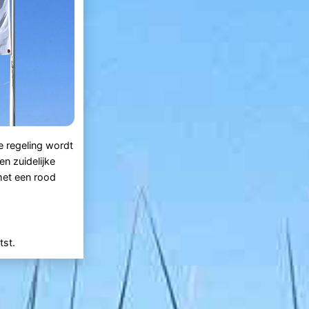
e regeling wordt
n zuidelijke
met een rood
tst.