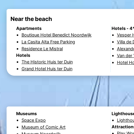
Near the beach
Apartments
Hotels - 4
Boutique Hotel Benedict Noordwijk
Vesper 
La Casita Alta Free Parking
Villa de
Residence Le Mistral
Alexande
Hotels
Van der 
The Historic Huis ter Duin
Hotel H
Grand Hotel Huis ter Duin
Museums
Lighthous
Space Expo
Lightho
Attraction
Museum of Comic Art
Play Wo
Museum Noordwijk