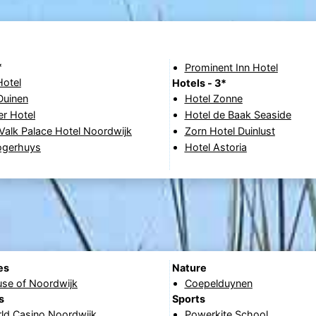
*
Prominent Inn Hotel
Hotel
Hotels - 3*
 Duinen
Hotel Zonne
r Hotel
Hotel de Baak Seaside
Valk Palace Hotel Noordwijk
Zorn Hotel Duinlust
ogerhuys
Hotel Astoria
es
Nature
use of Noordwijk
Coepelduynen
s
Sports
rld Casino Noordwijk
Powerkite School