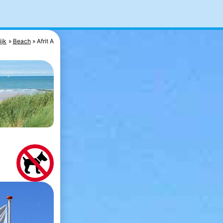
ijk
Beach
Afrit A