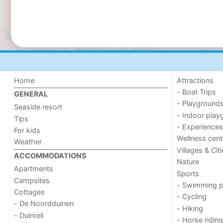
Home
Attractions
- Boat Trips
GENERAL
- Playground
Seaside resort
- Indoor play
Tips
- Experiences
For kids
Wellness cent
Weather
Villages & Cit
ACCOMMODATIONS
Nature
Apartments
Sports
Campsites
- Swimming p
Cottages
- Cycling
- De Noordduinen
- Hiking
- Duinrell
- Horse riding