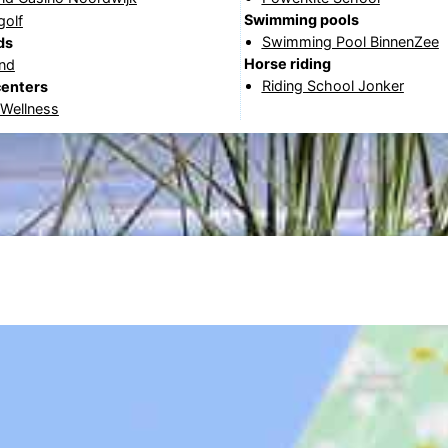
Swimming pools
golf
Swimming Pool BinnenZee
ds
Horse riding
and
Riding School Jonker
centers
 Wellness