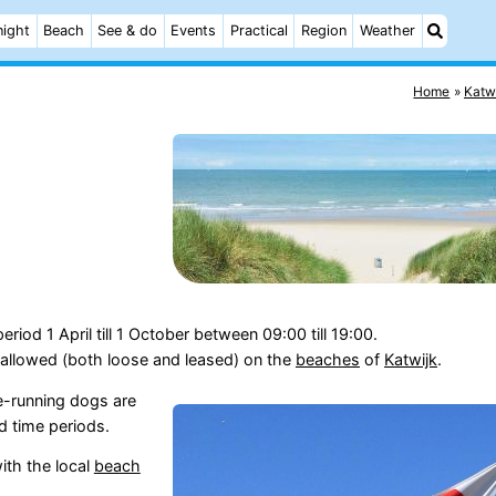
night
Beach
See & do
Events
Practical
Region
Weather
Home
Katw
eriod 1 April till 1 October between 09:00 till 19:00.
allowed (both loose and leased) on the
beaches
of
Katwijk
.
ee-running dogs are
 time periods.
ith the local
beach