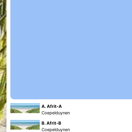
A. Afrit-A
Coepelduynen
B. Afrit-B
Coepelduynen