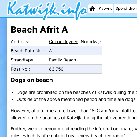
Katwijk
Spend the 
Beach Afrit A
Address:
Coepelduynen
, Noordwijk
Beach Path No.:
A
Strandtype:
Family Beach
Post No.:
83,750
Dogs on beach
Dogs are prohibited on the
beaches
of
Katwijk
during the p
Outside of the above mentioned period and time are dogs 
However, at a temperature lower than 18°C and/or rainfall fr
allowed on the
beaches of Katwijk
during the abovementioned
Further, we also recommend reading the information board, w
rules, which is often placed near every
beach
(entrance).