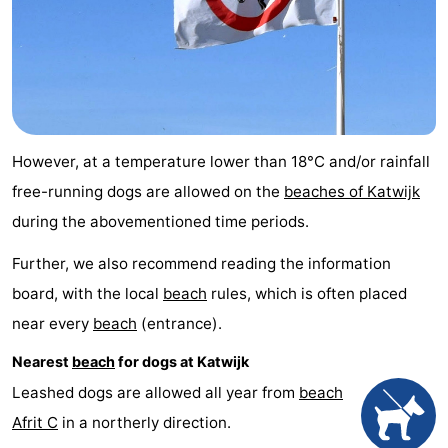
Trips
Playgrounds
-
Indoor
-
playgrounds
Experiences
Wellness
centers
Villages
However, at a temperature lower than 18°C and/or rainfall
free-running dogs are allowed on the
beaches of Katwijk
&
Nature
during the abovementioned time periods.
Cities
Sports
Further, we also recommend reading the information
board, with the local
beach
rules, which is often placed
-
near every
beach
(entrance).
Swimming
-
Nearest
beach
for dogs at Katwijk
pools
Cycling
-
Leashed dogs are allowed all year from
beach
Afrit C
in a northerly direction.
Hiking
-