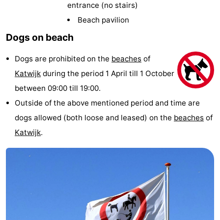
entrance (no stairs)
Noordduinen
Duinrell
Hotels
Beach pavilion
Lastminutes
Dogs on beach
Beach
Dogs are prohibited on the
beaches
of
Katwijk
during the period 1 April till 1 October
See
between 09:00 till 19:00.
&
-
Outside of the above mentioned period and time are
dogs allowed (both loose and leased) on the
beaches
of
do
Museums
-
Katwijk
.
Monuments
-
Observation
Attractions
points
-
Boat
-