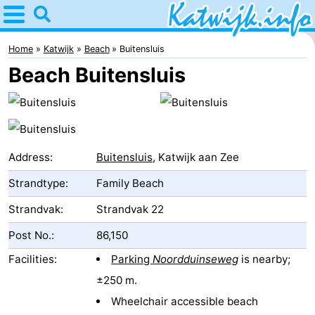
Home
Katwijk
Home
Katwijk
Beach
Buitensluis
Beach Buitensluis
Tips
For
kids
Spend
Address:
Buitensluis
, Katwijk aan Zee
the
Apartments
Strandtype:
Family Beach
night
Campsites
Strandvak:
Strandvak 22
Post No.:
86,150
Cottages
Facilities:
Parking
Noordduinseweg
is nearby;
-
±250 m.
De
-
Wheelchair accessible beach