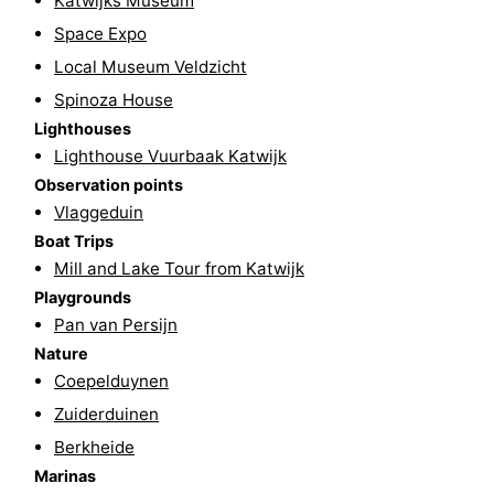
Katwijks Museum
Space Expo
The
-
Local Museum Veldzicht
Hague
Rotterdam
-
Spinoza House
Lighthouses
Rockanje
Weather
Lighthouse Vuurbaak Katwijk
Observation points
Contact
Vlaggeduin
us
Boat Trips
Mill and Lake Tour from Katwijk
Playgrounds
Pan van Persijn
Nature
Coepelduynen
Zuiderduinen
Berkheide
Marinas