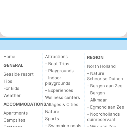
Home
Attractions
REGION
- Boat Trips
GENERAL
North Holland
- Playgrounds
- Nature
Seaside resort
- Indoor
Schoorlse Duinen
Tips
playgrounds
- Bergen aan Zee
For kids
- Experiences
- Bergen
Weather
Wellness centers
- Alkmaar
ACCOMMODATIONS
Villages & Cities
- Egmond aan Zee
Nature
Apartments
- Noordhollands
Sports
duinreservaat
Campsites
- Swimming pools
- Wijk aan Zee