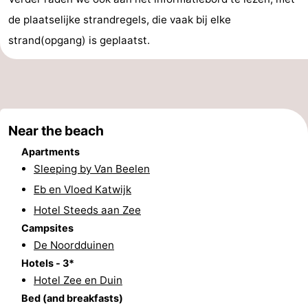
de plaatselijke strandregels, die vaak bij elke
addresses
Region
strand(opgang) is geplaatst.
North
Holland
-
Nature
-
Near the beach
Schoorlse
Bergen
-
Apartments
Sleeping by Van Beelen
Duinen
aan
Bergen
-
Eb en Vloed Katwijk
Zee
Alkmaar
-
Hotel Steeds aan Zee
Campsites
Egmond
-
De Noordduinen
Hotels - 3*
aan
Noordhollands
-
Hotel Zee en Duin
Bed (and breakfasts)
Zee
duinreservaat
Wijk
-