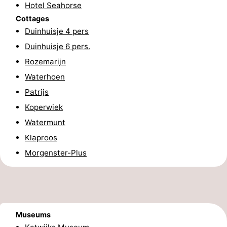
Hotel Seahorse
aan
Nature
-
Cottages
Duinhuisje 4 pers
Zee
Zuid-
Amsterdam
-
Duinhuisje 6 pers.
Rozemarijn
Kennermerland
Haarlem
-
Waterhoen
Zandvoort
South
Patrijs
Koperwiek
Holland
-
Watermunt
Leiden
Bollenstreek
Klaproos
Morgenster-Plus
-
Nature
-
Hollands
Noordwijk
-
Museums
Duin
Scheveningen
-