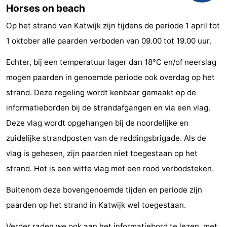
Horses on beach
Horse
-
Op het strand van Katwijk zijn tijdens de periode 1 april tot
riding
Golf
-
1 oktober alle paarden verboden van 09.00 tot 19.00 uur.
courses
Surfing
-
Echter, bij een temperatuur lager dan 18°C en/of neerslag
mogen paarden in genoemde periode ook overdag op het
Sportfishing
Food
strand. Deze regeling wordt kenbaar gemaakt op de
&
Events
informatieborden bij de strandafgangen en via een vlag.
Deze vlag wordt opgehangen bij de noordelijke en
Beverages
Practical
zuidelijke strandposten van de reddingsbrigade. Als de
Forum
vlag is gehesen, zijn paarden niet toegestaan op het
strand. Het is een witte vlag met een rood verbodsteken.
Route
Buitenom deze bovengenoemde tijden en periode zijn
-
paarden op het strand in Katwijk wel toegestaan.
Parking
Medical
Verder raden we ook aan het informatiebord te lezen, met