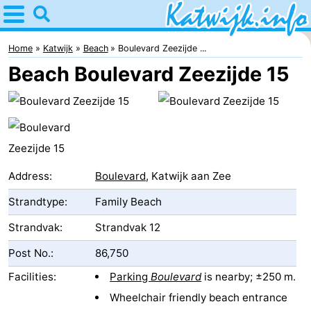
Home
Katwijk
Home
Katwijk
Beach
Boulevard Zeezijde ...
Beach Boulevard Zeezijde 15
Tips
For
kids
Spend
the
Apartments
Address:
Boulevard
, Katwijk aan Zee
Strandtype:
Family Beach
night
Campsites
Strandvak:
Strandvak 12
Cottages
Post No.:
86,750
-
Facilities:
Parking
Boulevard
is nearby; ±250 m.
De
-
Wheelchair friendly beach entrance