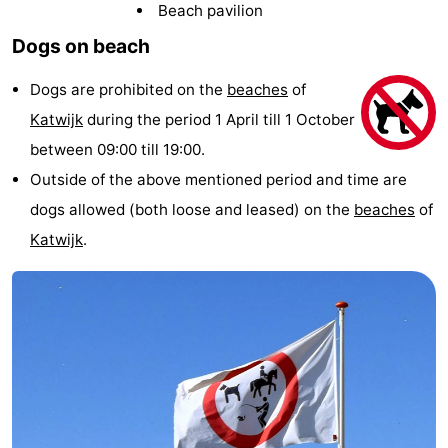
Beach pavilion
Noordduinen
Duinrell
Hotels
Dogs on beach
Lastminutes
Dogs are prohibited on the
beaches
of
Beach
Katwijk
during the period 1 April till 1 October
between 09:00 till 19:00.
See
Outside of the above mentioned period and time are
&
-
dogs allowed (both loose and leased) on the
beaches
of
Katwijk
.
do
Museums
-
Monuments
-
Observation
Attractions
points
-
Boat
-