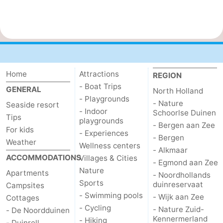
Home
Attractions
REGION
- Boat Trips
GENERAL
North Holland
- Playgrounds
- Nature
Seaside resort
- Indoor
Schoorlse Duinen
Tips
playgrounds
- Bergen aan Zee
For kids
- Experiences
- Bergen
Weather
Wellness centers
- Alkmaar
ACCOMMODATIONS
Villages & Cities
- Egmond aan Zee
Nature
Apartments
- Noordhollands
Sports
duinreservaat
Campsites
- Swimming pools
- Wijk aan Zee
Cottages
- Cycling
- Nature Zuid-
- De Noordduinen
Kennermerland
- Hiking
- Duinrell