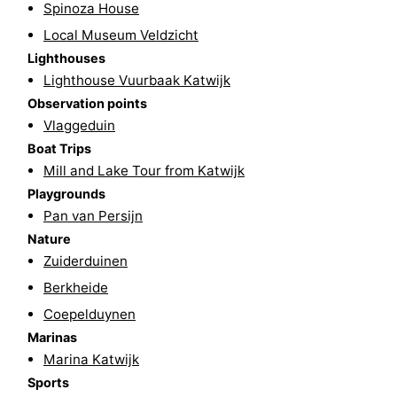
Spinoza House
The
-
Local Museum Veldzicht
Lighthouses
Hague
Rotterdam
-
Lighthouse Vuurbaak Katwijk
Observation points
Rockanje
Weather
Vlaggeduin
Boat Trips
Contact
Mill and Lake Tour from Katwijk
us
Playgrounds
Pan van Persijn
Nature
Zuiderduinen
Berkheide
Coepelduynen
Marinas
Marina Katwijk
Sports