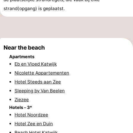
strand(opgang) is geplaatst.
addresses
Region
North
Holland
-
Near the beach
Nature
-
Apartments
Schoorlse
Bergen
-
Eb en Vloed Katwijk
Nicolette Appartementen
Duinen
aan
Bergen
-
Hotel Steeds aan Zee
Zee
Alkmaar
-
Sleeping by Van Beelen
Ziezee
Egmond
-
Hotels - 3*
Hotel Noordzee
aan
Noordhollands
-
Hotel Zee en Duin
Zee
duinreservaat
Wijk
-
Beach Hotel Katwijk