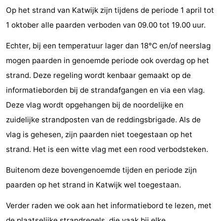
Op het strand van Katwijk zijn tijdens de periode 1 april tot
Horse
-
1 oktober alle paarden verboden van 09.00 tot 19.00 uur.
riding
Golf
-
Echter, bij een temperatuur lager dan 18°C en/of neerslag
courses
Surfing
-
mogen paarden in genoemde periode ook overdag op het
strand. Deze regeling wordt kenbaar gemaakt op de
Sportfishing
Food
informatieborden bij de strandafgangen en via een vlag.
&
Events
Deze vlag wordt opgehangen bij de noordelijke en
zuidelijke strandposten van de reddingsbrigade. Als de
Beverages
Practical
vlag is gehesen, zijn paarden niet toegestaan op het
Forum
strand. Het is een witte vlag met een rood verbodsteken.
Route
Buitenom deze bovengenoemde tijden en periode zijn
paarden op het strand in Katwijk wel toegestaan.
-
Verder raden we ook aan het informatiebord te lezen, met
Parking
Medical
de plaatselijke strandregels, die vaak bij elke