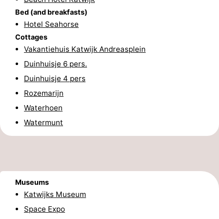
Bed (and breakfasts)
aan
Nature
-
Hotel Seahorse
Cottages
Zee
Zuid-
Amsterdam
-
Vakantiehuis Katwijk Andreasplein
Kennermerland
Haarlem
-
Duinhuisje 6 pers.
Duinhuisje 4 pers
Zandvoort
South
Rozemarijn
Holland
-
Waterhoen
Watermunt
Leiden
Bollenstreek
-
Nature
-
Museums
Hollands
Noordwijk
-
Katwijks Museum
Space Expo
Duin
Scheveningen
-