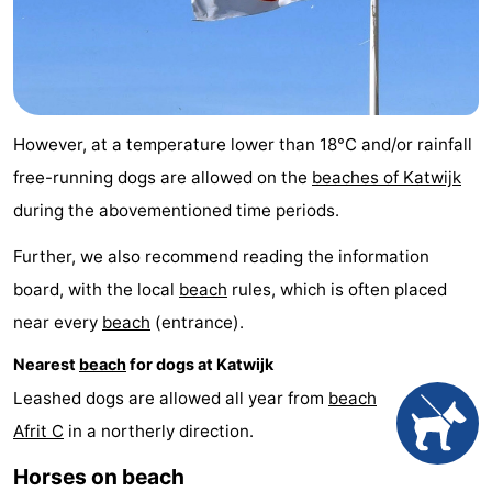
Trips
Playgrounds
-
Indoor
-
playgrounds
Experiences
Wellness
However, at a temperature lower than 18°C and/or rainfall
centers
Villages
free-running dogs are allowed on the
beaches of Katwijk
during the abovementioned time periods.
&
Nature
Further, we also recommend reading the information
Cities
Sports
board, with the local
beach
rules, which is often placed
near every
beach
(entrance).
-
Nearest
beach
for dogs at Katwijk
Swimming
-
Leashed dogs are allowed all year from
beach
pools
Cycling
-
Afrit C
in a northerly direction.
Hiking
-
Horses on beach