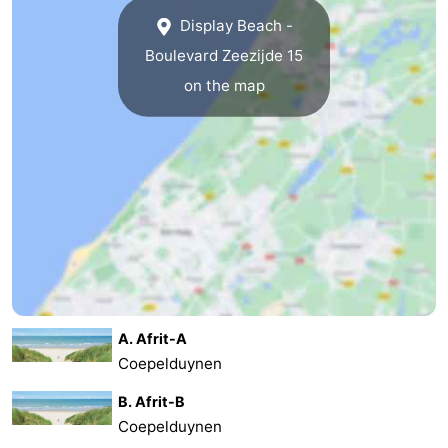
Display Beach -
Boulevard Zeezijde 15
on the map
A. Afrit-A
Coepelduynen
B. Afrit-B
Coepelduynen