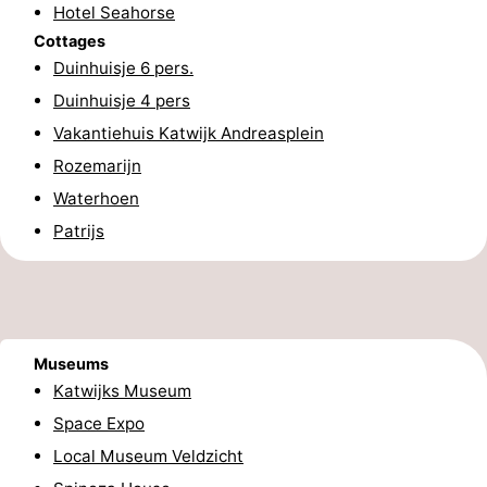
Hotel Seahorse
aan
Nature
-
Cottages
Duinhuisje 6 pers.
Zee
Zuid-
Amsterdam
-
Duinhuisje 4 pers
Vakantiehuis Katwijk Andreasplein
Kennermerland
Haarlem
-
Rozemarijn
Zandvoort
South
Waterhoen
Patrijs
Holland
-
Leiden
Bollenstreek
-
Museums
Nature
-
Katwijks Museum
Space Expo
Hollands
Noordwijk
-
Local Museum Veldzicht
Duin
Scheveningen
-