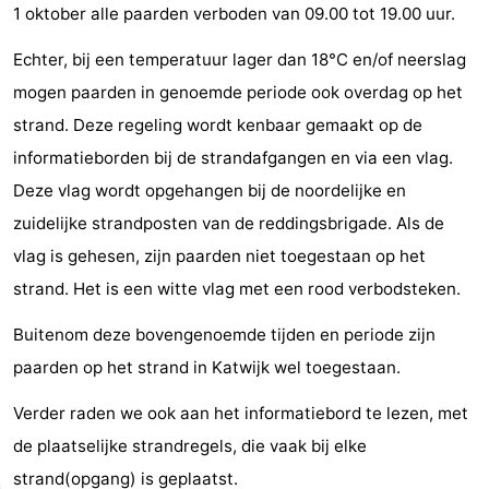
1 oktober alle paarden verboden van 09.00 tot 19.00 uur.
Horse
-
Echter, bij een temperatuur lager dan 18°C en/of neerslag
riding
Golf
-
mogen paarden in genoemde periode ook overdag op het
strand. Deze regeling wordt kenbaar gemaakt op de
courses
Surfing
-
informatieborden bij de strandafgangen en via een vlag.
Sportfishing
Food
Deze vlag wordt opgehangen bij de noordelijke en
zuidelijke strandposten van de reddingsbrigade. Als de
&
Events
vlag is gehesen, zijn paarden niet toegestaan op het
Beverages
Practical
strand. Het is een witte vlag met een rood verbodsteken.
Forum
Buitenom deze bovengenoemde tijden en periode zijn
paarden op het strand in Katwijk wel toegestaan.
Route
Verder raden we ook aan het informatiebord te lezen, met
-
de plaatselijke strandregels, die vaak bij elke
Parking
Medical
strand(opgang) is geplaatst.