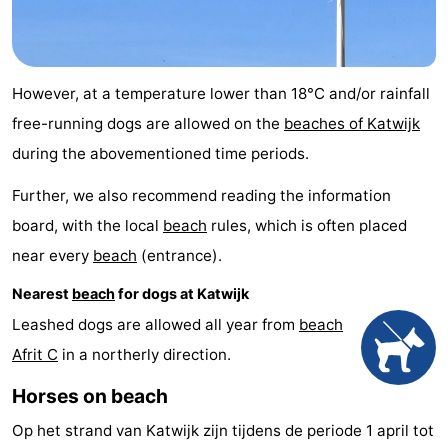
Trips
Playgrounds
-
Indoor
-
However, at a temperature lower than 18°C and/or rainfall
playgrounds
Experiences
Wellness
free-running dogs are allowed on the
beaches of Katwijk
during the abovementioned time periods.
centers
Villages
Further, we also recommend reading the information
&
Nature
board, with the local
beach
rules, which is often placed
Cities
Sports
near every
beach
(entrance).
Nearest
beach
for dogs at Katwijk
-
Leashed dogs are allowed all year from
beach
Swimming
-
Afrit C
in a northerly direction.
pools
Cycling
-
Horses on beach
Op het strand van Katwijk zijn tijdens de periode 1 april tot
Hiking
-