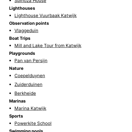
Spinoza House
Lighthouses
The
-
Lighthouse Vuurbaak Katwijk
Observation points
Hague
Rotterdam
-
Vlaggeduin
Rockanje
Weather
Boat Trips
Mill and Lake Tour from Katwijk
Contact
Playgrounds
Pan van Persijn
us
Nature
Coepelduynen
Zuiderduinen
Berkheide
Marinas
Marina Katwijk
Sports
Powerkite School
Swimming pools