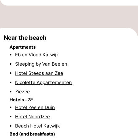
addresses
Region
North
Near the beach
Holland
-
Apartments
Nature
-
Eb en Vloed Katwijk
Sleeping by Van Beelen
Schoorlse
Bergen
-
Hotel Steeds aan Zee
Duinen
aan
Bergen
-
Nicolette Appartementen
Ziezee
Zee
Alkmaar
-
Hotels - 3*
Egmond
-
Hotel Zee en Duin
Hotel Noordzee
aan
Noordhollands
-
Beach Hotel Katwijk
Bed (and breakfasts)
Zee
duinreservaat
Wijk
-