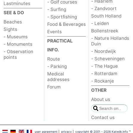
- Haarlem
- Golf courses
Lastminutes
- Zandvoort
- Surfing
SEE & DO
South Holland
- Sportfishing
Beaches
- Leiden
Food & Beverages
Sights
Bollenstreek
Events
- Museums
- Nature Hollands
PRACTICAL
Duin
- Monuments
INFO.
- Noordwijk
- Observation
points
- Scheveningen
Route
- The Hague
- Parking
- Rotterdam
Medical
addresses
- Rockanje
Forum
OTHER
About us
Contact us
user agreement
|
privacy
|
copyright © 2001 - 2026 Katwijk.info
™