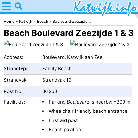
Home
Katwijk
Home
Katwijk
Beach
Boulevard Zeezijde ...
Beach Boulevard Zeezijde 1 & 3
Tips
For
Address:
Boulevard
, Katwijk aan Zee
kids
Spend
Strandtype:
Family Beach
the
Apartments
Strandvak:
Strandvak 19
night
Campsites
Post No.:
86,250
Facilities:
Parking
Boulevard
is nearby; ±300 m.
Cottages
Wheelchair friendly beach entrance
-
First aid post
Beach pavilion
De
-