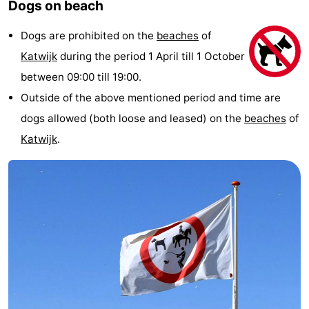
Dogs on beach
Noordduinen
Duinrell
Hotels
Dogs are prohibited on the
beaches
of
Lastminutes
Katwijk
during the period 1 April till 1 October
between 09:00 till 19:00.
Beach
Outside of the above mentioned period and time are
See
dogs allowed (both loose and leased) on the
beaches
of
Katwijk
.
&
-
do
Museums
-
Monuments
-
Observation
Attractions
points
-
Boat
-