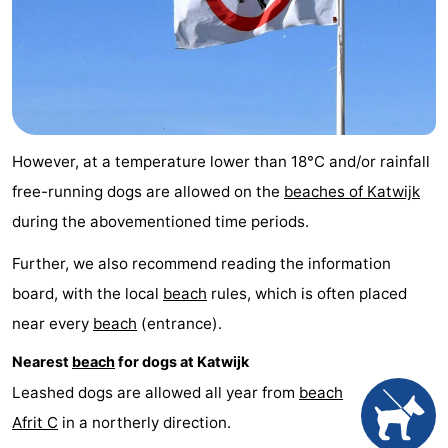
Trips
Playgrounds
-
Indoor
-
playgrounds
Experiences
Wellness
centers
Villages
However, at a temperature lower than 18°C and/or rainfall
free-running dogs are allowed on the
beaches of Katwijk
&
Nature
during the abovementioned time periods.
Cities
Sports
Further, we also recommend reading the information
board, with the local
beach
rules, which is often placed
-
near every
beach
(entrance).
Swimming
-
Nearest
beach
for dogs at Katwijk
pools
Cycling
-
Leashed dogs are allowed all year from
beach
Afrit C
in a northerly direction.
Hiking
-