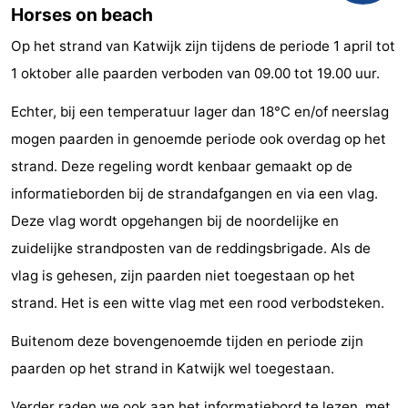
Horses on beach
Horse
-
Op het strand van Katwijk zijn tijdens de periode 1 april tot
riding
Golf
-
1 oktober alle paarden verboden van 09.00 tot 19.00 uur.
courses
Surfing
-
Echter, bij een temperatuur lager dan 18°C en/of neerslag
mogen paarden in genoemde periode ook overdag op het
Sportfishing
Food
strand. Deze regeling wordt kenbaar gemaakt op de
&
Events
informatieborden bij de strandafgangen en via een vlag.
Deze vlag wordt opgehangen bij de noordelijke en
Beverages
Practical
zuidelijke strandposten van de reddingsbrigade. Als de
Forum
vlag is gehesen, zijn paarden niet toegestaan op het
strand. Het is een witte vlag met een rood verbodsteken.
Route
Buitenom deze bovengenoemde tijden en periode zijn
-
paarden op het strand in Katwijk wel toegestaan.
Parking
Medical
Verder raden we ook aan het informatiebord te lezen, met