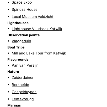
Space Expo
The
-
Spinoza House
Local Museum Veldzicht
Hague
Rotterdam
-
Lighthouses
Lighthouse Vuurbaak Katwijk
Rockanje
Weather
Observation points
Contact
Vlaggeduin
Boat Trips
us
Mill and Lake Tour from Katwijk
Playgrounds
Pan van Persijn
Nature
Zuiderduinen
Berkheide
Coepelduynen
Lentevreugd
Marinas