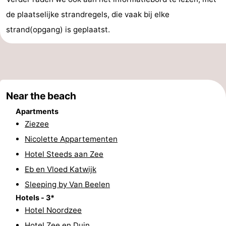
de plaatselijke strandregels, die vaak bij elke
addresses
Region
strand(opgang) is geplaatst.
North
Holland
-
Nature
-
Near the beach
Schoorlse
Bergen
-
Apartments
Ziezee
Duinen
aan
Bergen
-
Nicolette Appartementen
Zee
Alkmaar
-
Hotel Steeds aan Zee
Eb en Vloed Katwijk
Egmond
-
Sleeping by Van Beelen
aan
Noordhollands
-
Hotels - 3*
Hotel Noordzee
Zee
duinreservaat
Wijk
-
Hotel Zee en Duin