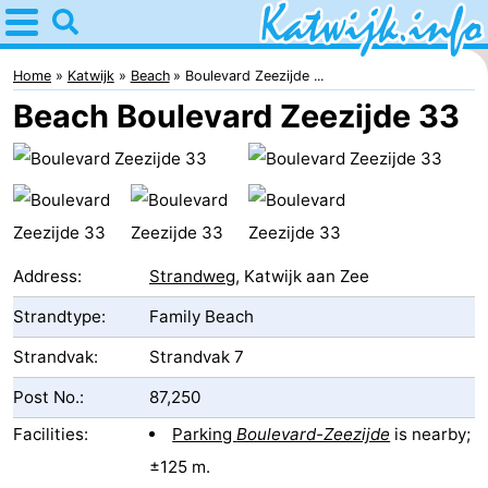
Home
Katwijk
Home
Katwijk
Beach
Boulevard Zeezijde ...
Beach Boulevard Zeezijde 33
Tips
For
kids
Spend
the
Apartments
Address:
Strandweg
, Katwijk aan Zee
Strandtype:
Family Beach
night
Campsites
Strandvak:
Strandvak 7
Cottages
Post No.:
87,250
-
Facilities:
Parking
Boulevard-Zeezijde
is nearby;
De
-
±125 m.