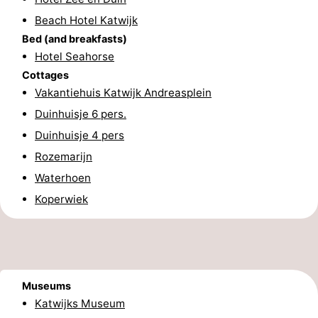
Beach Hotel Katwijk
aan
Nature
-
Bed (and breakfasts)
Zee
Zuid-
Amsterdam
-
Hotel Seahorse
Cottages
Kennermerland
Haarlem
-
Vakantiehuis Katwijk Andreasplein
Duinhuisje 6 pers.
Zandvoort
South
Duinhuisje 4 pers
Holland
-
Rozemarijn
Waterhoen
Leiden
Bollenstreek
Koperwiek
-
Nature
-
Hollands
Noordwijk
-
Museums
Katwijks Museum
Duin
Scheveningen
-