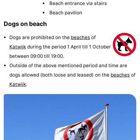
Beach entrance via stairs
Noordduinen
Duinrell
Hotels
Beach pavilion
Lastminutes
Dogs on beach
Beach
Dogs are prohibited on the
beaches
of
Katwijk
during the period 1 April till 1 October
See
between 09:00 till 19:00.
&
-
Outside of the above mentioned period and time are
dogs allowed (both loose and leased) on the
beaches
of
do
Museums
-
Katwijk
.
Monuments
-
Observation
Attractions
points
-
Boat
-