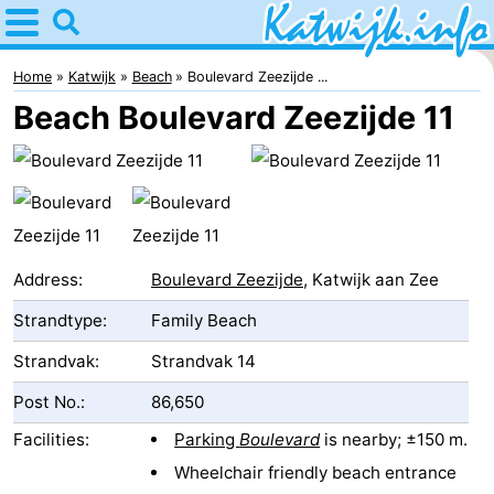
Home
Katwijk
Home
Katwijk
Beach
Boulevard Zeezijde ...
Beach Boulevard Zeezijde 11
Tips
For
kids
Spend
the
Apartments
Address:
Boulevard Zeezijde
, Katwijk aan Zee
Strandtype:
Family Beach
night
Campsites
Strandvak:
Strandvak 14
Cottages
Post No.:
86,650
-
Facilities:
Parking
Boulevard
is nearby; ±150 m.
De
-
Wheelchair friendly beach entrance