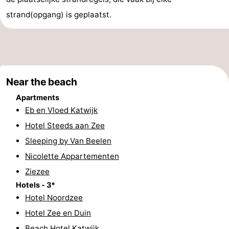
strand(opgang) is geplaatst.
addresses
Region
North
Holland
-
Near the beach
Nature
-
Apartments
Schoorlse
Bergen
-
Eb en Vloed Katwijk
Hotel Steeds aan Zee
Duinen
aan
Bergen
-
Sleeping by Van Beelen
Zee
Alkmaar
-
Nicolette Appartementen
Ziezee
Egmond
-
Hotels - 3*
Hotel Noordzee
aan
Noordhollands
-
Hotel Zee en Duin
Zee
duinreservaat
Wijk
-
Beach Hotel Katwijk