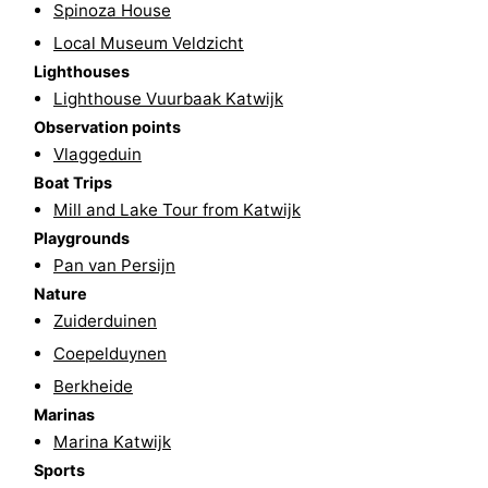
Spinoza House
The
-
Local Museum Veldzicht
Lighthouses
Hague
Rotterdam
-
Lighthouse Vuurbaak Katwijk
Observation points
Rockanje
Weather
Vlaggeduin
Boat Trips
Contact
Mill and Lake Tour from Katwijk
us
Playgrounds
Pan van Persijn
Nature
Zuiderduinen
Coepelduynen
Berkheide
Marinas
Marina Katwijk
Sports