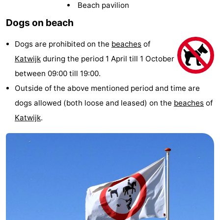
Beach pavilion
Noordduinen
Duinrell
Hotels
Dogs on beach
Lastminutes
Dogs are prohibited on the
beaches
of
Beach
Katwijk
during the period 1 April till 1 October
between 09:00 till 19:00.
See
Outside of the above mentioned period and time are
&
-
dogs allowed (both loose and leased) on the
beaches
of
Katwijk
.
do
Museums
-
Monuments
-
Observation
Attractions
points
-
Boat
-