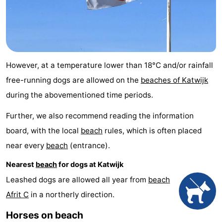
Trips
Playgrounds
-
Indoor
-
playgrounds
Experiences
Wellness
However, at a temperature lower than 18°C and/or rainfall
centers
Villages
free-running dogs are allowed on the
beaches of Katwijk
during the abovementioned time periods.
&
Nature
Further, we also recommend reading the information
Cities
Sports
board, with the local
beach
rules, which is often placed
near every
beach
(entrance).
-
Nearest
beach
for dogs at Katwijk
Swimming
-
Leashed dogs are allowed all year from
beach
pools
Cycling
-
Afrit C
in a northerly direction.
Hiking
-
Horses on beach