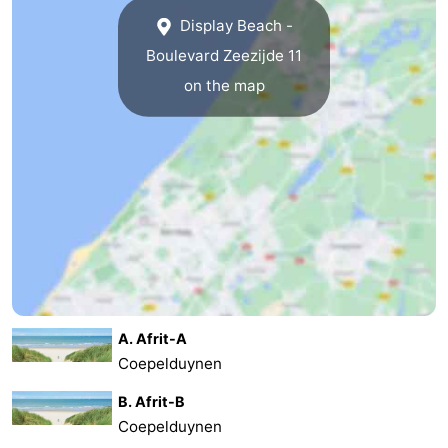
Display Beach -
Boulevard Zeezijde 11
on the map
A. Afrit-A
Coepelduynen
B. Afrit-B
Coepelduynen