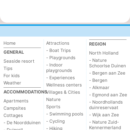
Home
Attractions
REGION
- Boat Trips
GENERAL
North Holland
- Playgrounds
- Nature
Seaside resort
- Indoor
Schoorlse Duinen
Tips
playgrounds
- Bergen aan Zee
For kids
- Experiences
- Bergen
Weather
Wellness centers
- Alkmaar
ACCOMMODATIONS
Villages & Cities
- Egmond aan Zee
Nature
Apartments
- Noordhollands
Sports
duinreservaat
Campsites
- Swimming pools
- Wijk aan Zee
Cottages
- Cycling
- Nature Zuid-
- De Noordduinen
Kennermerland
- Hiking
- Duinrell