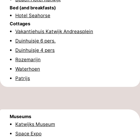
Bed (and breakfasts)
aan
Nature
-
Hotel Seahorse
Cottages
Zee
Zuid-
Amsterdam
-
Vakantiehuis Katwijk Andreasplein
Kennermerland
Haarlem
-
Duinhuisje 6 pers.
Duinhuisje 4 pers
Zandvoort
South
Rozemarijn
Holland
-
Waterhoen
Patrijs
Leiden
Bollenstreek
-
Nature
-
Museums
Hollands
Noordwijk
-
Katwijks Museum
Space Expo
Duin
Scheveningen
-