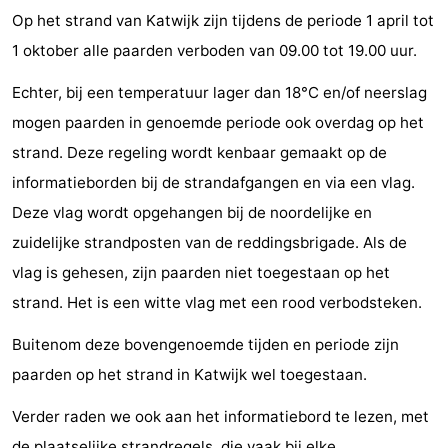
Op het strand van Katwijk zijn tijdens de periode 1 april tot
Horse
-
1 oktober alle paarden verboden van 09.00 tot 19.00 uur.
riding
Golf
-
Echter, bij een temperatuur lager dan 18°C en/of neerslag
courses
Surfing
-
mogen paarden in genoemde periode ook overdag op het
strand. Deze regeling wordt kenbaar gemaakt op de
Sportfishing
Food
informatieborden bij de strandafgangen en via een vlag.
&
Events
Deze vlag wordt opgehangen bij de noordelijke en
zuidelijke strandposten van de reddingsbrigade. Als de
Beverages
Practical
vlag is gehesen, zijn paarden niet toegestaan op het
Forum
strand. Het is een witte vlag met een rood verbodsteken.
Route
Buitenom deze bovengenoemde tijden en periode zijn
paarden op het strand in Katwijk wel toegestaan.
-
Verder raden we ook aan het informatiebord te lezen, met
Parking
Medical
de plaatselijke strandregels, die vaak bij elke