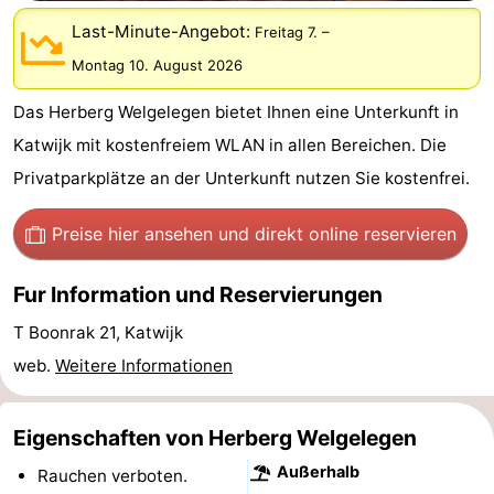
Noordduinen
Duinrell
Hotels
Last-Minute-Angebot:
Freitag 7.
–
Montag 10. August 2026
Lastminutes
Das Herberg Welgelegen bietet Ihnen eine Unterkunft in
Strand
Katwijk mit kostenfreiem WLAN in allen Bereichen. Die
Sehen
Privatparkplätze an der Unterkunft nutzen Sie kostenfrei.
&
-
Preise hier ansehen
und direkt online reservieren
tun
Museen
-
Fur Information und Reservierungen
Denkmäler
-
T Boonrak 21, Katwijk
web.
Weitere Informationen
Aussichtspunkte
Attraktionen
-
Eigenschaften von Herberg Welgelegen
Außerhalb
Rundfahrten
-
Rauchen verboten.