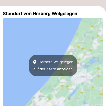
Zee
duinreservaat
Wijk
-
Standort von Herberg Welgelegen
aan
Natur
-
Zee
Zuid-
Amsterdam
-
Kennermerland
Haarlem
-
Zandvoort
Südholland
-
Herberg Welgelegen
auf der Karte anzeigen
Leiden
Bollenstreek
-
Natur
-
Hollands
Noordwijk
-