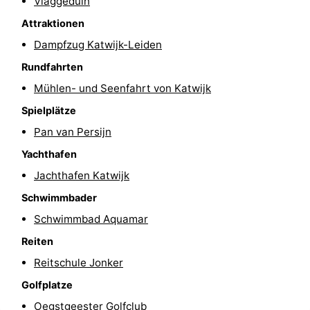
Vlaggeduin
Reiten
-
Attraktionen
Dampfzug Katwijk-Leiden
Golfplatze
-
Rundfahrten
Surfen
-
Mühlen- und Seenfahrt von Katwijk
Spielplätze
Sportangeln
Essen
Pan van Persijn
und
Veranstaltungen
Yachthafen
trinken
Praktisch
Jachthafen Katwijk
Schwimmbader
Forum
Schwimmbad Aquamar
Route
Reiten
Reitschule Jonker
-
Golfplatze
Parken
Reisebuchshop
Oegstgeester Golfclub