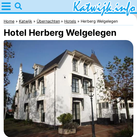
Home
Katwijk
Home
Katwijk
Übernachten
Hotels
Herberg Welgelegen
Hotel Herberg Welgelegen
Tipps
Für
kindern
Übernachten
Appartements
Campingplätze
Ferienhäuser
-
De
-