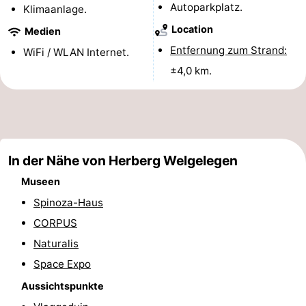
Autoparkplatz.
Klimaanlage.
Spielplätze
-
Location
Medien
Indoor-
-
Entfernung zum Strand:
WiFi / WLAN Internet.
±4,0 km.
Spielplätze
Experiences
Wellness-
Zentren
Dörfer
&
Natur
In der Nähe von Herberg Welgelegen
Städte
Sport
Museen
-
Spinoza-Haus
CORPUS
Schwimmbader
-
Naturalis
Radfahren
-
Space Expo
Aussichtspunkte
Wandern
-