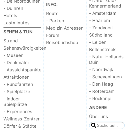
- Natur Zuid-
- De Noordduinen
INFO.
Kennermerland
- Duinrell
- Amsterdam
Route
Hotels
- Haarlem
- Parken
Lastminutes
- Zandvoort
Medizin Adressen
SEHEN & TUN
Südholland
Forum
Strand
- Leiden
Reisebuchshop
Sehenswürdigkeiten
Bollenstreek
- Museen
- Natur Hollands
Duin
- Denkmäler
- Noordwijk
- Aussichtspunkte
- Scheveningen
Attraktionen
- Den Haag
- Rundfahrten
- Rotterdam
- Spielplätze
- Rockanje
- Indoor-
Spielplätze
ANDERE
- Experiences
Über uns
Wellness-Zentren
Dörfer & Städte