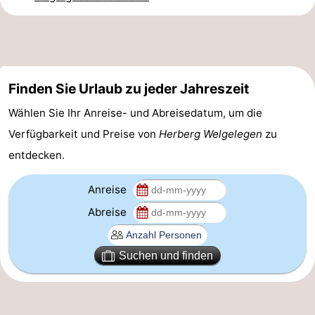
Medizin
Adressen
Region
Nordholland
Finden Sie Urlaub zu jeder Jahreszeit
Wählen Sie Ihr Anreise- und Abreisedatum, um die
-
Verfügbarkeit und Preise von
Herberg Welgelegen
zu
Natur
-
entdecken.
Schoorlse
Bergen
-
Anreise
Duinen
aan
Bergen
-
Abreise
Zee
Alkmaar
-
Suchen und finden
Egmond
-
aan
Noordhollands
-