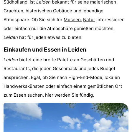
Südholland
, ist
Leiden
bekannt für seine
malerischen
Spielplätze
-
Grachten
, historischen Gebäude und lebendige
Atmosphäre. Ob Sie sich für
Museen
,
Natur
interessieren
Indoor-
-
oder einfach nur die Atmosphäre genießen möchten,
Spielplätze
Experiences
Wellness-
Leiden
hat für jeden etwas zu bieten.
Zentren
Dörfer
Einkaufen und Essen in Leiden
Leiden
bietet eine breite Palette an Geschäften und
&
Natur
Restaurants, die jeden Geschmack und jedes Budget
Städte
Sport
ansprechen. Egal, ob Sie nach High-End-Mode, lokalen
Handwerkskünsten oder einfach einem gemütlichen Ort
-
zum Essen suchen, hier werden Sie fündig.
Schwimmbader
-
Radfahren
-
Wandern
-