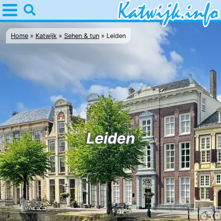
Home
Katwijk
Home
Katwijk
Sehen & tun
Leiden
Tipps
Für
kindern
Übernachten
Appartements
Leiden
Campingplätze
Ferienhäuser
-
De
-