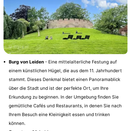
Reiten
-
Golfplatze
-
Surfen
-
Sportangeln
Essen
und
Veranstaltungen
Burg von Leiden
- Eine mittelalterliche Festung auf
einem künstlichen Hügel, die aus dem 11. Jahrhundert
trinken
Praktisch
stammt. Dieses Denkmal bietet einen Panoramablick
Forum
über die Stadt und ist der perfekte Ort, um Ihre
Erkundung zu beginnen. In der Umgebung finden Sie
Route
gemütliche Cafés und Restaurants, in denen Sie nach
-
Ihrem Besuch eine Kleinigkeit essen und trinken
können.
Parken
Reisebuchshop