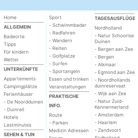
Home
Sport
TAGESAUSFLÜGE
- Schwimmbader
ALLGEMEIN
Nordholland
- Radfahren
- Natur Schoorlse
Badeorte
- Wandern
Duinen
Tipps
- Reiten
- Bergen aan Zee
Für kindern
- Golfplatze
- Bergen
Wetter
- Surfen
- Alkmaar
UNTERKÜNFTE
- Sportangeln
- Egmond aan Zee
Appartements
Essen und trinken
- Noordhollands
duinreservaat
Campingplätze
Veranstaltungen
- Wijk aan Zee
Ferienhäuser
PRAKTISCHE
- Natur Zuid-
- De Noordduinen
INFO.
Kennermerland
- Duinrell
- Amsterdam
Route
Hotels
- Haarlem
- Parken
Lastminutes
- Zandvoort
Medizin Adressen
SEHEN & TUN
Südholland