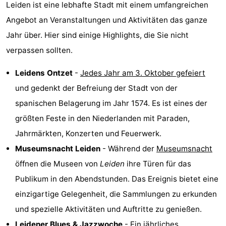
Leiden ist eine lebhafte Stadt mit einem umfangreichen
Duin
Scheveningen
-
Angebot an Veranstaltungen und Aktivitäten das ganze
Jahr über. Hier sind einige Highlights, die Sie nicht
Den
-
verpassen sollten.
Haag
Rotterdam
-
Leidens Ontzet
-
Jedes Jahr am 3. Oktober gefeiert
Rockanje
Wetter
und gedenkt der Befreiung der Stadt von der
spanischen Belagerung im Jahr 1574. Es ist eines der
Kontakt
größten Feste in den Niederlanden mit Paraden,
Jahrmärkten, Konzerten und Feuerwerk.
Museumsnacht Leiden
- Während der
Museumsnacht
öffnen die Museen von
Leiden
ihre Türen für das
Publikum in den Abendstunden. Das Ereignis bietet eine
einzigartige Gelegenheit, die Sammlungen zu erkunden
und spezielle Aktivitäten und Auftritte zu genießen.
Leidener Blues & Jazzwoche
- Ein
jährliches