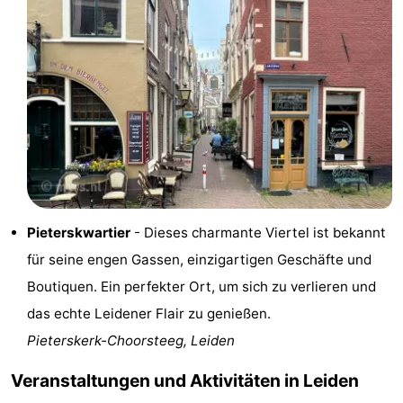
Zee
duinreservaat
Wijk
-
aan
Natur
-
Zee
Zuid-
Amsterdam
-
Kennermerland
Haarlem
-
Zandvoort
Südholland
-
Pieterskwartier
- Dieses charmante Viertel ist bekannt
für seine engen Gassen, einzigartigen Geschäfte und
Leiden
Bollenstreek
Boutiquen. Ein perfekter Ort, um sich zu verlieren und
-
das echte Leidener Flair zu genießen.
Pieterskerk-Choorsteeg, Leiden
Natur
-
Veranstaltungen und Aktivitäten in Leiden
Hollands
Noordwijk
-