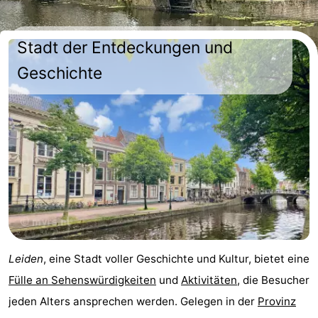
Noordduinen
Duinrell
Hotels
Stadt der Entdeckungen und
Lastminutes
Geschichte
Strand
Sehen
&
-
tun
Museen
-
Denkmäler
-
Aussichtspunkte
Attraktionen
Leiden
, eine Stadt voller Geschichte und Kultur, bietet eine
-
Fülle an Sehenswürdigkeiten
und
Aktivitäten
, die Besucher
jeden Alters ansprechen werden. Gelegen in der
Provinz
Rundfahrten
-