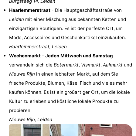
Burgsteeg 14, Leiden
Medizin
Haarlemmerstraat
- Die Hauptgeschäftsstraße von
Leiden
mit einer Mischung aus bekannten Ketten und
Adressen
Region
einzigartigen Boutiquen. Es ist der perfekte Ort, um
Nordholland
Mode, Accessoires und Geschenkartikel einzukaufen.
Haarlemmerstraat, Leiden
-
Wochenmarkt
-
Jeden Mittwoch und Samstag
Natur
-
verwandeln sich die
Botermarkt
,
Vismarkt
,
Aalmarkt
und
Nieuwe Rijn
in einen lebhaften Markt, auf dem Sie
Schoorlse
Bergen
-
frische Produkte, Blumen, Käse, Fisch und vieles mehr
Duinen
aan
Bergen
-
kaufen können. Es ist ein großartiger Ort, um die lokale
Kultur zu erleben und köstliche lokale Produkte zu
Zee
Alkmaar
-
probieren.
Egmond
-
Nieuwe Rijn, Leiden
aan
Noordhollands
-