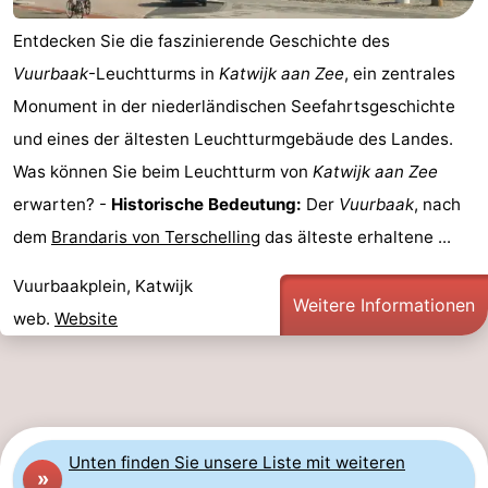
Reiten
-
Entdecken Sie die faszinierende Geschichte des
Vuurbaak
-Leuchtturms in
Katwijk aan Zee
, ein zentrales
Golfplatze
-
Monument in der niederländischen Seefahrtsgeschichte
Surfen
-
und eines der ältesten Leuchtturmgebäude des Landes.
Was können Sie beim Leuchtturm von
Katwijk aan Zee
Sportangeln
Essen
erwarten? -
Historische Bedeutung:
Der
Vuurbaak
, nach
und
Veranstaltungen
dem
Brandaris von Terschelling
das älteste erhaltene ...
trinken
Praktisch
Vuurbaakplein, Katwijk
Weitere Informationen
web.
Website
Forum
Route
-
Unten finden Sie unsere Liste mit weiteren
Parken
Reisebuchshop
»