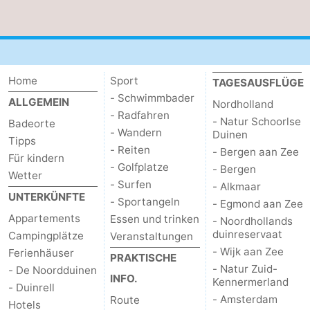
Zee
duinreservaat
Wijk
-
aan
Natur
-
Home
Sport
TAGESAUSFLÜGE
Zee
Zuid-
Amsterdam
-
- Schwimmbader
ALLGEMEIN
Nordholland
- Radfahren
Kennermerland
Haarlem
-
- Natur Schoorlse
Badeorte
- Wandern
Duinen
Tipps
Zandvoort
Südholland
- Reiten
- Bergen aan Zee
Für kindern
- Golfplatze
- Bergen
Wetter
-
- Surfen
- Alkmaar
UNTERKÜNFTE
- Sportangeln
- Egmond aan Zee
Leiden
Bollenstreek
Appartements
Essen und trinken
- Noordhollands
duinreservaat
Campingplätze
Veranstaltungen
-
- Wijk aan Zee
Ferienhäuser
PRAKTISCHE
- Natur Zuid-
- De Noordduinen
Natur
-
INFO.
Kennermerland
- Duinrell
- Amsterdam
Route
Hollands
Noordwijk
-
Hotels