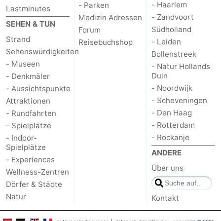
- Haarlem
- Parken
Lastminutes
- Zandvoort
Duin
Scheveningen
-
Medizin Adressen
SEHEN & TUN
Südholland
Forum
Strand
Den
-
- Leiden
Reisebuchshop
Sehenswürdigkeiten
Bollenstreek
Haag
Rotterdam
-
- Museen
- Natur Hollands
Duin
- Denkmäler
Rockanje
Wetter
- Noordwijk
- Aussichtspunkte
- Scheveningen
Attraktionen
Kontakt
- Den Haag
- Rundfahrten
- Rotterdam
- Spielplätze
- Rockanje
- Indoor-
Spielplätze
ANDERE
- Experiences
Über uns
Wellness-Zentren
Dörfer & Städte
Natur
Kontakt