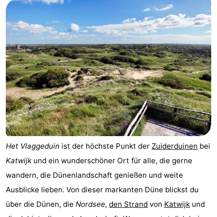
Noordduinen
Duinrell
Hotels
Lastminutes
Strand
Sehen
&
-
tun
Museen
-
Denkmäler
-
Het Vlaggeduin
ist der höchste Punkt der
Zuiderduinen
bei
Katwijk
und ein wunderschöner Ort für alle, die gerne
Aussichtspunkte
Attraktionen
wandern, die Dünenlandschaft genießen und weite
-
Ausblicke lieben. Von dieser markanten Düne blickst du
über die Dünen, die
Nordsee
,
den Strand
von
Katwijk
und
Rundfahrten
-