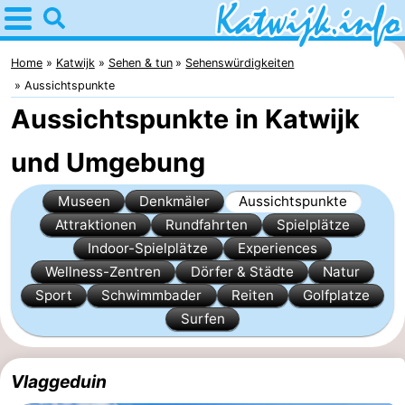
Home
Katwijk
Home
Katwijk
Sehen & tun
Sehenswürdigkeiten
Aussichtspunkte
Tipps
Aussichtspunkte in Katwijk
Für
und Umgebung
kindern
Übernachten
Museen
Denkmäler
Aussichtspunkte
Appartements
Attraktionen
Rundfahrten
Spielplätze
Indoor-Spielplätze
Experiences
Campingplätze
Wellness-Zentren
Dörfer & Städte
Natur
Sport
Schwimmbader
Reiten
Golfplatze
Ferienhäuser
Surfen
-
Vlaggeduin
De
-