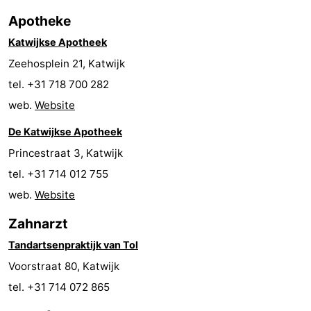
Apotheke
Reiten
-
Katwijkse Apotheek
Golfplatze
-
Zeehosplein 21, Katwijk
Surfen
-
tel. +31 718 700 282
web.
Website
Sportangeln
Essen
De Katwijkse Apotheek
und
Veranstaltungen
Princestraat 3, Katwijk
tel. +31 714 012 755
trinken
Praktisch
web.
Website
Forum
Zahnarzt
Route
Tandartsenpraktijk van Tol
Voorstraat 80, Katwijk
-
tel. +31 714 072 865
Parken
Reisebuchshop