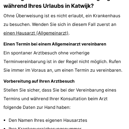
während Ihres Urlaubs in Katwijk?
Noordduinen
Duinrell
Hotels
Ohne Überweisung ist es nicht erlaubt, ein Krankenhaus
Lastminutes
zu besuchen. Wenden Sie sich in diesem Fall zuerst an
einen Hausarzt (Allgemeinarzt)
Strand
.
Einen Termin bei einem Allgemeinarzt vereinbaren
Sehen
Ein spontaner Arztbesuch ohne vorherige
&
-
Terminvereinbarung ist in der Regel nicht möglich. Rufen
Sie immer im Voraus an, um einen Termin zu vereinbaren.
tun
Museen
-
Vorbereitung auf Ihren Arztbesuch
Denkmäler
-
Stellen Sie sicher, dass Sie bei der Vereinbarung eines
Aussichtspunkte
Attraktionen
Termins und während Ihrer Konsultation beim Arzt
folgende Daten zur Hand haben:
-
Den Namen Ihres eigenen Hausarztes
Rundfahrten
-
Ihre Krankenversicherungsnummer