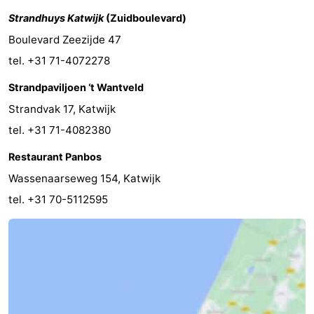
Strandhuys Katwijk
(Zuidboulevard)
Duin
Scheveningen
-
Boulevard Zeezijde 47
Den
-
tel. +31 71-4072278
Haag
Rotterdam
-
Strandpaviljoen ‘t Wantveld
Strandvak 17, Katwijk
Rockanje
Wetter
tel. +31 71-4082380
Kontakt
Restaurant Panbos
Wassenaarseweg 154, Katwijk
tel. +31 70-5112595