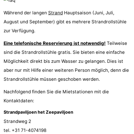
Zee
duinreservaat
Wijk
-
Während der langen
Strand
Hauptsaison (Juni, Juli,
August und September) gibt es mehrere Strandrollstühle
aan
Natur
-
zur Verfügung.
Zee
Zuid-
Amsterdam
-
Eine telefonische Reservierung ist notwendig!
Teilweise
Kennermerland
Haarlem
-
sind die Strandrollstühle gratis. Sie bieten eine einfache
Möglichkeit direkt bis zum Wasser zu gelangen. Dies ist
Zandvoort
Südholland
aber nur mit Hilfe einer weiteren Person möglich, denn die
-
Strandrollstühle müssen geschoben werden.
Leiden
Bollenstreek
Nachfolgend finden Sie die Mietstationen mit die
Kontaktdaten:
-
Strandpaviljoen het Zeepaviljoen
Natur
-
Strandweg 2
tel. +31 71-4074198
Hollands
Noordwijk
-