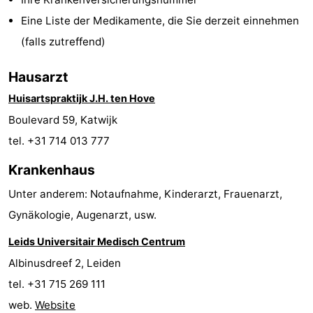
Spielplätze
-
Eine Liste der Medikamente, die Sie derzeit einnehmen
(falls zutreffend)
Indoor-
-
Hausarzt
Spielplätze
Experiences
Wellness-
Huisartspraktijk J.H. ten Hove
Zentren
Dörfer
Boulevard 59, Katwijk
tel. +31 714 013 777
&
Natur
Krankenhaus
Städte
Sport
Unter anderem: Notaufnahme, Kinderarzt, Frauenarzt,
-
Gynäkologie, Augenarzt, usw.
Schwimmbader
-
Leids Universitair Medisch Centrum
Albinusdreef 2, Leiden
Radfahren
-
tel. +31 715 269 111
Wandern
-
web.
Website