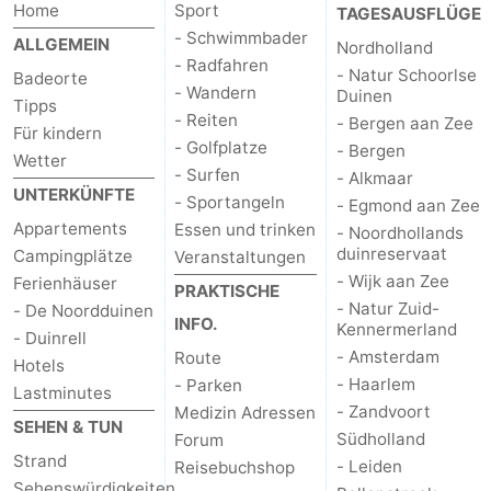
Home
Sport
TAGESAUSFLÜGE
- Schwimmbader
ALLGEMEIN
Nordholland
- Radfahren
- Natur Schoorlse
Badeorte
- Wandern
Duinen
Tipps
- Reiten
- Bergen aan Zee
Für kindern
- Golfplatze
- Bergen
Wetter
- Surfen
- Alkmaar
UNTERKÜNFTE
- Sportangeln
- Egmond aan Zee
Appartements
Essen und trinken
- Noordhollands
duinreservaat
Campingplätze
Veranstaltungen
- Wijk aan Zee
Ferienhäuser
PRAKTISCHE
- Natur Zuid-
- De Noordduinen
INFO.
Kennermerland
- Duinrell
- Amsterdam
Route
Hotels
- Haarlem
- Parken
Lastminutes
- Zandvoort
Medizin Adressen
SEHEN & TUN
Südholland
Forum
Strand
- Leiden
Reisebuchshop
Sehenswürdigkeiten