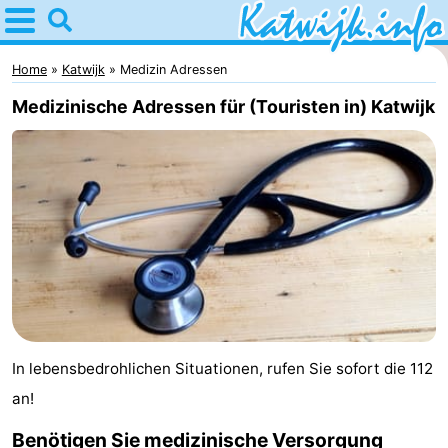
Home
Katwijk
Home
Katwijk
Medizin Adressen
Medizinische Adressen für (Touristen in) Katwijk
Tipps
Für
kindern
Übernachten
Appartements
Campingplätze
Ferienhäuser
In lebensbedrohlichen Situationen, rufen Sie sofort die 112
-
an!
De
-
Benötigen Sie medizinische Versorgung