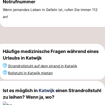
Notrufnummer
Medizin
Wenn jemandes Leben in Gefahr ist, rufen Sie immer 112
an!
Adressen
Region
Nordholland
-
Natur
-
Häufige medizinische Fragen während eines
Urlaubs in Katwijk
Schoorlse
Bergen
-
Strandrollstuhl auf dem strand in Katwijk
Duinen
aan
Bergen
-
Rollstuhl in Katwijk mieten
Zee
Alkmaar
-
Ist es möglich in
Katwijk
einen Strandrollstuhl
Egmond
-
zu leihen? Wenn ja, wo?
aan
Noordhollands
-