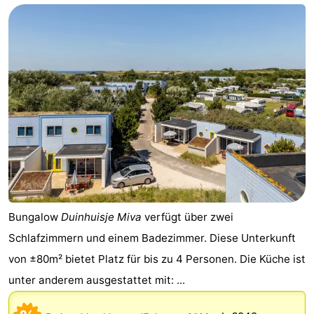
Duin
Scheveningen
-
Den
-
Haag
Rotterdam
-
Rockanje
Wetter
Kontakt
Bungalow
Duinhuisje Miva
verfügt über zwei
Schlafzimmern und einem Badezimmer. Diese Unterkunft
von ±80m² bietet Platz für bis zu 4 Personen. Die Küche ist
unter anderem ausgestattet mit: ...