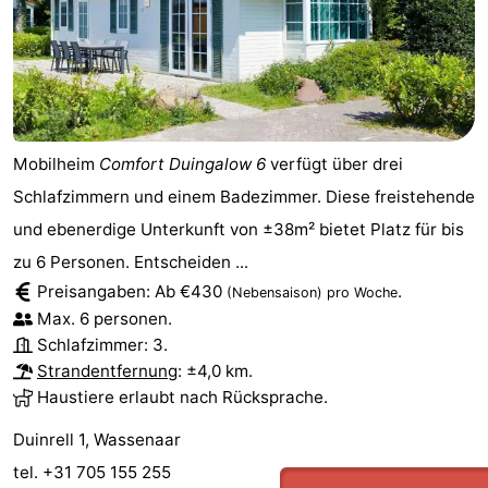
Reiten
-
Golfplatze
-
Surfen
-
Mobilheim
Comfort Duingalow 6
verfügt über drei
Sportangeln
Essen
Schlafzimmern und einem Badezimmer. Diese freistehende
und
Veranstaltungen
und ebenerdige Unterkunft von ±38m² bietet Platz für bis
zu 6 Personen. Entscheiden ...
trinken
Praktisch
Preisangaben: Ab €430
.
(Nebensaison)
pro Woche
Max. 6 personen.
Forum
Schlafzimmer: 3.
Strandentfernung
: ±4,0 km.
Route
Haustiere erlaubt nach Rücksprache.
-
Duinrell 1, Wassenaar
Parken
Reisebuchshop
tel. +31 705 155 255