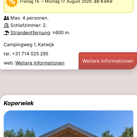
–
:
ab €949
Freitag 14.
Montag 17. August 2026
Max. 4 personen.
Schlafzimmer: 2.
Strandentfernung
: ±600 m.
Campingweg 1, Katwijk
tel. +31 714 025 295
Weitere Informationen
web.
Weitere Informationen
Koperwiek