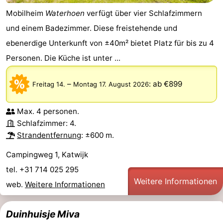
Mobilheim
Waterhoen
verfügt über vier Schlafzimmern
Zee
duinreservaat
Wijk
-
und einem Badezimmer. Diese freistehende und
aan
Natur
-
ebenerdige Unterkunft von ±40m² bietet Platz für bis zu 4
Personen. Die Küche ist unter ...
Zee
Zuid-
Amsterdam
-
Kennermerland
Haarlem
-
–
:
ab €899
Freitag 14.
Montag 17. August 2026
Zandvoort
Südholland
Max. 4 personen.
Schlafzimmer: 4.
-
Strandentfernung
: ±600 m.
Leiden
Bollenstreek
Campingweg 1, Katwijk
tel. +31 714 025 295
-
Weitere Informationen
web.
Weitere Informationen
Natur
-
Duinhuisje Miva
Hollands
Noordwijk
-