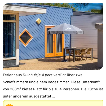
Noordduinen
Duinrell
Hotels
Lastminutes
Strand
Sehen
&
-
tun
Museen
-
Denkmäler
-
Ferienhaus
Duinhuisje 4 pers
verfügt über zwei
Aussichtspunkte
Attraktionen
Schlafzimmern und einem Badezimmer. Diese Unterkunft
von ±80m² bietet Platz für bis zu 4 Personen. Die Küche ist
-
unter anderem ausgestattet ...
Rundfahrten
-