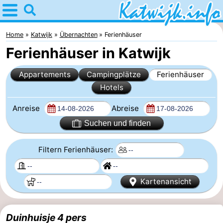
Home
Katwijk
Home
Katwijk
Übernachten
Ferienhäuser
Ferienhäuser in Katwijk
Tipps
Appartements
Campingplätze
Ferienhäuser
Für
Hotels
kindern
Übernachten
Anreise
Abreise
Appartements
Suchen und finden
Campingplätze
Filtern Ferienhäuser:
Ferienhäuser
Kartenansicht
-
De
-
Duinhuisje 4 pers