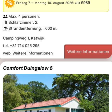
–
:
ab €989
Freitag 7.
Montag 10. August 2026
Spielplätze
-
Max. 4 personen.
Indoor-
-
Schlafzimmer: 2.
Strandentfernung
: ±600 m.
Spielplätze
Experiences
Wellness-
Campingweg 1, Katwijk
Zentren
Dörfer
tel. +31 714 025 295
Weitere Informationen
&
Natur
web.
Weitere Informationen
Städte
Sport
Comfort Duingalow 6
-
Schwimmbader
-
Radfahren
-
Wandern
-