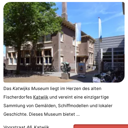
Zee
duinreservaat
Wijk
-
aan
Natur
-
Zee
Zuid-
Amsterdam
-
Kennermerland
Haarlem
-
Zandvoort
Südholland
-
Leiden
Bollenstreek
Das
Katwijks Museum
liegt im Herzen des alten
Fischerdorfes
Katwijk
und vereint eine einzigartige
-
Sammlung von Gemälden, Schiffmodellen und lokaler
Natur
-
Geschichte. Dieses Museum bietet ...
Hollands
Noordwijk
-
Voorstraat 46, Katwijk