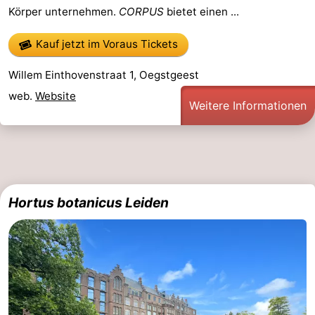
Körper unternehmen.
CORPUS
bietet einen ...
Reiten
-
Kauf jetzt im Voraus Tickets
Golfplatze
-
Willem Einthovenstraat 1, Oegstgeest
Surfen
-
web.
Website
Weitere Informationen
Sportangeln
Essen
und
Veranstaltungen
trinken
Praktisch
Hortus botanicus Leiden
Forum
Route
-
Parken
Reisebuchshop