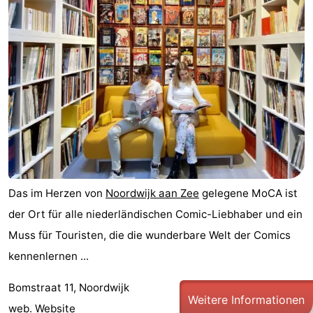
Noordduinen
Duinrell
Hotels
Lastminutes
Strand
Sehen
&
-
tun
Museen
-
Das im Herzen von
Noordwijk aan Zee
gelegene MoCA ist
Denkmäler
-
der Ort für alle niederländischen Comic-Liebhaber und ein
Muss für Touristen, die die wunderbare Welt der Comics
Aussichtspunkte
Attraktionen
kennenlernen ...
-
Bomstraat 11, Noordwijk
Weitere Informationen
Rundfahrten
-
web.
Website