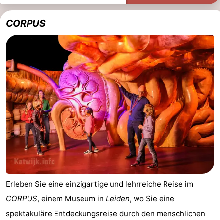
Spielplätze
-
CORPUS
Indoor-
-
Spielplätze
Experiences
Wellness-
Zentren
Dörfer
&
Natur
Städte
Sport
-
Schwimmbader
-
Erleben Sie eine einzigartige und lehrreiche Reise im
Radfahren
-
CORPUS
, einem Museum in
Leiden
, wo Sie eine
Wandern
-
spektakuläre Entdeckungsreise durch den menschlichen