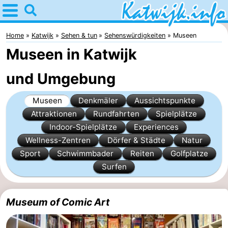
Home
Katwijk
Home
Katwijk
Sehen & tun
Sehenswürdigkeiten
Museen
Museen in Katwijk
Tipps
und Umgebung
Für
Museen
Denkmäler
Aussichtspunkte
kindern
Übernachten
Attraktionen
Rundfahrten
Spielplätze
Appartements
Indoor-Spielplätze
Experiences
Wellness-Zentren
Dörfer & Städte
Natur
Campingplätze
Sport
Schwimmbader
Reiten
Golfplatze
Surfen
Ferienhäuser
-
Museum of Comic Art
De
-