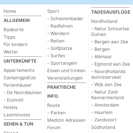
Home
Sport
TAGESAUSFLÜGE
- Schwimmbader
ALLGEMEIN
Nordholland
- Radfahren
- Natur Schoorlse
Badeorte
- Wandern
Duinen
Tipps
- Reiten
- Bergen aan Zee
Für kindern
- Golfplatze
- Bergen
Wetter
- Surfen
- Alkmaar
UNTERKÜNFTE
- Sportangeln
- Egmond aan Zee
Appartements
Essen und trinken
- Noordhollands
duinreservaat
Campingplätze
Veranstaltungen
- Wijk aan Zee
Ferienhäuser
PRAKTISCHE
- Natur Zuid-
- De Noordduinen
INFO.
Kennermerland
- Duinrell
- Amsterdam
Route
Hotels
- Haarlem
- Parken
Lastminutes
- Zandvoort
Medizin Adressen
SEHEN & TUN
Südholland
Forum