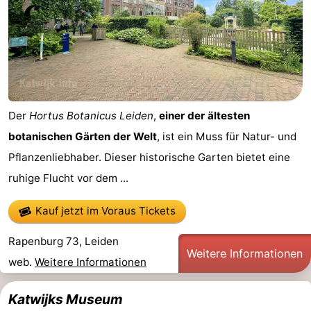
Medizin
Adressen
Region
Nordholland
-
Der
Hortus Botanicus Leiden
,
einer der ältesten
botanischen Gärten der Welt
, ist ein Muss für Natur- und
Natur
-
Pflanzenliebhaber. Dieser historische Garten bietet eine
Schoorlse
Bergen
-
ruhige Flucht vor dem ...
Duinen
aan
Bergen
-
Kauf jetzt im Voraus Tickets
Zee
Alkmaar
-
Rapenburg 73, Leiden
Weitere Informationen
web.
Weitere Informationen
Egmond
-
Katwijks Museum
aan
Noordhollands
-