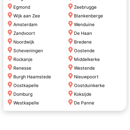
Egmond
Zeebrugge
Wijk aan Zee
Blankenberge
Amsterdam
Wenduine
Zandvoort
De Haan
Noordwijk
Bredene
Scheveningen
Oostende
Rockanje
Middelkerke
Renesse
Westende
Burgh Haamstede
Nieuwpoort
Oostkapelle
Oostduinkerke
Domburg
Koksijde
Westkapelle
De Panne