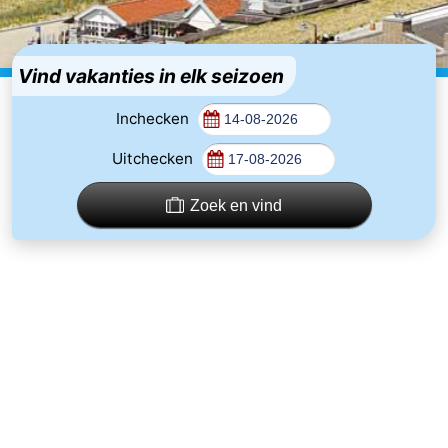
De
-
Noordduinen
Duinrell
Last
Vind vakanties in elk seizoen
minutes
Strand
Inchecken
Uitchecken
Zien
&
Bezienswaardigheden
Zoek en vind
doen
-
Musea
-
Monumenten
-
Uitkijkpunten
Attracties
-