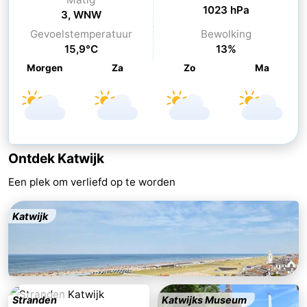
1023 hPa
3, WNW
Wandelen
-
Gevoelstemperatuur
Bewolking
15,9°C
13%
Paardrijden
-
Morgen
Za
Zo
Ma
Golfbanen
-
Surfen
Eten
en
Evenementen
Ontdek Katwijk
drinken
Praktisch
Een plek om verliefd op te worden
Forum
Katwijk
Route
-
Parkeren
Reisboekenwinkel
Stranden
Katwijks Museum