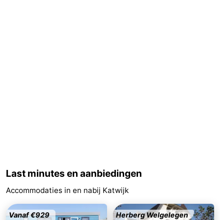
aan
Noordhollands
-
Zee
duinreservaat
Wijk
-
aan
Natuur
-
Zee
Zuid-
Amsterdam
-
Kennermerland
Haarlem
-
Zandvoort
Zuid-
Holland
-
Leiden
Bollenstreek
Last minutes en aanbiedingen
Accommodaties in en nabij Katwijk
-
Natuur
-
Vanaf €929
Herberg Welgelegen