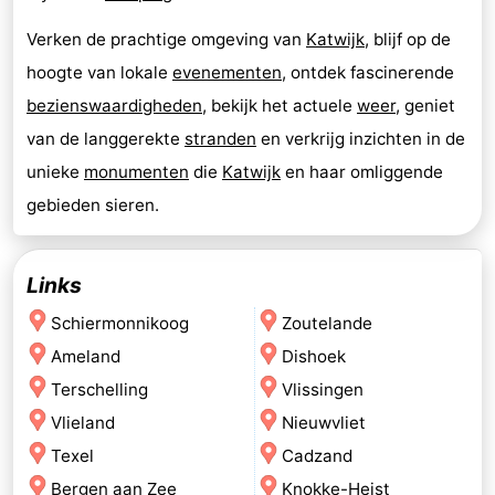
Verken de prachtige omgeving van
Katwijk
, blijf op de
hoogte van lokale
evenementen
, ontdek fascinerende
bezienswaardigheden
, bekijk het actuele
weer
, geniet
van de langgerekte
stranden
en verkrijg inzichten in de
unieke
monumenten
die
Katwijk
en haar omliggende
gebieden sieren.
Links
Schiermonnikoog
Zoutelande
Ameland
Dishoek
Terschelling
Vlissingen
Vlieland
Nieuwvliet
Texel
Cadzand
Bergen aan Zee
Knokke-Heist