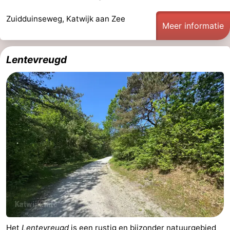
Zuidduinseweg, Katwijk aan Zee
Meer informatie
Lentevreugd
Het
Lentevreugd
is een rustig en bijzonder natuurgebied