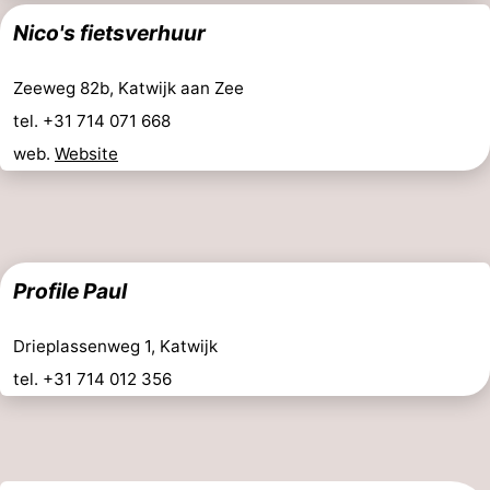
Rondvaarten
-
Nico's fietsverhuur
Speeltuinen
-
Zeeweg 82b, Katwijk aan Zee
tel. +31 714 071 668
Binnenspeeltuinen
-
web.
Website
Experiences
Wellness
centra
Dorpen
&
Natuur
Profile Paul
Steden
Sporten
Drieplassenweg 1, Katwijk
-
tel. +31 714 012 356
Zwembaden
-
Fietsen
-