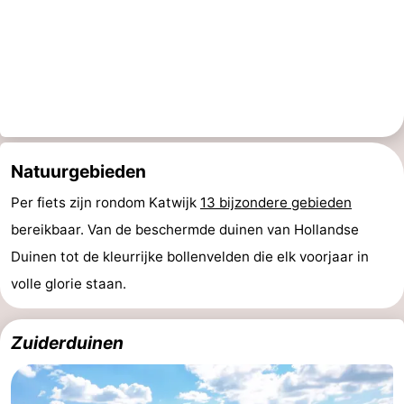
Hollands
Noordwijk
-
Duin
Scheveningen
-
Den
-
Haag
Rotterdam
-
Natuurgebieden
Rockanje
Weer
Per fiets zijn rondom Katwijk
13 bijzondere gebieden
bereikbaar. Van de beschermde duinen van Hollandse
Contact
Duinen tot de kleurrijke bollenvelden die elk voorjaar in
volle glorie staan.
Zuiderduinen