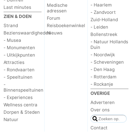
- Haarlem
Medische
Last minutes
adressen
- Zandvoort
ZIEN & DOEN
Forum
Zuid-Holland
Strand
Reisboekenwinkel
- Leiden
Bezienswaardigheden
Nieuws
Bollenstreek
- Musea
- Natuur Hollands
Duin
- Monumenten
- Noordwijk
- Uitkijkpunten
- Scheveningen
Attracties
- Den Haag
- Rondvaarten
- Rotterdam
- Speeltuinen
- Rockanje
-
Binnenspeeltuinen
OVERIGE
- Experiences
Adverteren
Wellness centra
Over ons
Dorpen & Steden
Natuur
Contact