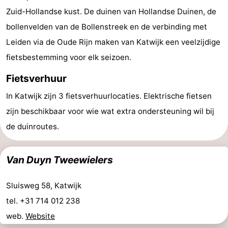
Zuid-Hollandse kust. De duinen van Hollandse Duinen, de
De
-
bollenvelden van de Bollenstreek en de verbinding met
Noordduinen
Duinrell
Last
Leiden via de Oude Rijn maken van Katwijk een veelzijdige
fietsbestemming voor elk seizoen.
minutes
Strand
Fietsverhuur
Zien
In Katwijk zijn 3 fietsverhuurlocaties. Elektrische fietsen
&
Bezienswaardigheden
zijn beschikbaar voor wie wat extra ondersteuning wil bij
de duinroutes.
doen
-
Musea
-
Van Duyn Tweewielers
Monumenten
-
Sluisweg 58, Katwijk
Uitkijkpunten
Attracties
tel. +31 714 012 238
web.
Website
-