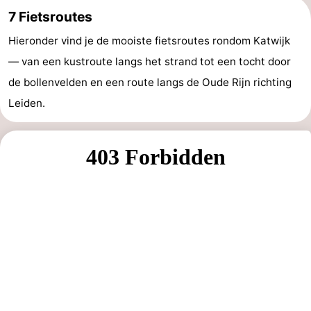
7 Fietsroutes
Wandelen
-
Hieronder vind je de mooiste fietsroutes rondom Katwijk
Paardrijden
-
— van een kustroute langs het strand tot een tocht door
Golfbanen
-
de bollenvelden en een route langs de Oude Rijn richting
Leiden.
Surfen
Eten
en
Evenementen
drinken
Praktisch
Forum
Route
-
Parkeren
Reisboekenwinkel