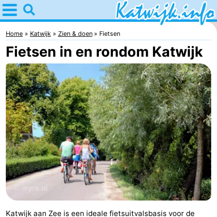
Home
Katwijk
Home
Katwijk
Zien & doen
Fietsen
Fietsen in en rondom Katwijk
Tips
Voor
kinderen
Overnachten
Appartementen
Campings
Hotels
Vakantiehuizen
-
Katwijk aan Zee is een ideale fietsuitvalsbasis voor de