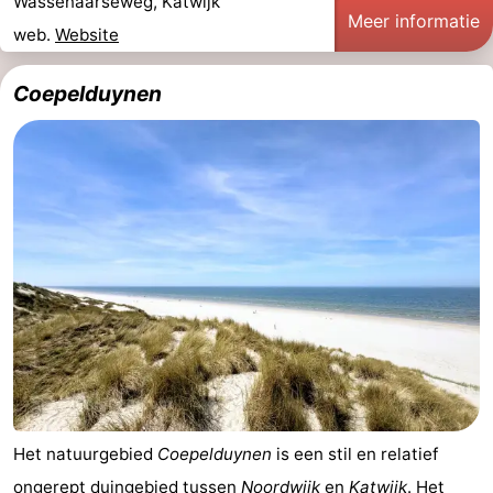
Wassenaarseweg, Katwijk
Meer informatie
web.
Website
Coepelduynen
Het natuurgebied
Coepelduynen
is een stil en relatief
ongerept duingebied tussen
Noordwijk
en
Katwijk
. Het