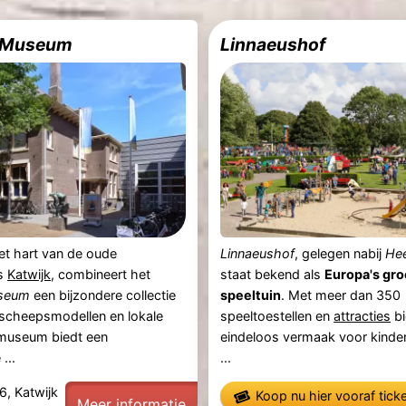
s Museum
Linnaeushof
et hart van de oude
Linnaeushof
, gelegen nabij
He
ts
Katwijk
, combineert het
staat bekend als
Europa's gro
useum
een bijzondere collectie
speeltuin
. Met meer dan 350
, scheepsmodellen en lokale
speeltoestellen en
attracties
bi
t museum biedt een
eindeloos vermaak voor kinder
...
...
6, Katwijk
Koop nu hier vooraf tick
Meer informatie