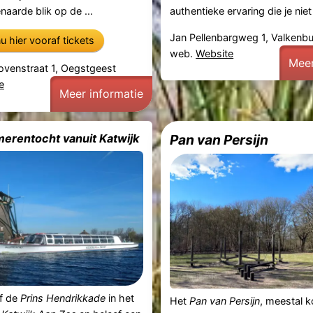
aarde blik op de ...
authentieke ervaring die je niet 
Jan Pellenbargweg 1, Valkenb
u hier vooraf tickets
web.
Website
Meer
ovenstraat 1, Oegstgeest
e
Meer informatie
erentocht vanuit Katwijk
Pan van Persijn
af de
Prins Hendrikkade
in het
Het
Pan van Persijn
, meestal 