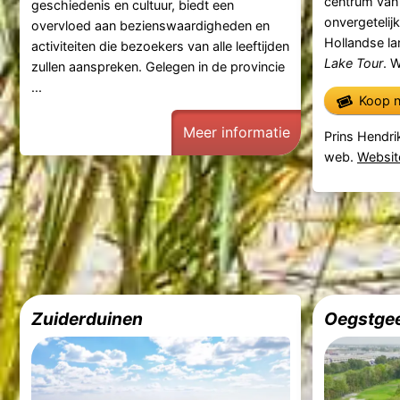
centrum va
geschiedenis en cultuur, biedt een
onvergetelij
overvloed aan bezienswaardigheden en
Hollandse l
activiteiten die bezoekers van alle leeftijden
Lake Tour
. W
zullen aanspreken. Gelegen in de provincie
...
Koop n
Meer informatie
Prins Hendri
web.
Websit
Zuiderduinen
Oegstgee