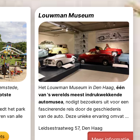
Louwman Museum
emstede
,
Het
Louwman Museum
in
Den Haag
,
één
otste
van 's werelds meest indrukwekkende
automusea
, nodigt bezoekers uit voor een
edt het park
fascinerende reis door de geschiedenis
en van alle
van de auto. Deze unieke ervaring omvat ...
Leidsestraatweg 57, Den Haag
ets
Meer informatie