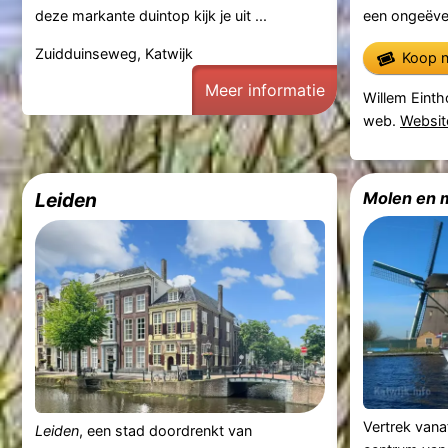
deze markante duintop kijk je uit ...
een ongeëven
Zuidduinseweg, Katwijk
Koop n
Meer informatie
Willem Einth
web.
Websit
Leiden
Molen en m
Vertrek van
Leiden
, een stad doordrenkt van