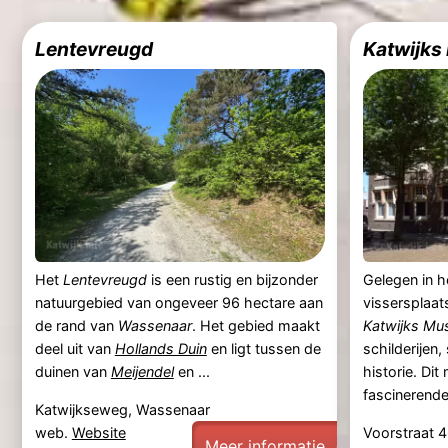
Lentevreugd
Katwijk
Het
Lentevreugd
is een rustig en bijzonder
Gelegen in h
natuurgebied van ongeveer 96 hectare aan
vissersplaa
de rand van
Wassenaar
. Het gebied maakt
Katwijks M
deel uit van
Hollands Duin
en ligt tussen de
schilderijen
duinen van
Meijendel
en ...
historie. Di
fascinerende 
Katwijkseweg, Wassenaar
web.
Website
Voorstraat 4
Meer informatie