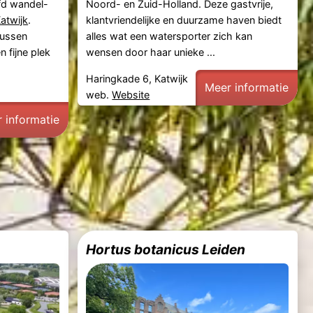
fd wandel-
Noord- en Zuid-Holland. Deze gastvrije,
atwijk
.
klantvriendelijke en duurzame haven biedt
tussen
alles wat een watersporter zich kan
en fijne plek
wensen door haar unieke ...
Haringkade 6, Katwijk
Meer informatie
web.
Website
 informatie
Hortus botanicus Leiden