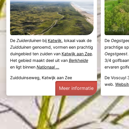
De
Zuiderduinen
bij
Katwijk
, lokaal vaak de
De
Oegstgee
Zuidduinen
genoemd, vormen een prachtig
prachtige sp
duingebied ten zuiden van
Katwijk aan Zee
.
Oegstgeest
Het gebied maakt deel uit van
Berkheide
3/4 golfbaan
en ligt binnen
Nationaal ...
ervaren golfe
Zuidduinseweg, Katwijk aan Zee
De Voscuyl 
web.
Websit
Meer informatie