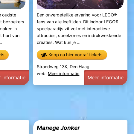
e oudste
Een onvergetelijke ervaring voor LEGO®
dt bezoekers
fans van alle leeftijden. Dit indoor LEGO®
maken in
speelparadijs zit vol met interactieve
t hart van
attracties, speelzones en indrukwekkende
..
creaties. Wat kun je ...
ets
Koop nu hier vooraf tickets
Strandweg 13K, Den Haag
web.
Meer informatie
 informatie
Meer informatie
Manege Jonker