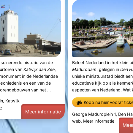
scinerende historie van de
Beleef Nederland in het klein bi
urtoren van
Katwijk aan Zee
,
Madurodam
, gelegen in
Den H
l monument in de Nederlandse
unieke miniatuurstad biedt ee
eschiedenis en een van de
educatieve kijk op alle kenme
torengebouwen van het ...
aspecten van Nederland. Wat ku
n, Katwijk
Koop nu hier vooraf tick
e
Meer informatie
George Maduroplein 1, Den H
web.
Meer informatie
Meer