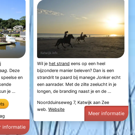
j
Wil je
het strand
eens op een heel
aag
. Deze
bijzondere manier beleven? Dan is een
n speelse en
strandrit te paard bij manege
Jonker
echt
rkende
een aanrader. Met de zilte zeelucht in je
n je ...
longen, de branding naast je en de ...
Noordduinseweg 7, Katwijk aan Zee
ets
web.
Website
Meer informatie
aag
 informatie