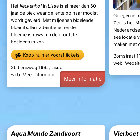
Het
Keukenhof
in
Lisse
is al meer dan 60
jaar dé plek waar de lente op haar mooist
Gelegen in h
wordt gevierd. Met miljoenen bloeiende
Zee
is het M
bloembollen, adembenemende
Nederlandse 
bloemenshows, en de grootste
see locatie v
beeldentuin van ...
maken met d
Koop nu hier vooraf tickets
Bomstraat 1
web.
Websit
Stationsweg 166a, Lisse
web.
Meer informatie
Meer informatie
Aqua Mundo Zandvoort
Vierboet