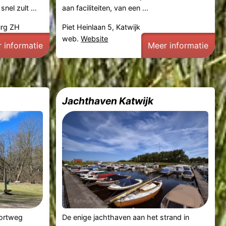
snel zult ...
aan faciliteiten, van een ...
urg ZH
Piet Heinlaan 5, Katwijk
web.
Website
 informatie
Meer informatie
Jachthaven Katwijk
kortweg
De enige jachthaven aan het strand in