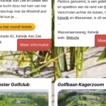
n
Katwijk Aan Zee
en beleef een
Panbos
genoemd, is een gelie
ke tocht door het hart van het
en speelbos aan de rand van
K
andschap met de
Windmill and
Verscholen achter de duinen, 
at kun je ...
Katwijk
en
Wassenaar
, is dit e
...
u hier vooraf tickets
Wassenaarseweg, Katwijk
kkade 42, Katwijk Aan Zee
web.
Website
Meer
e
Meer informatie
ster Golfclub
Golfbaan Kagerzoom