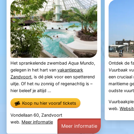
Het sprankelende zwembad
Aqua Mundo
,
Ontdek de fa
gelegen in het hart van
vakantiepark
Vuurbaak
vu
Zandvoort
, is dé plek voor een spetterend
een cruciaa
uitje. Of het nu zonnig of regenachtig is –
maritieme g
hier beleef je altijd ...
oudste vuur
Vuurbaakplei
Koop nu hier vooraf tickets
web.
Websit
Vondellaan 60, Zandvoort
web.
Meer informatie
Meer informatie