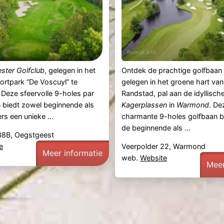
ster Golfclub
, gelegen in het
Ontdek de prachtige golfbaa
ortpark “De Voscuyl” te
gelegen in het groene hart van
. Deze sfeervolle 9-holes par
Randstad, pal aan de idyllisch
 biedt zowel beginnende als
Kagerplassen
in
Warmond
. De
rs een unieke ...
charmante 9-holes golfbaan b
de beginnende als ...
38B, Oegstgeest
e
Veerpolder 22, Warmond
Meer informatie
web.
Website
Meer