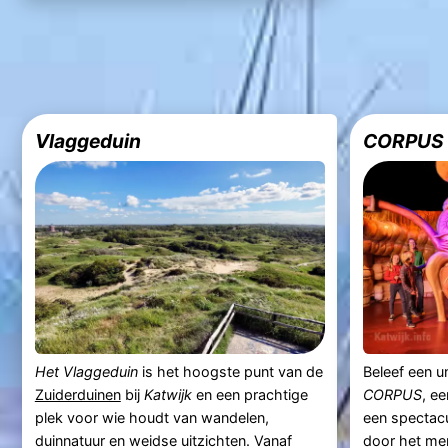
Vlaggeduin
CORPUS
Het Vlaggeduin
is het hoogste punt van de
Beleef een un
Zuiderduinen
bij
Katwijk
en een prachtige
CORPUS
, e
plek voor wie houdt van wandelen,
een spectacu
duinnatuur en weidse uitzichten. Vanaf
door het men