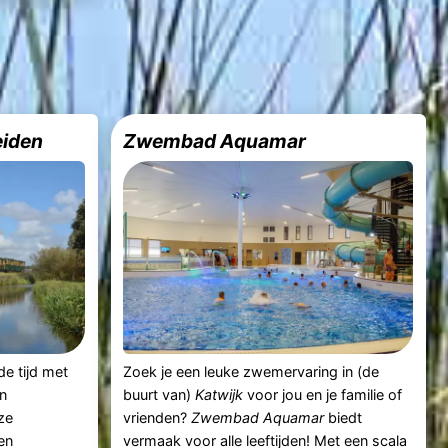
eiden
Zwembad Aquamar
de tijd met
Zoek je een leuke zwemervaring in (de
n
buurt van)
Katwijk
voor jou en je familie of
ze
vrienden?
Zwembad Aquamar
biedt
en
vermaak voor alle leeftijden! Met een scala