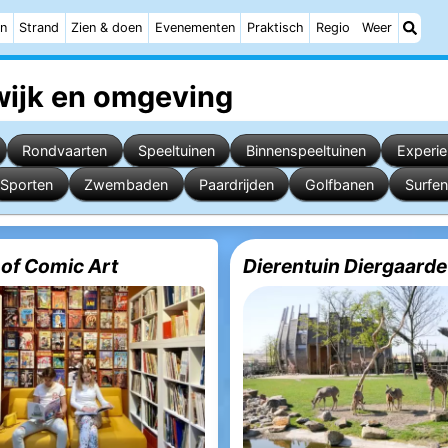
n
Strand
Zien & doen
Evenementen
Praktisch
Regio
Weer
ijk
en omgeving
Rondvaarten
Speeltuinen
Binnenspeeltuinen
Experi
Sporten
Zwembaden
Paardrijden
Golfbanen
Surfen
of Comic Art
Dierentuin Diergaarde