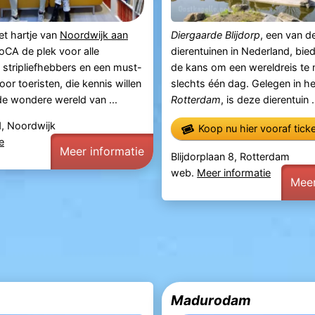
et hartje van
Noordwijk aan
Diergaarde Blijdorp
, een van d
oCA de plek voor alle
dierentuinen in Nederland, bie
stripliefhebbers en een must-
de kans om een wereldreis te 
oor toeristen, die kennis willen
slechts één dag. Gelegen in he
e wondere wereld van ...
Rotterdam
, is deze dierentuin .
1, Noordwijk
Koop nu hier vooraf tick
e
Meer informatie
Blijdorplaan 8, Rotterdam
web.
Meer informatie
Meer
Madurodam