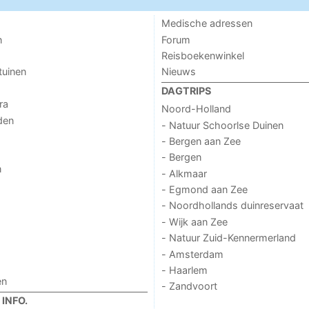
Medische adressen
n
Forum
Reisboekenwinkel
tuinen
Nieuws
DAGTRIPS
ra
Noord-Holland
den
- Natuur Schoorlse Duinen
- Bergen aan Zee
- Bergen
n
- Alkmaar
- Egmond aan Zee
- Noordhollands duinreservaat
- Wijk aan Zee
- Natuur Zuid-Kennermerland
- Amsterdam
- Haarlem
en
- Zandvoort
INFO.