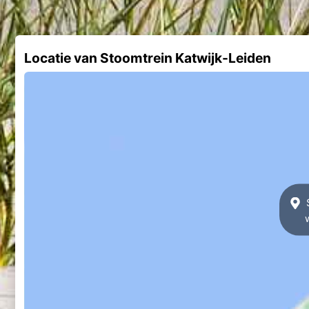
Locatie van Stoomtrein Katwijk-Leiden
S