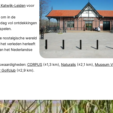
 Katwijk-Leiden
voor
 om in de
n dag vol ontdekkingen
spelen.
e nostalgische wereld
het verleden herleeft
van het Nederlandse
nswaardigheden:
CORPUS
(±1,3 km),
Naturalis
(±2,1 km),
Museum V
 Golfclub
(±2,9 km).