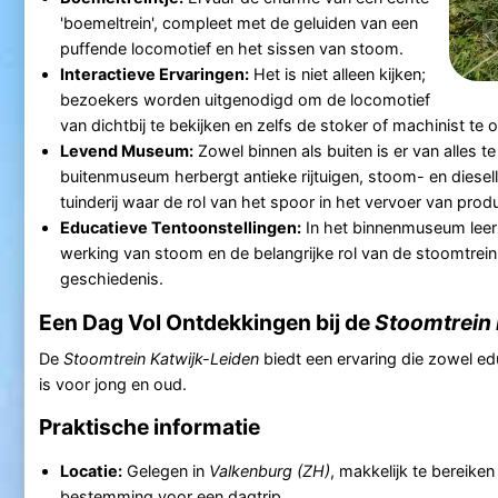
'boemeltrein', compleet met de geluiden van een
puffende locomotief en het sissen van stoom.
Interactieve Ervaringen:
Het is niet alleen kijken;
bezoekers worden uitgenodigd om de locomotief
van dichtbij te bekijken en zelfs de stoker of machinist te
Levend Museum:
Zowel binnen als buiten is er van alles te
buitenmuseum herbergt antieke rijtuigen, stoom- en diese
tuinderij waar de rol van het spoor in het vervoer van pro
Educatieve Tentoonstellingen:
In het binnenmuseum leer 
werking van stoom en de belangrijke rol van de stoomtrein
geschiedenis.
Een Dag Vol Ontdekkingen bij de
Stoomtrein 
De
Stoomtrein Katwijk-Leiden
biedt een ervaring die zowel edu
is voor jong en oud.
Praktische informatie
Locatie:
Gelegen in
Valkenburg (ZH)
, makkelijk te bereiken
bestemming voor een dagtrip.