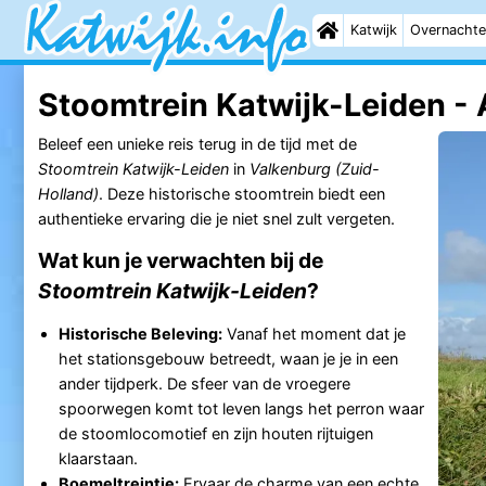
Katwijk
Overnachte
Stoomtrein Katwijk-Leiden - 
Beleef een unieke reis terug in de tijd met de
Stoomtrein Katwijk-Leiden
in
Valkenburg (Zuid-
Holland)
. Deze historische stoomtrein biedt een
authentieke ervaring die je niet snel zult vergeten.
Wat kun je verwachten bij de
Stoomtrein Katwijk-Leiden
?
Historische Beleving:
Vanaf het moment dat je
het stationsgebouw betreedt, waan je je in een
ander tijdperk. De sfeer van de vroegere
spoorwegen komt tot leven langs het perron waar
de stoomlocomotief en zijn houten rijtuigen
klaarstaan.
Boemeltreintje:
Ervaar de charme van een echte