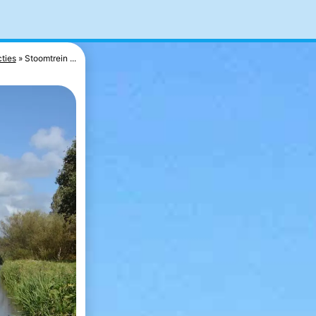
cties
Stoomtrein ...