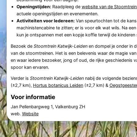
Openingstijden:
Raadpleeg de
website van de Stoomtrein
actuele openingstijden en evenementen.
Activiteiten voor Iedereen:
Van speurtochten tot de kans
machinistencabine te zitten; er is voor elk wat wils. Na ee
kun je ontspannen met een kopje koffie terwijl de kinderen 
Bezoek de
Stoomtrein Katwijk-Leiden
en dompel je onder in d
van de stoomtreinen. Het is een belevenis waar de magie van 
en waar iedere bezoeker, jong of oud, de rijke geschiedenis 
spoor kan ervaren.
Verder is
Stoomtrein Katwijk-Leiden
nabij de volgende bezie
(±2,7 km),
Hortus botanicus Leiden
(±2,7 km) &
Oegstgeester
Voor informatie
Jan Pellenbargweg 1, Valkenburg ZH
web.
Website