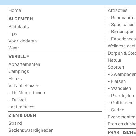
Home
Attracties
- Rondvaarte
ALGEMEEN
- Speeltuinen
Badplaats
- Binnenspeel
Tips
- Experiences
Voor kinderen
Wellness cent
Weer
Dorpen & Ste
VERBLIJF
Natuur
Appartementen
Sporten
Campings
- Zwembade
Hotels
- Fietsen
Vakantiehuizen
- Wandelen
- De Noordduinen
- Paardrijden
- Duinrell
- Golfbanen
Last minutes
- Surfen
ZIEN & DOEN
Evenementen
Strand
Eten en drink
Bezienswaardigheden
PRAKTISCHE 