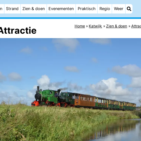
n
Strand
Zien & doen
Evenementen
Praktisch
Regio
Weer
Home
Katwijk
Zien & doen
Attra
Attractie