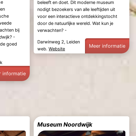
se
beleeft en doet. Dit moderne museum
een
nodigt bezoekers van alle leeftijden uit
ische
voor een interactieve ontdekkingstocht
Tweede
door de natuurlijke wereld. Wat kun je
achten bij
verwachten? -
dwijk
? -
Darwinweg 2, Leiden
de goed
Meer informatie
web.
Website
jk
 informatie
Museum Noordwijk