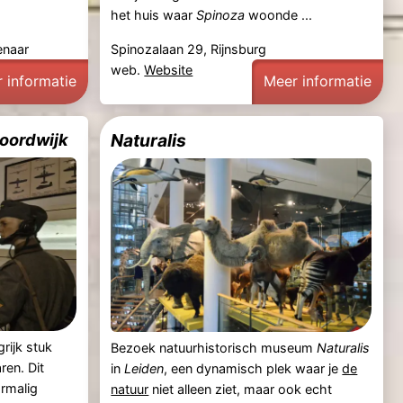
het huis waar
Spinoza
woonde ...
enaar
Spinozalaan 29, Rijnsburg
web.
Website
 informatie
Meer informatie
oordwijk
Naturalis
rijk stuk
Bezoek natuurhistorisch museum
Naturalis
ren. Dit
in
Leiden
, een dynamisch plek waar je
de
rmalig
natuur
niet alleen ziet, maar ook echt