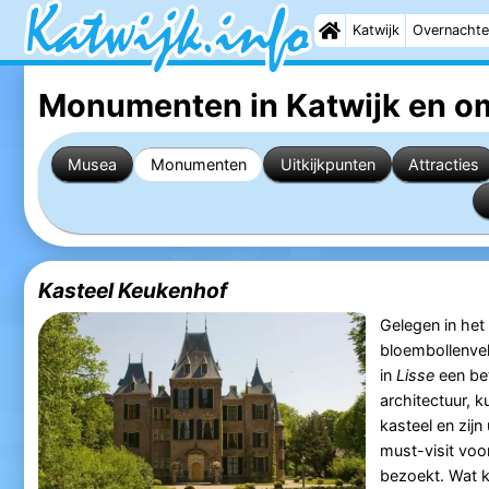
Katwijk
Overnachte
Monumenten in Katwijk
en o
Musea
Monumenten
Uitkijkpunten
Attracties
Kasteel Keukenhof
Gelegen in het
bloembollenvel
in
Lisse
een bet
architectuur, k
kasteel en zijn
must-visit voor
bezoekt. Wat k