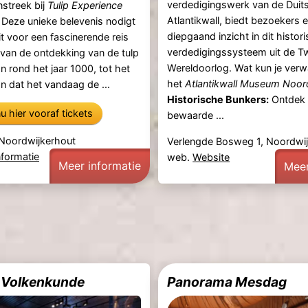
verdedigingswerk van de Duit
nstreek bij
Tulip Experience
Atlantikwall, biedt bezoekers 
. Deze unieke belevenis nodigt
diepgaand inzicht in dit histor
t voor een fascinerende reis
verdedigingssysteem uit de 
, van de ontdekking van de tulp
Wereldoorlog. Wat kun je verw
n rond het jaar 1000, tot het
het
Atlantikwall Museum Noor
on dat het vandaag de ...
Historische Bunkers:
Ontdek 
u hier vooraf tickets
bewaarde ...
 Noordwijkerhout
Verlengde Bosweg 1, Noordwi
nformatie
web.
Website
Meer informatie
Meer
Volkenkunde
Panorama Mesdag