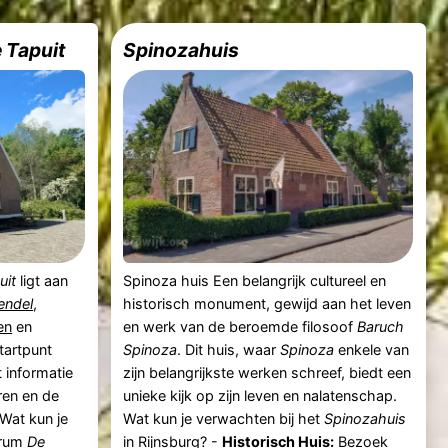
 Tapuit
Spinozahuis
uit
ligt aan
Spinoza huis Een belangrijk cultureel en
endel
,
historisch monument, gewijd aan het leven
en
en
en werk van de beroemde filosoof
Baruch
startpunt
Spinoza
. Dit huis, waar
Spinoza
enkele van
 informatie
zijn belangrijkste werken schreef, biedt een
ren en de
unieke kijk op zijn leven en nalatenschap.
 Wat kun je
Wat kun je verwachten bij het
Spinozahuis
trum
De
in Rijnsburg? -
Historisch Huis:
Bezoek