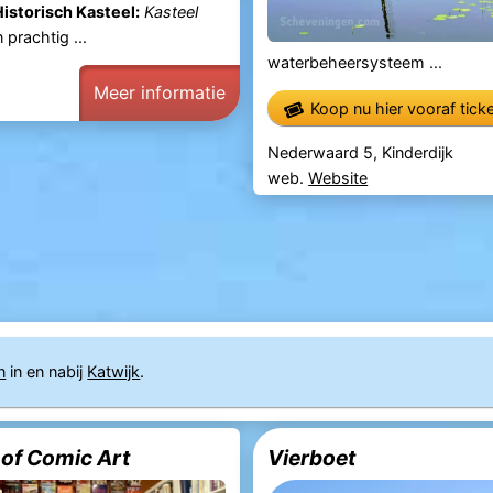
istorisch Kasteel:
Kasteel
n prachtig ...
waterbeheersysteem ...
Meer informatie
Koop nu hier vooraf tick
Nederwaard 5, Kinderdijk
web.
Website
n
in en nabij
Katwijk
.
of Comic Art
Vierboet