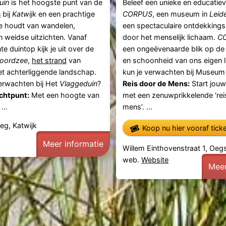
uin
is het hoogste punt van de
Beleef een unieke en educatieve
n
bij
Katwijk
en een prachtige
CORPUS
, een museum in
Leid
ie houdt van wandelen,
een spectaculaire ontdekkings
n weidse uitzichten. Vanaf
door het menselijk lichaam.
C
e duintop kijk je uit over de
een ongeëvenaarde blik op de 
oordzee
,
het strand
van
en schoonheid van ons eigen 
t achterliggende landschap.
kun je verwachten bij Museu
erwachten bij Het
Vlaggeduin
?
Reis door de Mens:
Start jouw
chtpunt:
Met een hoogte van
met een zenuwprikkelende ‘rei
...
mens’. ...
eg, Katwijk
Koop nu hier vooraf tick
Meer informatie
Willem Einthovenstraat 1, Oeg
web.
Website
Meer