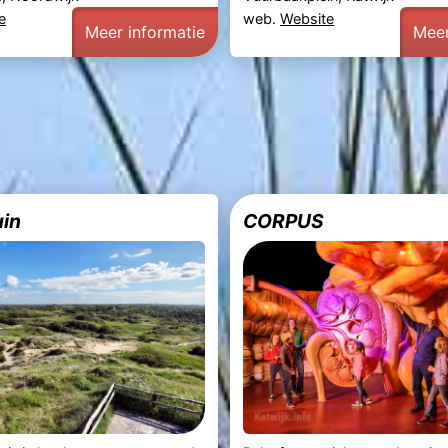
e
web.
Website
Meer informatie
Meer
in
CORPUS