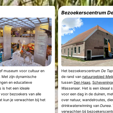
Bezoekerscentrum De
ief museum voor cultuur en
Het bezoekerscentrum
De Tap
 Met zijn dynamische
de rand van
natuurgebied
Meij
ingen en educatieve
tussen
Den Haag
,
Schevening
is het een ideale
Wassenaar
. Het is een ideaal 
voor bezoekers van alle
voor een dag in de duinen, met
at kun je verwachten bij het
over natuur, wandelroutes, die
drinkwaterwinning van
Dunea
.
verwachten bij bezoekerscen