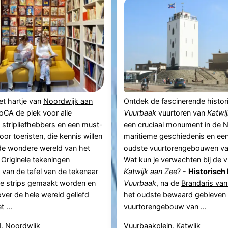
et hartje van
Noordwijk aan
Ontdek de fascinerende histor
oCA de plek voor alle
Vuurbaak
vuurtoren van
Katwi
stripliefhebbers en een must-
een cruciaal monument in de 
oor toeristen, die kennis willen
maritieme geschiedenis en ee
e wondere wereld van het
oudste vuurtorengebouwen van
 Originele tekeningen
Wat kun je verwachten bij de 
 van de tafel van de tekenaar
Katwijk aan Zee
? -
Historisch
oe strips gemaakt worden en
Vuurbaak
, na de
Brandaris van
er de hele wereld geliefd
het oudste bewaard gebleven
t ...
vuurtorengebouw van ...
1, Noordwijk
Vuurbaakplein, Katwijk