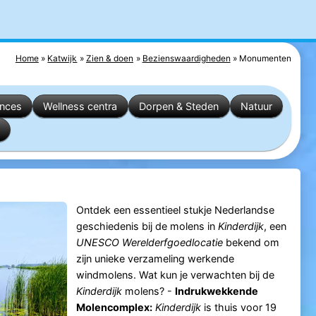
Home
Katwijk
Zien & doen
Bezienswaardigheden
Monumenten
ences
Wellness centra
Dorpen & Steden
Natuur
Ontdek een essentieel stukje Nederlandse
geschiedenis bij de molens in
Kinderdijk
, een
UNESCO Werelderfgoedlocatie
bekend om
zijn unieke verzameling werkende
windmolens. Wat kun je verwachten bij de
Kinderdijk
molens? -
Indrukwekkende
Molencomplex:
Kinderdijk
is thuis voor 19