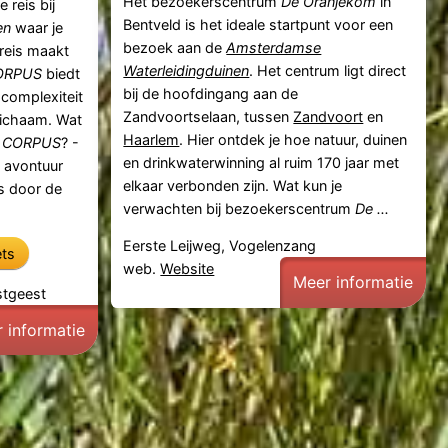
Het bezoekerscentrum
De Oranjekom
in
 reis bij
Bentveld is het ideale startpunt voor een
en
waar je
bezoek aan de
Amsterdamse
reis maakt
Waterleidingduinen
. Het centrum ligt direct
ORPUS
biedt
bij de hoofdingang aan de
complexiteit
Zandvoortselaan, tussen
Zandvoort
en
lichaam. Wat
Haarlem
. Hier ontdek je hoe natuur, duinen
m
CORPUS
? -
en drinkwaterwinning al ruim 170 jaar met
 avontuur
elkaar verbonden zijn. Wat kun je
s door de
verwachten bij bezoekerscentrum
De ...
Eerste Leijweg, Vogelenzang
ets
web.
Website
Meer informatie
stgeest
 informatie