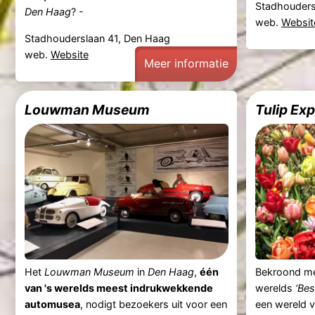
Stadhouders
Den Haag
? -
web.
Websit
Stadhouderslaan 41, Den Haag
web.
Website
Meer informatie
Louwman Museum
Tulip Ex
Het
Louwman Museum
in
Den Haag
,
één
Bekroond met
van 's werelds meest indrukwekkende
werelds
‘Be
automusea
, nodigt bezoekers uit voor een
een wereld va