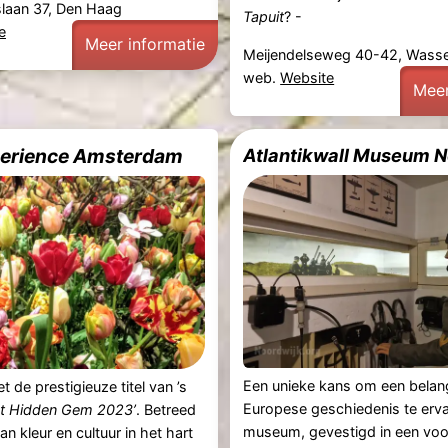
laan 37, Den Haag
Tapuit
? -
e
Meer informatie
Meijendelseweg 40-42, Wass
web.
Website
Meer
perience Amsterdam
Atlantikwall Museum N
Een unieke kans om een belang
 de prestigieuze titel van ’s
Europese geschiedenis te erva
st Hidden Gem 2023’
. Betreed
museum, gevestigd in een voo
n kleur en cultuur in het hart