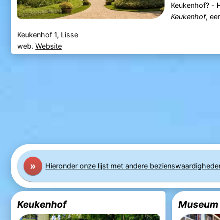
Keukenhof? -
H
Keukenhof
, ee
Keukenhof 1, Lisse
web.
Website
»
Hier
onder
onze lijst met andere bezienswaardighede
Keukenhof
Museum 