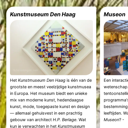
Kunstmuseum Den Haag
Museon
Het
Kunstmuseum Den Haag
is één van de
Een interact
grootste en meest veelzijdige kunstmusea
wetenschap.
in Europa. Het museum biedt een unieke
tentoonstell
mix van moderne kunst, hedendaagse
programma's 
kunst, mode, toegepaste kunst en design
bestemming 
— allemaal gehuisvest in een prachtig
leeftijden. W
gebouw van architect
H.P. Berlage
. Wat
Museon
? -
kun je verwachten in het
Kunstmuseum