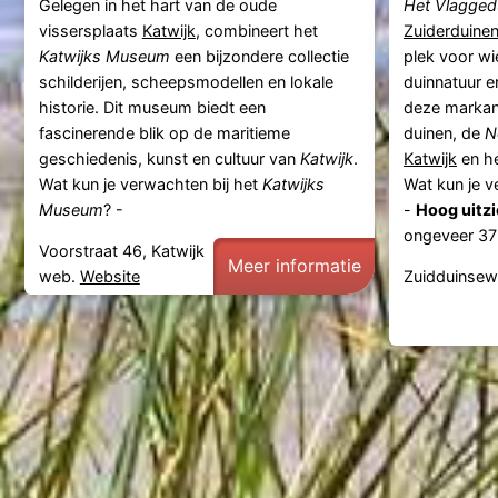
Gelegen in het hart van de oude
Het Vlagged
vissersplaats
Katwijk
, combineert het
Zuiderduine
Katwijks Museum
een bijzondere collectie
plek voor w
schilderijen, scheepsmodellen en lokale
duinnatuur e
historie. Dit museum biedt een
deze markant
fascinerende blik op de maritieme
duinen, de
N
geschiedenis, kunst en cultuur van
Katwijk
.
Katwijk
en he
Wat kun je verwachten bij het
Katwijks
Wat kun je v
Museum
? -
-
Hoog uitzi
ongeveer 37 
Voorstraat 46, Katwijk
Meer informatie
web.
Website
Zuidduinsew