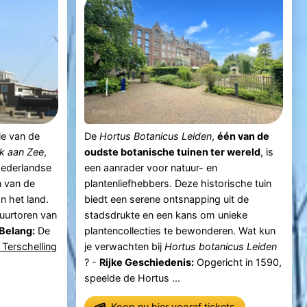
ie van de
De
Hortus Botanicus Leiden
,
één van de
jk aan Zee
,
oudste botanische tuinen ter wereld
, is
Nederlandse
een aanrader voor natuur- en
n van de
plantenliefhebbers. Deze historische tuin
 het land.
biedt een serene ontsnapping uit de
vuurtoren van
stadsdrukte en een kans om unieke
 Belang:
De
plantencollecties te bewonderen. Wat kun
 Terschelling
je verwachten bij
Hortus botanicus Leiden
? -
Rijke Geschiedenis:
Opgericht in 1590,
speelde de Hortus ...
Koop nu hier vooraf tickets