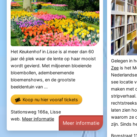
Het
Keukenhof
in
Lisse
is al meer dan 60
jaar dé plek waar de lente op haar mooist
Gelegen in h
wordt gevierd. Met miljoenen bloeiende
Zee
is het M
bloembollen, adembenemende
Nederlandse 
bloemenshows, en de grootste
see locatie v
beeldentuin van ...
maken met d
stripverhaal.
Koop nu hier vooraf tickets
rechtstreeks
laten zien h
Stationsweg 166a, Lisse
waarom ze ov
web.
Meer informatie
Meer informatie
zijn. Sinds he
Bomstraat 1