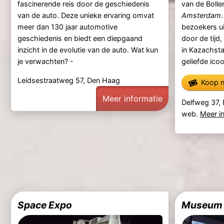
fascinerende reis door de geschiedenis
van de Bolle
van de auto. Deze unieke ervaring omvat
Amsterdam
meer dan 130 jaar automotive
bezoekers ui
geschiedenis en biedt een diepgaand
door de tijd
inzicht in de evolutie van de auto. Wat kun
in Kazachsta
je verwachten? -
geliefde ico
Leidsestraatweg 57, Den Haag
Koop n
Meer informatie
Delfweg 37,
web.
Meer i
Space Expo
Museum 