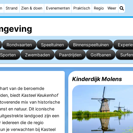
n
Strand
Zien & doen
Evenementen
Praktisch
Regio
Weer
mgeving
Rondvaarten
Speeltuinen
Binnenspeeltuinen
Experi
Sporten
Zwembaden
Paardrijden
Golfbanen
Surfen
Kinderdijk Molens
 hart van de beroemde
den, biedt
Kasteel Keukenhof
overende mix van historische
unst en natuur. Dit iconische
 uitgestrekte landgoed zijn een
 iedereen die de regio
un je verwachten bij Kasteel