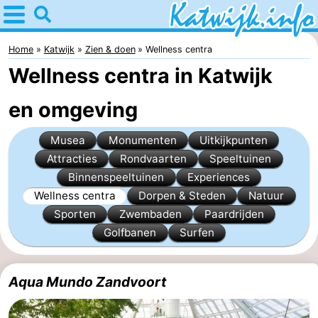
Home
Katwijk
Home
Katwijk
Zien & doen
Wellness centra
Wellness centra in Katwijk
Tips
en omgeving
Voor
Musea
Monumenten
Uitkijkpunten
kinderen
Overnachten
Attracties
Rondvaarten
Speeltuinen
Appartementen
Binnenspeeltuinen
Experiences
Wellness centra
Dorpen & Steden
Natuur
Campings
Sporten
Zwembaden
Paardrijden
Golfbanen
Surfen
Hotels
Vakantiehuizen
Aqua Mundo Zandvoort
-