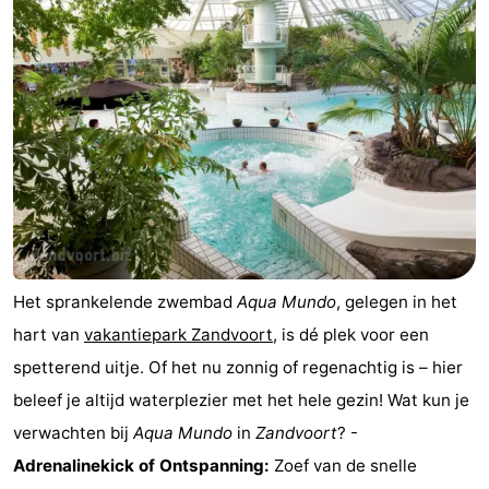
De
-
Noordduinen
Duinrell
Last
minutes
Strand
Zien
&
Bezienswaardigheden
doen
-
Het sprankelende zwembad
Aqua Mundo
, gelegen in het
Musea
-
hart van
vakantiepark Zandvoort
, is dé plek voor een
spetterend uitje. Of het nu zonnig of regenachtig is – hier
Monumenten
-
beleef je altijd waterplezier met het hele gezin! Wat kun je
Uitkijkpunten
Attracties
verwachten bij
Aqua Mundo
in
Zandvoort
? -
Adrenalinekick of Ontspanning:
Zoef van de snelle
-