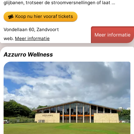
glijbanen, trotseer de stroomversnellingen of laat ...
Rondvaarten
-
Koop nu hier vooraf tickets
Speeltuinen
-
Vondellaan 60, Zandvoort
Meer informatie
Binnenspeeltuinen
-
web.
Meer informatie
Experiences
Wellness
Azzurro Wellness
centra
Dorpen
&
Natuur
Steden
Sporten
-
Zwembaden
-
Fietsen
-