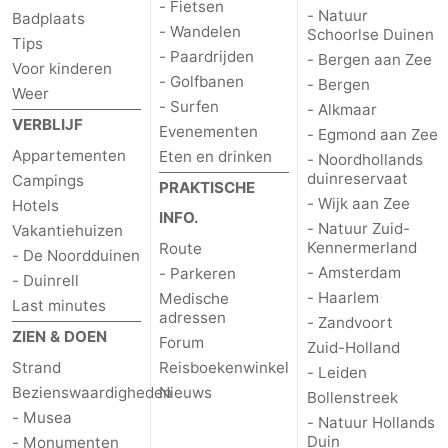
- Fietsen
- Natuur
Badplaats
- Wandelen
aan
Noordhollands
-
Schoorlse Duinen
Tips
- Paardrijden
- Bergen aan Zee
Voor kinderen
Zee
duinreservaat
Wijk
-
- Golfbanen
- Bergen
Weer
- Surfen
- Alkmaar
aan
Natuur
-
VERBLIJF
Evenementen
- Egmond aan Zee
Appartementen
Eten en drinken
- Noordhollands
Zee
Zuid-
Amsterdam
-
duinreservaat
Campings
PRAKTISCHE
- Wijk aan Zee
Hotels
Kennermerland
Haarlem
-
INFO.
- Natuur Zuid-
Vakantiehuizen
Kennermerland
Route
- De Noordduinen
Zandvoort
Zuid-
- Amsterdam
- Parkeren
- Duinrell
- Haarlem
Medische
Holland
-
Last minutes
adressen
- Zandvoort
ZIEN & DOEN
Forum
Zuid-Holland
Leiden
Bollenstreek
Strand
Reisboekenwinkel
- Leiden
Bezienswaardigheden
Nieuws
-
Bollenstreek
- Musea
- Natuur Hollands
Natuur
-
Duin
- Monumenten