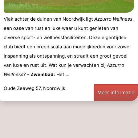
Wandelen
-
Vlak achter de duinen van
Noordwijk
ligt
Azzurro Wellness
,
Paardrijden
-
een oase van rust en luxe waar u kunt genieten van
Golfbanen
-
diverse sport- en wellnessfaciliteiten. Deze eigentijdse
club biedt een breed scala aan mogelijkheden voor zowel
Surfen
Eten
inspanning als ontspanning, en straalt een groot gevoel
en
Evenementen
van luxe en rust uit. Wat kun je verwachten bij
Azzurro
Wellness
? -
Zwembad:
Het ...
drinken
Praktisch
Oude Zeeweg 57, Noordwijk
Forum
Meer informatie
Route
-
Parkeren
Reisboekenwinkel