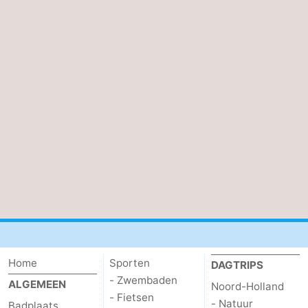
Home
Sporten
DAGTRIPS
- Zwembaden
ALGEMEEN
Noord-Holland
- Fietsen
- Natuur
Badplaats