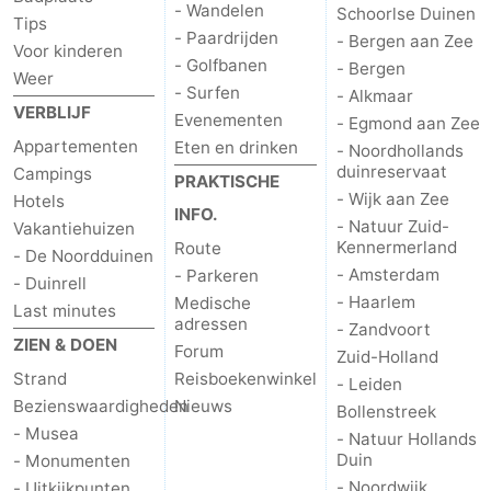
- Wandelen
Schoorlse Duinen
Tips
- Paardrijden
- Bergen aan Zee
Voor kinderen
- Golfbanen
- Bergen
Weer
- Surfen
- Alkmaar
VERBLIJF
Evenementen
- Egmond aan Zee
Appartementen
Eten en drinken
- Noordhollands
duinreservaat
Campings
PRAKTISCHE
- Wijk aan Zee
Hotels
INFO.
- Natuur Zuid-
Vakantiehuizen
Kennermerland
Route
- De Noordduinen
- Amsterdam
- Parkeren
- Duinrell
- Haarlem
Medische
Last minutes
adressen
- Zandvoort
ZIEN & DOEN
Forum
Zuid-Holland
Strand
Reisboekenwinkel
- Leiden
Bezienswaardigheden
Nieuws
Bollenstreek
- Musea
- Natuur Hollands
Duin
- Monumenten
- Noordwijk
- Uitkijkpunten