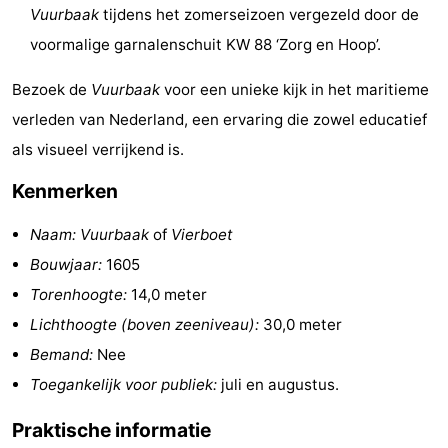
Vuurbaak
tijdens het zomerseizoen vergezeld door de
Wandelen
-
voormalige garnalenschuit KW 88 ‘Zorg en Hoop’.
Paardrijden
-
Bezoek de
Vuurbaak
voor een unieke kijk in het maritieme
Golfbanen
-
verleden van Nederland, een ervaring die zowel educatief
als visueel verrijkend is.
Surfen
Eten
Kenmerken
en
Evenementen
Naam:
Vuurbaak
of
Vierboet
drinken
Praktisch
Bouwjaar:
1605
Torenhoogte:
14,0 meter
Forum
Lichthoogte (boven zeeniveau):
30,0 meter
Route
Bemand:
Nee
Toegankelijk voor publiek:
juli en augustus.
-
Praktische informatie
Parkeren
Reisboekenwinkel