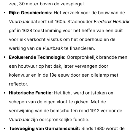
zee, 30 meter boven de zeespiegel.
Rondvaarten
-
Rijke Geschiedenis:
Het verzoek voor de bouw van de
Speeltuinen
-
Vuurbaak
dateert uit 1605. Stadhouder
Frederik Hendrik
gaf in 1628 toestemming voor het heffen van een duit
Binnenspeeltuinen
-
voor elk verkocht visstuk om het onderhoud en de
Experiences
Wellness
werking van de
Vuurbaak
te financieren.
Evoluerende Technologie:
Oorspronkelijk brandde men
centra
Dorpen
een houtvuur op het dak, later vervangen door
&
Natuur
kolenvuur en in de 19e eeuw door een olielamp met
reflector.
Steden
Sporten
Historische Functie:
Het licht werd ontstoken om
-
schepen van de eigen vloot te gidsen. Met de
verdwijning van de bomschuiten rond 1912 verloor de
Zwembaden
-
Vuurbaak
zijn oorspronkelijke functie.
Fietsen
-
Toevoeging van Garnalenschuit:
Sinds 1980 wordt de