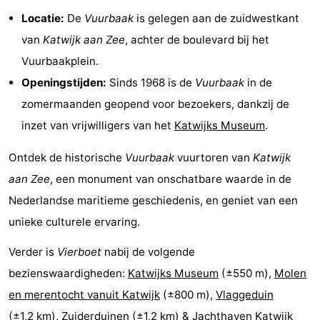
Locatie:
De
Vuurbaak
is gelegen aan de zuidwestkant
Nieuws
van
Katwijk aan Zee
, achter de boulevard bij het
Medische
Vuurbaakplein.
Openingstijden:
Sinds 1968 is de
Vuurbaak
in de
adressen
Regio
zomermaanden geopend voor bezoekers, dankzij de
Noord-
inzet van vrijwilligers van het
Katwijks Museum
.
Holland
-
Ontdek de historische
Vuurbaak
vuurtoren van
Katwijk
aan Zee
, een monument van onschatbare waarde in de
Natuur
-
Nederlandse maritieme geschiedenis, en geniet van een
Schoorlse
Bergen
-
unieke culturele ervaring.
Duinen
aan
Bergen
-
Verder is
Vierboet
nabij de volgende
bezienswaardigheden:
Katwijks Museum
(±550 m),
Molen
Zee
Alkmaar
-
en merentocht vanuit Katwijk
(±800 m),
Vlaggeduin
Egmond
-
(±1,2 km),
Zuiderduinen
(±1,2 km) &
Jachthaven Katwijk