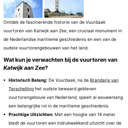
De
-
Noordduinen
Duinrell
Last
Ontdek de fascinerende historie van de
Vuurbaak
vuurtoren van
Katwijk aan Zee
, een cruciaal monument in
minutes
Strand
de Nederlandse maritieme geschiedenis en een van de
Zien
oudste vuurtorengebouwen van het land.
&
Bezienswaardigheden
Wat kun je verwachten bij de vuurtoren van
Katwijk aan Zee
?
doen
-
Historisch Belang:
De
Vuurbaak
, na de
Brandaris van
Musea
-
Terschelling
het oudste bewaard gebleven
Monumenten
-
vuurtorengebouw van Nederland, speelt al eeuwenlang
een belangrijke rol in de maritieme geschiedenis.
Uitkijkpunten
Attracties
Prachtige Uitzichten:
Met een hoogte van 14 meter
-
biedt de vuurtoren een indrukwekkend uitzicht over de