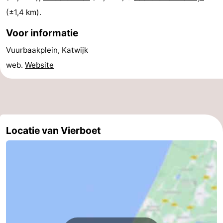
(±1,4 km).
aan
Noordhollands
-
Voor informatie
Zee
duinreservaat
Wijk
-
Vuurbaakplein, Katwijk
aan
Natuur
-
web.
Website
Zee
Zuid-
Amsterdam
-
Kennermerland
Haarlem
-
Zandvoort
Zuid-
Locatie van Vierboet
Holland
-
Leiden
Bollenstreek
-
Natuur
-