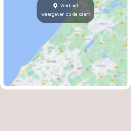
Vierboet
Hollands
Noordwijk
-
weergeven op de kaart
Duin
Scheveningen
-
Den
-
Haag
Rotterdam
-
Rockanje
Weer
Contact