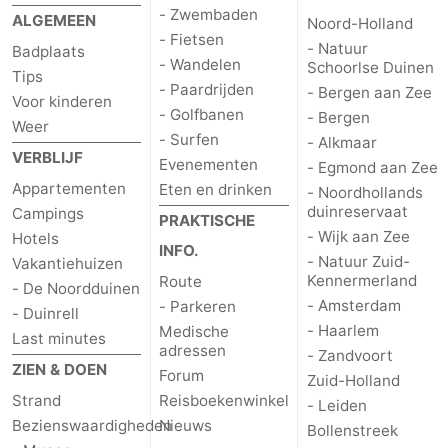
- Zwembaden
ALGEMEEN
Noord-Holland
Rondvaarten
-
- Fietsen
- Natuur
Badplaats
- Wandelen
Schoorlse Duinen
Speeltuinen
-
Tips
- Paardrijden
- Bergen aan Zee
Voor kinderen
- Golfbanen
Binnenspeeltuinen
-
- Bergen
Weer
- Surfen
- Alkmaar
VERBLIJF
Experiences
Wellness
Evenementen
- Egmond aan Zee
Appartementen
Eten en drinken
- Noordhollands
centra
Dorpen
duinreservaat
Campings
PRAKTISCHE
- Wijk aan Zee
Hotels
INFO.
&
Natuur
- Natuur Zuid-
Vakantiehuizen
Kennermerland
Route
- De Noordduinen
Steden
Sporten
- Amsterdam
- Parkeren
- Duinrell
- Haarlem
Medische
Last minutes
-
adressen
- Zandvoort
ZIEN & DOEN
Forum
Zuid-Holland
Zwembaden
-
Strand
Reisboekenwinkel
- Leiden
Bezienswaardigheden
Nieuws
Bollenstreek
Fietsen
-