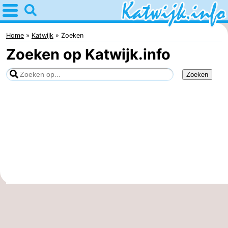
Home
Katwijk
Home
Katwijk
Zoeken
Zoeken op Katwijk.info
Tips
Voor
kinderen
Overnachten
Appartementen
Campings
Hotels
Vakantiehuizen
-