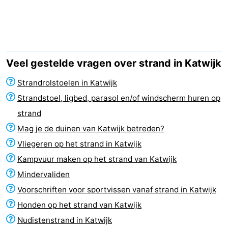
De
-
Noordduinen
Duinrell
Last
minutes
Strand
Veel gestelde vragen over strand in Katwijk
Zien
Strandrolstoelen in Katwijk
Strandstoel, ligbed, parasol en/of windscherm huren op
&
Bezienswaardigheden
strand
doen
-
Mag je de duinen van Katwijk betreden?
Vliegeren op het strand in Katwijk
Musea
-
Kampvuur maken op het strand van Katwijk
Monumenten
-
Mindervaliden
Voorschriften voor sportvissen vanaf strand in Katwijk
Uitkijkpunten
Attracties
Honden op het strand van Katwijk
-
Nudistenstrand in Katwijk