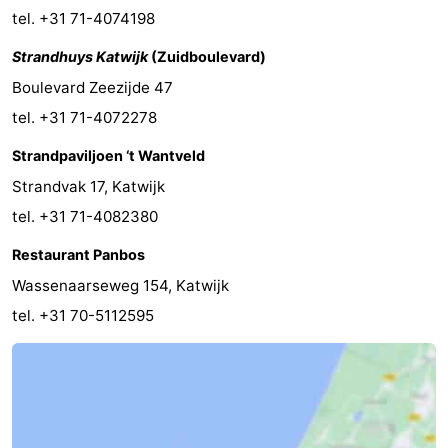
tel. +31 71-4074198
Nieuws
Strandhuys Katwijk
(Zuidboulevard)
Medische
Boulevard Zeezijde 47
tel. +31 71-4072278
adressen
Regio
Strandpaviljoen ‘t Wantveld
Noord-
Strandvak 17, Katwijk
Holland
-
tel. +31 71-4082380
Natuur
-
Restaurant Panbos
Wassenaarseweg 154, Katwijk
Schoorlse
Bergen
-
tel. +31 70-5112595
Duinen
aan
Bergen
-
Zee
Alkmaar
-
Egmond
-