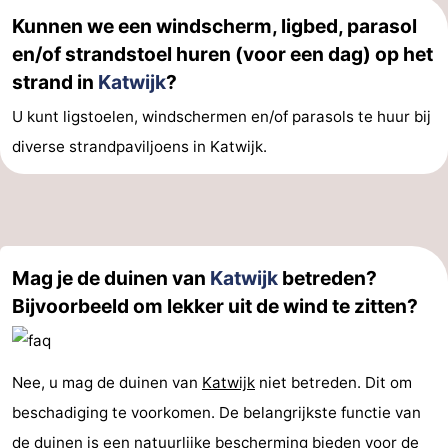
Kunnen we een windscherm, ligbed, parasol
Hollands
Noordwijk
-
en/of strandstoel huren (voor een dag) op het
Duin
Scheveningen
-
strand in
Katwijk
?
U kunt ligstoelen, windschermen en/of parasols te huur bij
Den
-
diverse strandpaviljoens in Katwijk.
Haag
Rotterdam
-
Rockanje
Weer
Contact
Mag je de duinen van
Katwijk
betreden?
Bijvoorbeeld om lekker uit de wind te zitten?
Nee, u mag de duinen van
Katwijk
niet betreden. Dit om
beschadiging te voorkomen. De belangrijkste functie van
de duinen is een natuurlijke bescherming bieden voor de