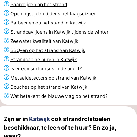
Paardrijden op het strand
Rondvaarten
-
Openingstijden tijdens het laagseizoen
Speeltuinen
-
Barbecuen op het stand in Katwijk
Strandpaviljoens in Katwijk tijdens de winter
Binnenspeeltuinen
-
Zeewater kwaliteit van Katwijk
Experiences
Wellness
BBQ-en op het strand van Katwijk
Strandcabine huren in Katwijk
centra
Dorpen
Is er een surfcursus in de buurt?
&
Natuur
Metaaldetectors op strand van Katwijk
Douches op het strand van Katwijk
Steden
Sporten
Wat betekent de blauwe vlag op het strand?
-
Zwembaden
-
Zijn er in
Katwijk
ook strandrolstoelen
beschikbaar, te leen of te huur? En zo ja,
Fietsen
-
waar?