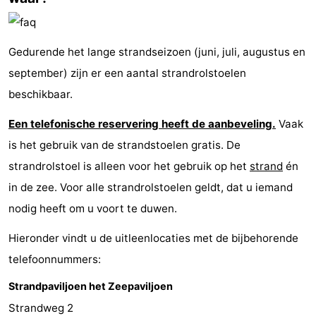
Wandelen
-
Paardrijden
-
Gedurende het lange strandseizoen (juni, juli, augustus en
september) zijn er een aantal strandrolstoelen
Golfbanen
-
beschikbaar.
Surfen
Eten
Een telefonische reservering heeft de aanbeveling.
Vaak
is het gebruik van de strandstoelen gratis. De
en
Evenementen
strandrolstoel is alleen voor het gebruik op het
strand
én
drinken
Praktisch
in de zee. Voor alle strandrolstoelen geldt, dat u iemand
nodig heeft om u voort te duwen.
Forum
Hieronder vindt u de uitleenlocaties met de bijbehorende
Route
telefoonnummers:
-
Strandpaviljoen het Zeepaviljoen
Parkeren
Reisboekenwinkel
Strandweg 2