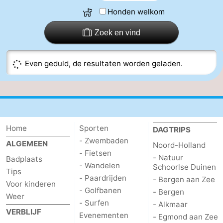
Honden welkom
De
-
Zoek en vind
Noordduinen
Duinrell
Last
minutes
Strand
Even geduld, de resultaten worden geladen.
Zien
&
Bezienswaardigheden
doen
-
Home
Sporten
DAGTRIPS
- Zwembaden
ALGEMEEN
Noord-Holland
Musea
-
- Fietsen
- Natuur
Badplaats
- Wandelen
Schoorlse Duinen
Monumenten
-
Tips
- Paardrijden
- Bergen aan Zee
Voor kinderen
- Golfbanen
Uitkijkpunten
Attracties
- Bergen
Weer
- Surfen
- Alkmaar
VERBLIJF
-
Evenementen
- Egmond aan Zee