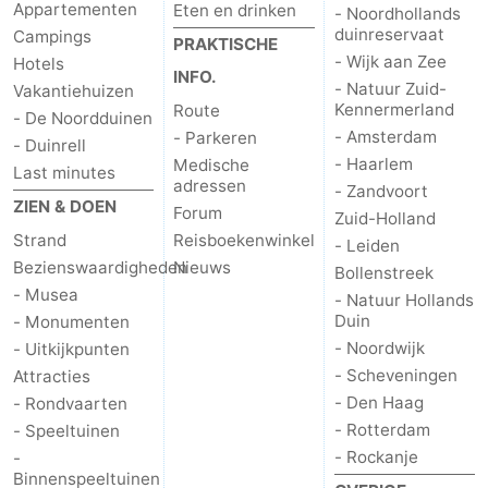
Appartementen
Eten en drinken
- Noordhollands
Rondvaarten
-
duinreservaat
Campings
PRAKTISCHE
- Wijk aan Zee
Hotels
INFO.
Speeltuinen
-
- Natuur Zuid-
Vakantiehuizen
Kennermerland
Route
- De Noordduinen
Binnenspeeltuinen
-
- Amsterdam
- Parkeren
- Duinrell
- Haarlem
Medische
Last minutes
Experiences
Wellness
adressen
- Zandvoort
ZIEN & DOEN
Forum
Zuid-Holland
centra
Dorpen
Strand
Reisboekenwinkel
- Leiden
Bezienswaardigheden
Nieuws
Bollenstreek
&
Natuur
- Musea
- Natuur Hollands
Duin
- Monumenten
Steden
Sporten
- Noordwijk
- Uitkijkpunten
-
- Scheveningen
Attracties
- Den Haag
- Rondvaarten
Zwembaden
-
- Rotterdam
- Speeltuinen
- Rockanje
-
Fietsen
-
Binnenspeeltuinen