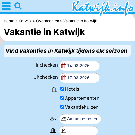
Home
Katwijk
Home
Katwijk
Overnachten
Vakantie in Katwijk
Vakantie in Katwijk
Tips
Voor
Vind vakanties in Katwijk tijdens elk seizoen
kinderen
Overnachten
Inchecken
Appartementen
Uitchecken
Campings
Hotels
Appartementen
Hotels
Vakantiehuizen
Vakantiehuizen
-