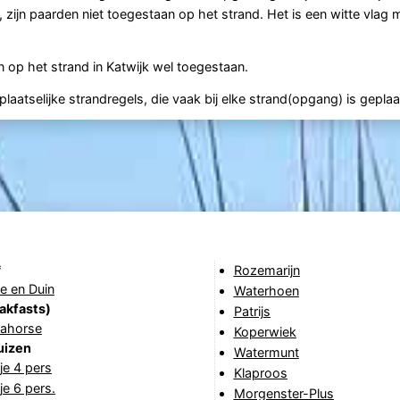
 zijn paarden niet toegestaan op het strand. Het is een witte vlag 
op het strand in Katwijk wel toegestaan.
aatselijke strandregels, die vaak bij elke strand(opgang) is geplaa
*
Rozemarijn
e en Duin
Waterhoen
akfasts)
Patrijs
eahorse
Koperwiek
uizen
Watermunt
je 4 pers
Klaproos
je 6 pers.
Morgenster-Plus