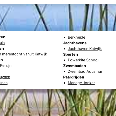
ten
Berkheide
uin
Jachthavens
en
Jachthaven Katwijk
 merentocht vanuit Katwijk
Sporten
en
Powerkite School
Persijn
Zwembaden
Zwembad Aquamar
uynen
Paardrijden
uinen
Manege Jonker