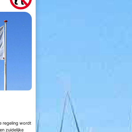
e regeling wordt
n zuidelijke