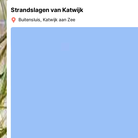
Strandslagen van Katwijk
Buitensluis, Katwijk aan Zee