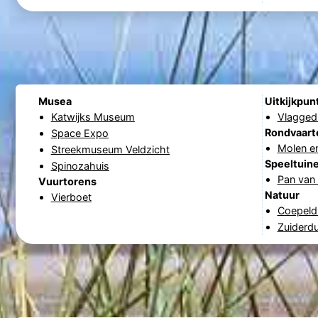
Musea
Uitkijkpun
Katwijks Museum
Vlagged
Rondvaart
Space Expo
Molen en
Streekmuseum Veldzicht
Speeltuin
Spinozahuis
Pan van 
Vuurtorens
Natuur
Vierboet
Coepeld
Zuiderd