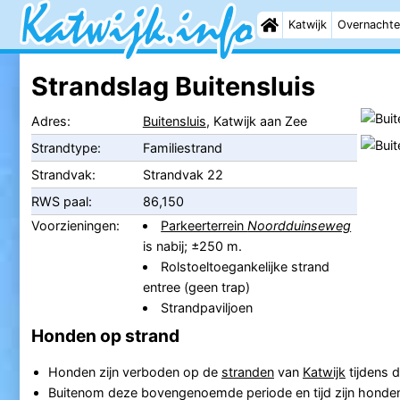
Katwijk
Overnachte
Strandslag Buitensluis
Adres:
Buitensluis
, Katwijk aan Zee
Strandtype:
Familiestrand
Strandvak:
Strandvak 22
RWS paal:
86,150
Voorzieningen:
Parkeerterrein
Noordduinseweg
is nabij; ±250 m.
Rolstoeltoegankelijke strand
entree (geen trap)
Strandpaviljoen
Honden op strand
Honden zijn verboden op de
stranden
van
Katwijk
tijdens d
Buitenom deze bovengenoemde periode en tijd zijn honden