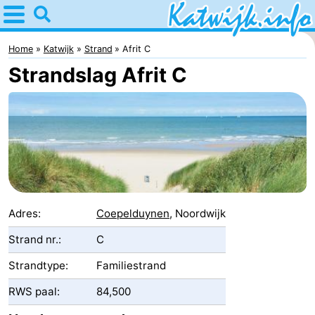
Home
Katwijk
Home
Katwijk
Strand
Afrit C
Strandslag Afrit C
Tips
Voor
kinderen
Overnachten
Appartementen
Campings
Adres:
Coepelduynen
, Noordwijk
Hotels
Strand nr.:
C
Strandtype:
Familiestrand
Vakantiehuizen
RWS paal:
84,500
-