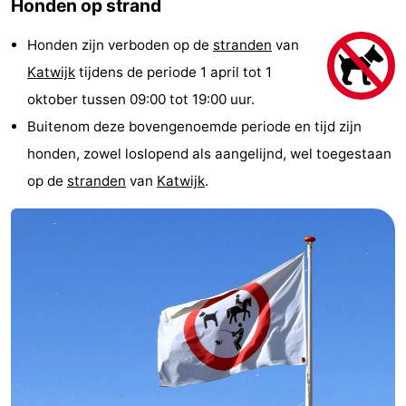
Honden op strand
De
-
Honden zijn verboden op de
stranden
van
Noordduinen
Duinrell
Last
Katwijk
tijdens de periode 1 april tot 1
oktober tussen 09:00 tot 19:00 uur.
minutes
Strand
Buitenom deze bovengenoemde periode en tijd zijn
Zien
honden, zowel loslopend als aangelijnd, wel toegestaan
op de
stranden
van
Katwijk
.
&
Bezienswaardigheden
doen
-
Musea
-
Monumenten
-
Uitkijkpunten
Attracties
-