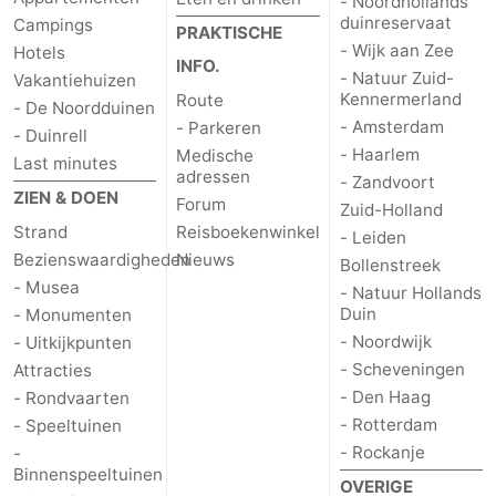
- Noordhollands
duinreservaat
Campings
PRAKTISCHE
- Wijk aan Zee
Hotels
INFO.
- Natuur Zuid-
Vakantiehuizen
Kennermerland
Route
- De Noordduinen
- Amsterdam
- Parkeren
- Duinrell
- Haarlem
Medische
Last minutes
adressen
- Zandvoort
ZIEN & DOEN
Forum
Zuid-Holland
Strand
Reisboekenwinkel
- Leiden
Bezienswaardigheden
Nieuws
Bollenstreek
- Musea
- Natuur Hollands
Duin
- Monumenten
- Noordwijk
- Uitkijkpunten
- Scheveningen
Attracties
- Den Haag
- Rondvaarten
- Rotterdam
- Speeltuinen
- Rockanje
-
Binnenspeeltuinen
OVERIGE