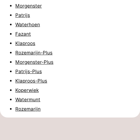
Morgenster
aan
Noordhollands
-
Patrijs
Zee
duinreservaat
Wijk
-
Waterhoen
Fazant
aan
Natuur
-
Klaproos
Zee
Zuid-
Amsterdam
-
Rozemarijn-Plus
Morgenster-Plus
Kennermerland
Haarlem
-
Patrijs-Plus
Zandvoort
Zuid-
Klaproos-Plus
Koperwiek
Holland
-
Watermunt
Leiden
Bollenstreek
Rozemarijn
-
Natuur
-