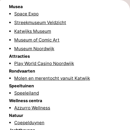
Musea
Hollands
Noordwijk
-
Space Expo
Streekmuseum Veldzicht
Duin
Scheveningen
-
Katwijks Museum
Den
-
Museum of Comic Art
Museum Noordwijk
Haag
Rotterdam
-
Attracties
Rockanje
Weer
Play World Casino Noordwijk
Rondvaarten
Contact
Molen en merentocht vanuit Katwijk
Speeltuinen
Speeleiland
Wellness centra
Azzurro Wellness
Natuur
Coepelduynen