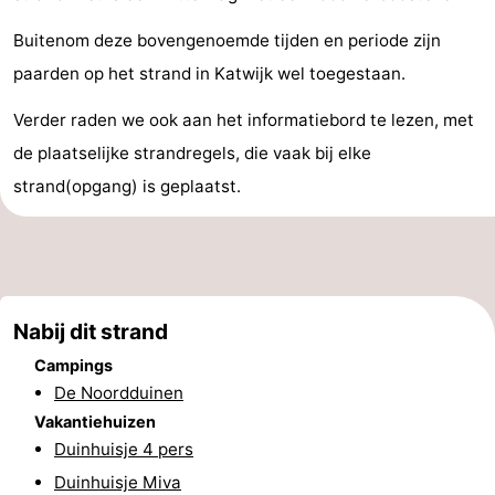
Nieuws
Buitenom deze bovengenoemde tijden en periode zijn
paarden op het strand in Katwijk wel toegestaan.
Medische
Verder raden we ook aan het informatiebord te lezen, met
adressen
Regio
de plaatselijke strandregels, die vaak bij elke
Noord-
strand(opgang) is geplaatst.
Holland
-
Natuur
-
Nabij dit strand
Schoorlse
Bergen
-
Campings
Duinen
aan
Bergen
-
De Noordduinen
Vakantiehuizen
Zee
Alkmaar
-
Duinhuisje 4 pers
Egmond
-
Duinhuisje Miva