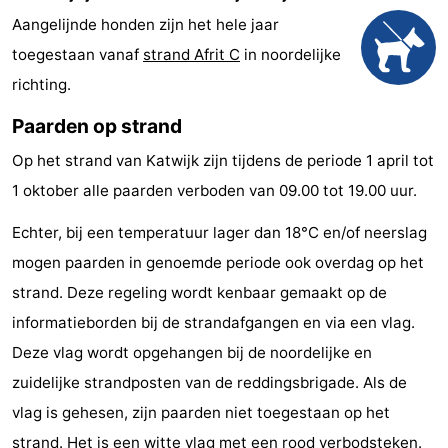
Aangelijnde honden zijn het hele jaar
Wandelen
-
toegestaan vanaf
strand Afrit C
in noordelijke
Paardrijden
-
richting.
Golfbanen
-
Paarden op strand
Op het strand van Katwijk zijn tijdens de periode 1 april tot
Surfen
Eten
1 oktober alle paarden verboden van 09.00 tot 19.00 uur.
en
Evenementen
Echter, bij een temperatuur lager dan 18°C en/of neerslag
drinken
Praktisch
mogen paarden in genoemde periode ook overdag op het
strand. Deze regeling wordt kenbaar gemaakt op de
Forum
informatieborden bij de strandafgangen en via een vlag.
Route
Deze vlag wordt opgehangen bij de noordelijke en
zuidelijke strandposten van de reddingsbrigade. Als de
-
vlag is gehesen, zijn paarden niet toegestaan op het
Parkeren
Reisboekenwinkel
strand. Het is een witte vlag met een rood verbodsteken.