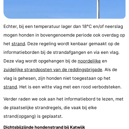
Rondvaarten
-
Speeltuinen
-
Echter, bij een temperatuur lager dan 18°C en/of neerslag
Binnenspeeltuinen
-
mogen honden in bovengenoemde periode ook overdag op
het
strand
. Deze regeling wordt kenbaar gemaakt op de
Experiences
Wellness
informatieborden bij de strandafgangen en via een vlag.
centra
Dorpen
Deze vlag wordt opgehangen bij de
noordelijke
en
zuidelijke strandposten van de reddingsbrigade
. Als de
&
Natuur
vlag is gehesen, zijn honden niet toegestaan op het
Steden
Sporten
strand
. Het is een witte vlag met een rood verbodsteken.
-
Verder raden we ook aan het informatiebord te lezen, met
de plaatselijke strandregels, die vaak bij elke
Zwembaden
-
strand(opgang) is geplaatst.
Fietsen
-
Dichtsbijzijnde hondenstrand bij Katwijk