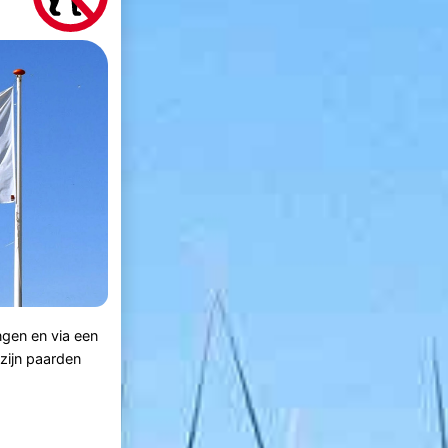
gen en via een
zijn paarden