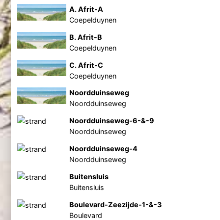
A. Afrit-A
Coepelduynen
B. Afrit-B
Coepelduynen
C. Afrit-C
Coepelduynen
Noordduinseweg
Noordduinseweg
Noordduinseweg-6-&-9
Noordduinseweg
Noordduinseweg-4
Noordduinseweg
Buitensluis
Buitensluis
Boulevard-Zeezijde-1-&-3
Boulevard