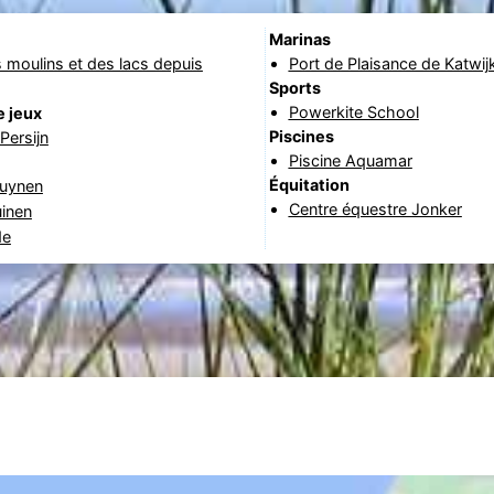
Marinas
 moulins et des lacs depuis
Port de Plaisance de Katwij
Sports
Powerkite School
e jeux
Piscines
Persijn
Piscine Aquamar
Équitation
uynen
Centre équestre Jonker
uinen
de