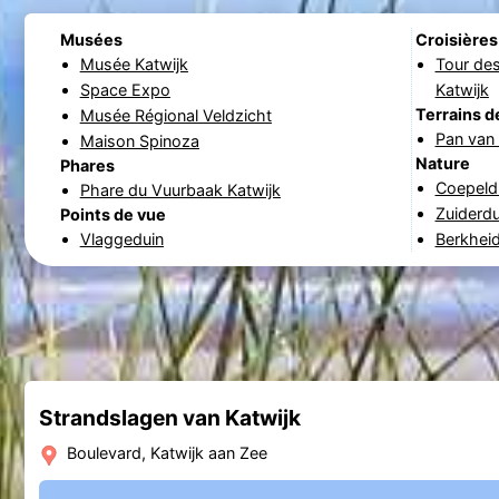
Musées
Croisières
Musée Katwijk
Tour des
Space Expo
Katwijk
Terrains d
Musée Régional Veldzicht
Pan van 
Maison Spinoza
Nature
Phares
Coepeld
Phare du Vuurbaak Katwijk
Zuiderd
Points de vue
Vlaggeduin
Berkhei
Strandslagen van Katwijk
Boulevard, Katwijk aan Zee