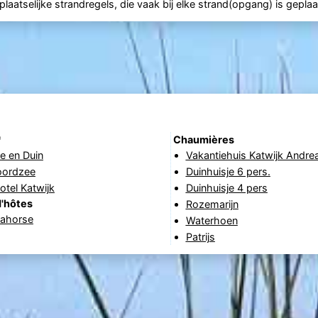
aatselijke strandregels, die vaak bij elke strand(opgang) is geplaa
*
Chaumières
e en Duin
Vakantiehuis Katwijk Andre
oordzee
Duinhuisje 6 pers.
tel Katwijk
Duinhuisje 4 pers
'hôtes
Rozemarijn
eahorse
Waterhoen
Patrijs