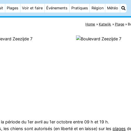
it
Plages
Voir et faire
Événements
Pratiques
Région
Météo
Home
Katwijk
Plage
B
a période du 1er avril au 1er octobre entre 09 h et 19 h.
es chiens sont autorisés (en liberté et en laisse) sur les
plages
d