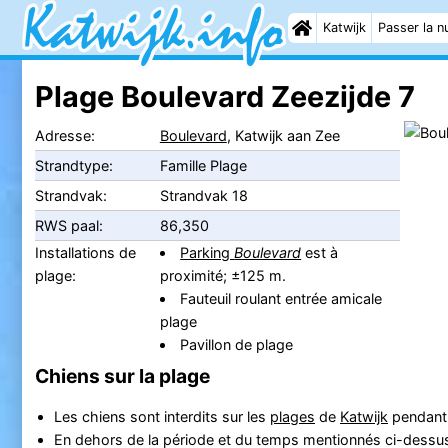
Katwijk
Passer la nu
Plage Boulevard Zeezijde 7
Adresse:
Boulevard
, Katwijk aan Zee
Strandtype:
Famille Plage
Strandvak:
Strandvak 18
RWS paal:
86,350
Installations de
Parking
Boulevard
est à
plage:
proximité; ±125 m.
Fauteuil roulant entrée amicale
plage
Pavillon de plage
Chiens sur la plage
Les chiens sont interdits sur les
plages
de
Katwijk
pendant l
En dehors de la période et du temps mentionnés ci-dessus, l