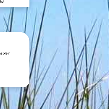
tst.
asplein