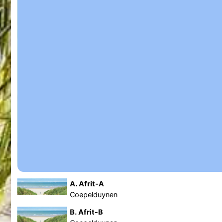
A. Afrit-A
Coepelduynen
B. Afrit-B