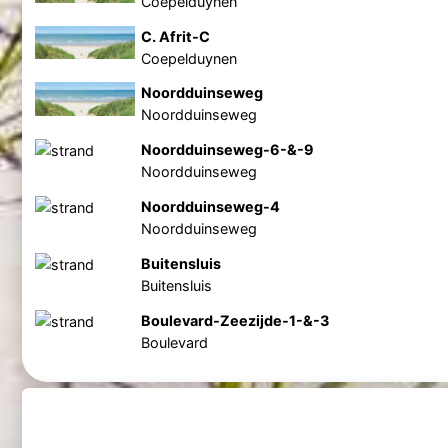
Coepelduynen
C. Afrit-C
Coepelduynen
Noordduinseweg
Noordduinseweg
Noordduinseweg-6-&-9
Noordduinseweg
Noordduinseweg-4
Noordduinseweg
Buitensluis
Buitensluis
Boulevard-Zeezijde-1-&-3
Boulevard