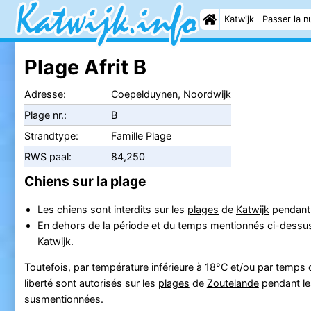
Katwijk
Passer la nu
Plage Afrit B
Adresse:
Coepelduynen
, Noordwijk
Plage nr.:
B
Strandtype:
Famille Plage
RWS paal:
84,250
Chiens sur la plage
Les chiens sont interdits sur les
plages
de
Katwijk
pendant l
En dehors de la période et du temps mentionnés ci-dessus, l
Katwijk
.
Toutefois, par température inférieure à 18°C et/ou par temps d
liberté sont autorisés sur les
plages
de
Zoutelande
pendant le
susmentionnées.