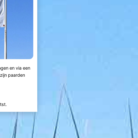
gen en via een
zijn paarden
tst.