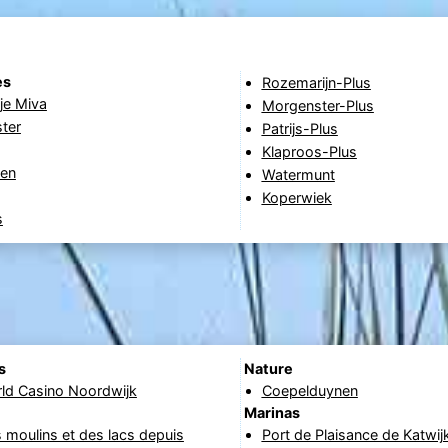
es
Rozemarijn-Plus
je Miva
Morgenster-Plus
ter
Patrijs-Plus
Klaproos-Plus
en
Watermunt
Koperwiek
s
s
Nature
rld Casino Noordwijk
Coepelduynen
Marinas
 moulins et des lacs depuis
Port de Plaisance de Katwij