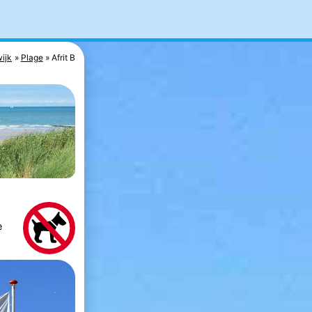
ijk
Plage
Afrit B
e