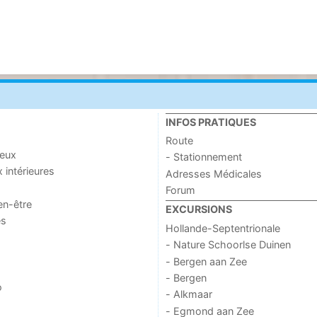
INFOS PRATIQUES
Route
jeux
- Stationnement
x intérieures
Adresses Médicales
Forum
en-être
EXCURSIONS
es
Hollande-Septentrionale
- Nature Schoorlse Duinen
- Bergen aan Zee
- Bergen
o
- Alkmaar
- Egmond aan Zee