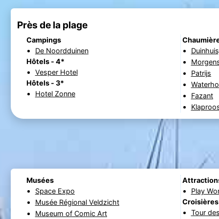
Près de la plage
Campings
Chaumièr
De Noordduinen
Duinhuis
Hôtels - 4*
Morgens
Vesper Hotel
Patrijs
Hôtels - 3*
Waterho
Hotel Zonne
Fazant
Klaproo
Musées
Attraction
Space Expo
Play Wo
Croisières
Musée Régional Veldzicht
Tour des
Museum of Comic Art