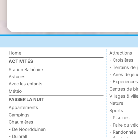
Home
Attractions
- Croisières
ACTIVITÉS
- Terrains de 
Station Balnéaire
- Aires de jeu
Astuces
- Experiences
Avec les enfants
Centres de bi
Météo
Villages & vill
PASSER LA NUIT
Nature
Appartements
Sports
Campings
- Piscines
Chaumières
- Faire du vél
- De Noordduinen
- Randonnée
- Duinrell