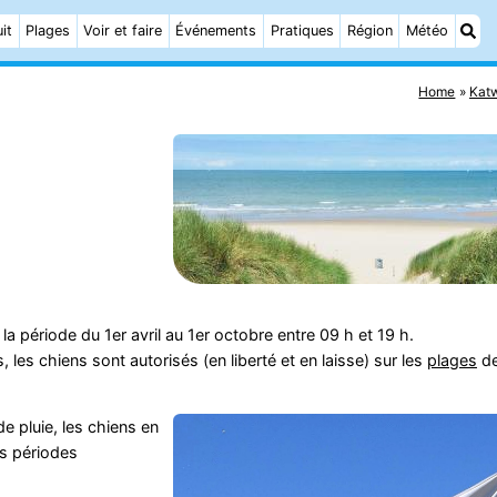
it
Plages
Voir et faire
Événements
Pratiques
Région
Météo
Home
Katw
a période du 1er avril au 1er octobre entre 09 h et 19 h.
es chiens sont autorisés (en liberté et en laisse) sur les
plages
d
e pluie, les chiens en
s périodes