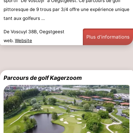
sportif "De Voscuyl" à Oegstgeest. Ce parcours de golf
du
Randonnée
-
pittoresque de 9 trous par 3/4 offre une expérience unique
tant aux golfeurs ...
vélo
Équitation
-
De Voscuyl 38B, Oegstgeest
Terrains
-
Plus d'informations
web.
Website
de
Surfen
-
golf
Peche
-
Sportive
Equitation
Boire
Parcours de golf Kagerzoom
et
Événements
manger
Pratiques
Forum
Route