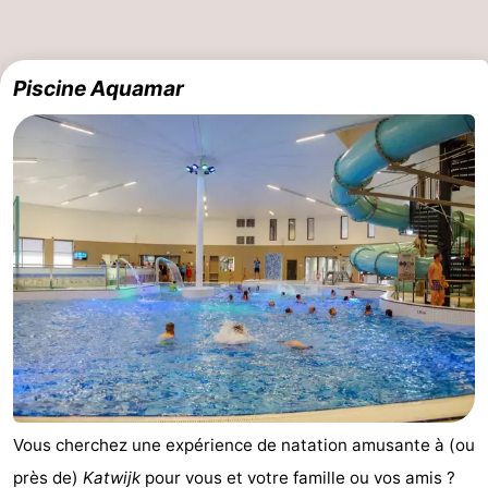
Hollands
Noordwijk
-
Piscine Aquamar
Duin
Scheveningen
-
La
-
Haye
Rotterdam
-
Rockanje
Météo
Contact
Vous cherchez une expérience de natation amusante à (ou
près de)
Katwijk
pour vous et votre famille ou vos amis ?