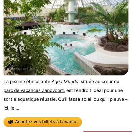
Noordduinen
Duinrell
Hôtels
Last
minutes
Plages
Voir
et
Lieux
faire
d'intérêt
-
La piscine étincelante
Aqua Mundo
, située au cœur du
Musées
-
parc de vacances Zandvoort
, est l’endroit idéal pour une
sortie aquatique réussie. Qu’il fasse soleil ou qu’il pleuve –
Monuments
-
ici, le ...
Points
Attractions
Achetez vos billets à l'avance
de
-