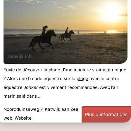
aan
Noordhollands
-
Zee
duinreservaat
Wijk
-
aan
Nature
-
Zee
Zuid-
Amsterdam
-
Kennermerland
Haarlem
-
Envie de découvrir
la plage
d’une manière vraiment unique
Zandvoort
Hollande-
? Alors une balade équestre sur la
plage
avec le centre
équestre
Jonker
est vivement recommandée. Avec l’air
Méridionale
-
marin salé dans ...
Leiden
Bollenstreek
Noordduinseweg 7, Katwijk aan Zee
Plus d'informations
-
web.
Website
Nature
-