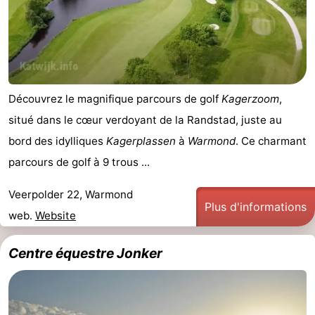
-
Stationnement
Adresses
Médicales
Région
Découvrez le magnifique parcours de golf
Kagerzoom
,
Hollande-
situé dans le cœur verdoyant de la Randstad, juste au
bord des idylliques
Kagerplassen
à
Warmond
. Ce charmant
Septentrionale
-
parcours de golf à 9 trous ...
Nature
-
Veerpolder 22, Warmond
Plus d'informations
Schoorlse
Bergen
-
web.
Website
Duinen
aan
Bergen
-
Centre équestre Jonker
Zee
Alkmaar
-
Egmond
-