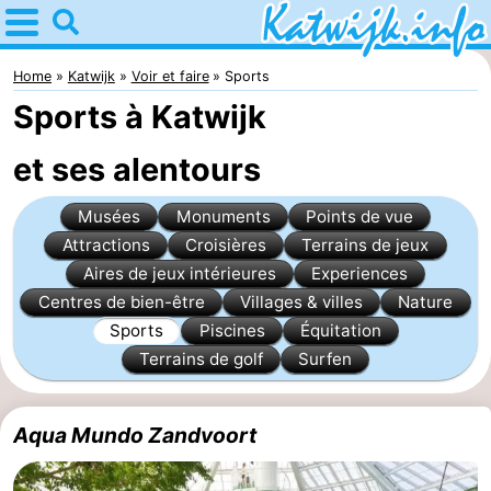
Home
Katwijk
Home
Katwijk
Voir et faire
Sports
Sports à Katwijk
Astuces
et ses alentours
Avec
Musées
Monuments
Points de vue
les
Passer
Attractions
Croisières
Terrains de jeux
enfants
la
Appartements
Aires de jeux intérieures
Experiences
Centres de bien-être
Villages & villes
Nature
nuit
Campings
Sports
Piscines
Équitation
Terrains de golf
Surfen
Chaumières
-
Aqua Mundo Zandvoort
De
-