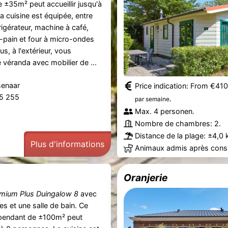
 ±35m² peut accueillir jusqu'à
a cuisine est équipée, entre
frigérateur, machine à café,
lle-pain et four à micro-ondes
s, à l'extérieur, vous
 véranda avec mobilier de ...
senaar
Price indication: From €41
55 255
.
par semaine
Max. 4 personen.
Nombre de chambres: 2.
Distance de la plage: ±4,0 
Plus d'informations
Animaux admis après consu
Oranjerie
mium Plus Duingalow 8
avec
s et une salle de bain. Ce
pendant de ±100m² peut