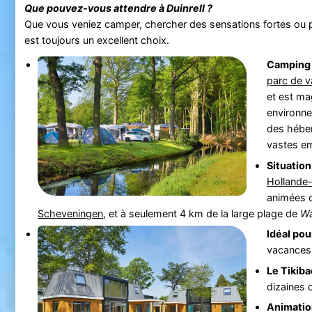
Que pouvez-vous attendre à
Duinrell
?
Que vous veniez camper, chercher des sensations fortes ou pro
est toujours un excellent choix.
Camping f
parc de v
et est ma
environn
des hébe
vastes e
Situation
Hollande-
animées
Scheveningen
, et à seulement 4 km de la large plage de
Wa
Idéal pour
vacances 
Le Tikiba
dizaines d
Animation