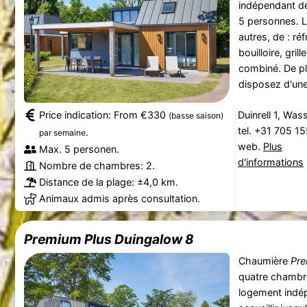
indépendant de
5 personnes. L
autres, de : ré
bouilloire, gri
combiné. De plu
disposez d'une
Price indication: From €330
Duinrell 1, Was
(basse saison)
tel. +31 705 1
.
par semaine
web.
Plus
Max. 5 personen.
d'informations
Nombre de chambres: 2.
Distance de la plage: ±4,0 km.
Animaux admis après consultation.
Premium Plus Duingalow 8
Chaumière
Pre
quatre chambre
logement indé