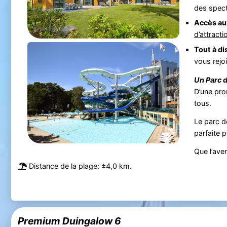
des specta
Accès aux
d’attracti
Tout à di
vous rejo
Un Parc 
D’une pr
tous.
Le parc 
parfaite p
Que l’av
Distance de la plage: ±4,0 km.
Premium Duingalow 6