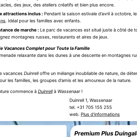
cles, des jeux, des ateliers créatifs et bien plus encore.
 attractions inclus :
Pendant la saison estivale d’avril à octobre, 
ons
. Idéal pour les familles avec enfants.
stance de marche :
Le parc de vacances est situé juste à côté de to
ignez montagnes russes, restaurants et aires de jeux.
de Vacances Complet pour Toute la Famille
omenade relaxante dans les dunes à une descente en montagnes r
de vacances
Duinrell
offre un mélange inoubliable de nature, de déten
our les familles, les groupes d’amis et les amoureux de la nature.
enture commence à
Duinrell
à
Wassenaar
!
Duinrell 1, Wassenaar
tel. +31 705 155 255
web.
Plus d'informations
Premium Plus Duinga