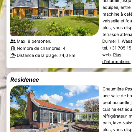
accueillir jusq
équipée, entre a
machine à café, 
vaisselle et f
plus, vous disp
terrasse attenan
Max. 8 personen.
Duinrell 1, Was
tel. +31 705 1
Nombre de chambres: 4.
web.
Plus
Distance de la plage: ±4,0 km.
d'informations
Residence
Chaumière
Res
une salle de b
peut accueillir
cuisine est équ
réfrigérateur, m
pain, lave-vais
plus, vous disp