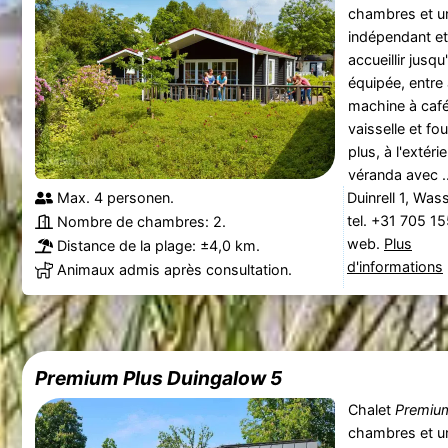
chambres et un
indépendant et
accueillir jusq
équipée, entre a
machine à café, 
vaisselle et f
plus, à l'extér
véranda avec ..
Max. 4 personen.
Duinrell 1, Was
tel. +31 705 1
Nombre de chambres: 2.
web.
Plus
Distance de la plage: ±4,0 km.
d'informations
Animaux admis après consultation.
Premium Plus Duingalow 5
Chalet
Premium
chambres et un