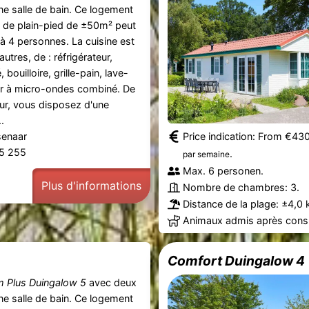
e salle de bain. Ce logement
 de plain-pied de ±50m² peut
u'à 4 personnes. La cuisine est
utres, de : réfrigérateur,
bouilloire, grille-pain, lave-
our à micro-ondes combiné. De
ieur, vous disposez d'une
.
senaar
Price indication: From €43
55 255
.
par semaine
Max. 6 personen.
Plus d'informations
Nombre de chambres: 3.
Distance de la plage: ±4,0 
Animaux admis après consu
Comfort Duingalow 4
 Plus Duingalow 5
avec deux
e salle de bain. Ce logement