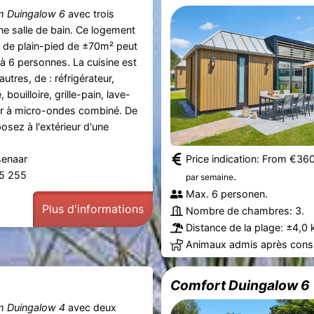
m Duingalow 6
avec trois
e salle de bain. Ce logement
 de plain-pied de ±70m² peut
u'à 6 personnes. La cuisine est
utres, de : réfrigérateur,
bouilloire, grille-pain, lave-
our à micro-ondes combiné. De
osez à l'extérieur d'une
senaar
Price indication: From €36
55 255
.
par semaine
Max. 6 personen.
Plus d'informations
Nombre de chambres: 3.
Distance de la plage: ±4,0 
Animaux admis après consu
Comfort Duingalow 6
m Duingalow 4
avec deux