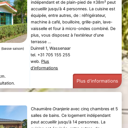
indépendant et de plain-pied de ±38m² peut
accueillir jusqu'à 4 personnes. La cuisine est
équipée, entre autres, de : réfrigérateur,
machine à café, bouilloire, grille-pain, lave-
vaisselle et four à micro-ondes combiné. De
plus, vous disposez à l'extérieur d'une
terrasse ...
0
Duinrell 1, Wassenaar
(basse saison)
tel. +31 705 155 255
web.
Plus
d'informations
km.
Plus d'informations
ltation.
Chaumière
Oranjerie
avec cinq chambres et 5
salles de bains. Ce logement indépendant
peut accueillir jusqu'à 14 personnes. La