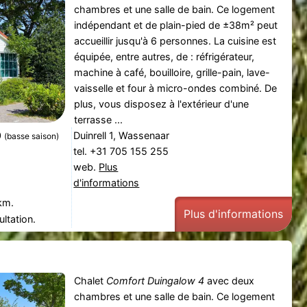
chambres et une salle de bain. Ce logement
indépendant et de plain-pied de ±38m² peut
accueillir jusqu'à 6 personnes. La cuisine est
équipée, entre autres, de : réfrigérateur,
machine à café, bouilloire, grille-pain, lave-
vaisselle et four à micro-ondes combiné. De
plus, vous disposez à l'extérieur d'une
terrasse ...
0
Duinrell 1, Wassenaar
(basse saison)
tel. +31 705 155 255
web.
Plus
d'informations
km.
Plus d'informations
ltation.
Chalet
Comfort Duingalow 4
avec deux
chambres et une salle de bain. Ce logement