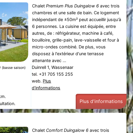
Chalet
Premium Plus Duingalow 6
avec trois
chambres et une salle de bain. Ce logement
indépendant de ±50m² peut accueillir jusqu'à
6 personnes. La cuisine est équipée, entre
autres, de : réfrigérateur, machine à café,
bouilloire, grille-pain, lave-vaisselle et four à
micro-ondes combiné. De plus, vous
disposez à l'extérieur d'une terrasse
attenante avec ...
0
Duinrell 1, Wassenaar
(basse saison)
tel. +31 705 155 255
web.
Plus
d'informations
km.
Plus d'informations
ltation.
Chalet
Comfort Duingalow 6
avec trois