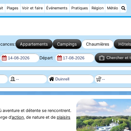
it
Plages
Voir et faire
Événements
Pratiques
Région
Météo
cances:
Appartements
Campings
Chaumières
Hôtel
Départ
Chercher et 
où aventure et détente se rencontrent.
rge d’
action
, de nature et de
plaisirs