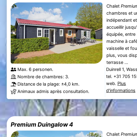
Chalet
Premiu
chambres et un
indépendant et
accueillir jusq
équipée, entre a
machine à café, 
vaisselle et f
plus, vous disp
terrasse ...
Max. 6 personen.
Duinrell 1, Was
tel. +31 705 1
Nombre de chambres: 3.
web.
Plus
Distance de la plage: ±4,0 km.
d'informations
Animaux admis après consultation.
Premium Duingalow 4
Chalet
Premiu