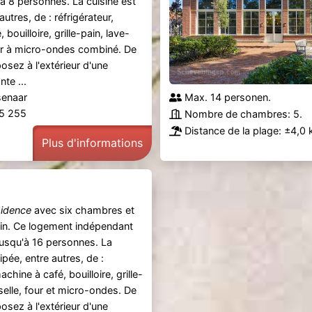
u'à 8 personnes. La cuisine est
utres, de : réfrigérateur,
bouilloire, grille-pain, lave-
our à micro-ondes combiné. De
osez à l'extérieur d'une
te ...
senaar
Max. 14 personen.
55 255
Nombre de chambres: 5.
Distance de la plage: ±4,0 
Plus d'informations
idence
avec six chambres et
ain. Ce logement indépendant
 jusqu'à 16 personnes. La
ipée, entre autres, de :
achine à café, bouilloire, grille-
selle, four et micro-ondes. De
osez à l'extérieur d'une