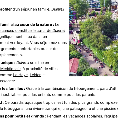
fiter d’un séjour en famille,
Duinrell
amilial au cœur de la nature :
Le
acances constitue le cœur de
Duinrell
gnifiquement situé dans un
ement verdoyant. Vous séjournez dans
rgements confortables ou sur de
mplacements.
 unique :
Duinrell
se situe en
Méridionale
, à proximité de villes
 comme
La Haye
,
Leiden
et
ssenaar
.
 les familles :
Grâce à la combinaison de
hébergement
,
parc d’att
inoubliables pour les enfants comme pour les parents.
d :
Ce
paradis aquatique tropical
est l’un des plus grands complex
e toboggans, une rivière tranquille, une pataugeoire et une piscine 
s pour petits et grands :
Pendant les vacances scolaires, l’équip