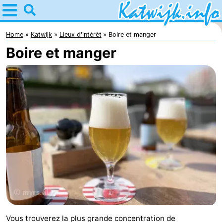
Home
Katwijk
Home
Katwijk
Lieux d'intérêt
Boire et manger
Boire et manger
Astuces
Avec
les
Passer
enfants
la
Appartements
nuit
Campings
Chaumières
-
De
-
Vous trouverez la plus grande concentration de