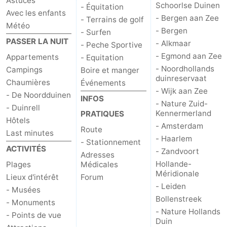
Astuces
Schoorlse Duinen
- Équitation
Avec les enfants
- Bergen aan Zee
- Terrains de golf
Météo
- Bergen
- Surfen
PASSER LA NUIT
- Alkmaar
- Peche Sportive
- Egmond aan Zee
Appartements
- Equitation
- Noordhollands
Campings
Boire et manger
duinreservaat
Chaumières
Événements
- Wijk aan Zee
- De Noordduinen
INFOS
- Nature Zuid-
- Duinrell
Kennermerland
PRATIQUES
Hôtels
- Amsterdam
Route
Last minutes
- Haarlem
- Stationnement
ACTIVITÉS
- Zandvoort
Adresses
Hollande-
Plages
Médicales
Méridionale
Lieux d'intérêt
Forum
- Leiden
- Musées
Bollenstreek
- Monuments
- Nature Hollands
- Points de vue
Duin