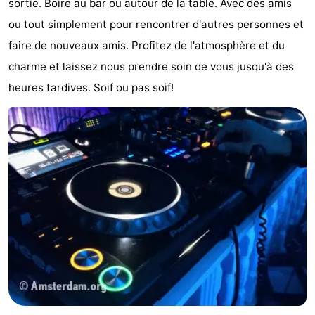
sortie. Boire au bar ou autour de la table. Avec des amis
Hollands
Noordwijk
-
ou tout simplement pour rencontrer d'autres personnes et
faire de nouveaux amis. Profitez de l'atmosphère et du
Duin
Scheveningen
-
charme et laissez nous prendre soin de vous jusqu'à des
La
-
heures tardives. Soif ou pas soif!
Haye
Rotterdam
-
Rockanje
Météo
Contact