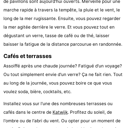
de pavillons sont aujourd'hui ouverts. Merveille pour une
aan
Noordhollands
-
marche rapide à travers la tempête, la pluie et le vent, le
long de la mer rugissante. Ensuite, vous pouvez regarder
Zee
duinreservaat
Wijk
-
la mer agitée derrière le verre. Et vous pouvez tout en
aan
Nature
-
dégustant un verre, tasse de café ou de thé, laisser
baisser la fatigue de la distance parcourue en randonnée.
Zee
Zuid-
Amsterdam
-
Cafés et terrasses
Kennermerland
Haarlem
-
Assoiffé après une chaude journée? Fatigué d'un voyage?
Zandvoort
Hollande-
Ou tout simplement envie d'un verre? Ça ne fait rien. Tout
au long de la journée, vous pouvez boire ce que vous
Méridionale
-
voulez soda, bière, cocktails, etc.
Leiden
Bollenstreek
Installez vous sur l'une des nombreuses terrasses ou
-
cafés dans le centre de
Katwijk
. Profitez du soleil, de
l'ombre ou de l'abri du vent. Ou opter pour un moment de
Nature
-