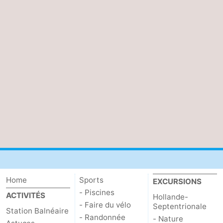
Home
Sports
EXCURSIONS
- Piscines
ACTIVITÉS
Hollande-
- Faire du vélo
Septentrionale
Station Balnéaire
- Randonnée
- Nature