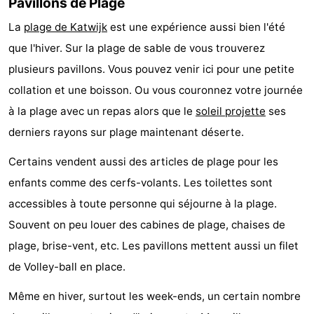
Pavillons de Plage
-
La
plage de Katwijk
est une expérience aussi bien l'été
que l'hiver. Sur la plage de sable de vous trouverez
Stationnement
Adresses
plusieurs pavillons. Vous pouvez venir ici pour une petite
Médicales
Région
collation et une boisson. Ou vous couronnez votre journée
à la plage avec un repas alors que le
soleil projette
ses
Hollande-
derniers rayons sur plage maintenant déserte.
Septentrionale
-
Certains vendent aussi des articles de plage pour les
Nature
-
enfants comme des cerfs-volants. Les toilettes sont
accessibles à toute personne qui séjourne à la plage.
Schoorlse
Bergen
-
Souvent on peu louer des cabines de plage, chaises de
Duinen
aan
Bergen
-
plage, brise-vent, etc. Les pavillons mettent aussi un filet
de Volley-ball en place.
Zee
Alkmaar
-
Même en hiver, surtout les week-ends, un certain nombre
Egmond
-