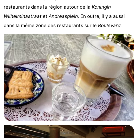
restaurants dans la région autour de la
Koningin
Noordduinen
Duinrell
Hôtels
Wilhelminastraat
et
Andreasplein
. En outre, il y a aussi
Last
dans la même zone des restaurants sur le
Boulevard
.
minutes
Plages
Voir
et
Lieux
faire
d'intérêt
-
Musées
-
Monuments
-
Points
Attractions
de
-