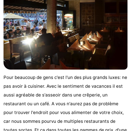
vue
Croisières
-
Terrains
-
de
Aires
-
jeux
de
Experiences
Centres
jeux
de
Villages
intérieures
bien-
&
Nature
Pour beaucoup de gens c'est l'un des plus grands luxes: ne
pas avoir à cuisiner. Avec le sentiment de vacances il est
être
villes
Sports
aussi agréable de s'asseoir dans une crêperie, un
-
restaurant ou un café. A vous n'aurez pas de problème
pour trouver l'endroit pour vous alimenter de votre choix,
Piscines
-
car nous sommes pourvu de multiples restaurants de
Faire
-
toutes sortes. Et ça dans toutes les gammes de prix, d'une