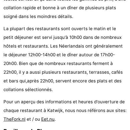
collation rapide et bonne à un dîner de plusieurs plats
du
Randonnée
-
soigné dans les moindres détails.
vélo
Équitation
-
La plupart des restaurants sont ouverts le matin et le
Terrains
-
petit déjeuner est servi jusqu'à 10h00 dans de nombreux
hôtels et restaurants. Les Néerlandais ont généralement
de
Surfen
-
le déjeuner 12h00-14h00 et le dîner autour de 17h00-
golf
Peche
-
20h00. Bien que de nombreux restaurants ferment à
22h00, il y a aussi plusieurs restaurants, terrasses, cafés
Sportive
Equitation
Boire
et bars qui,après 22h00, servent encore des plats et des
et
Événements
collations sélectionnés.
manger
Pratiques
Pour un aperçu des informations et heures d'ouverture de
chaque restaurant à Katwijk, nous nous référons aux sites:
Forum
TheFork.nl
et / ou
Eet.nu
.
Route