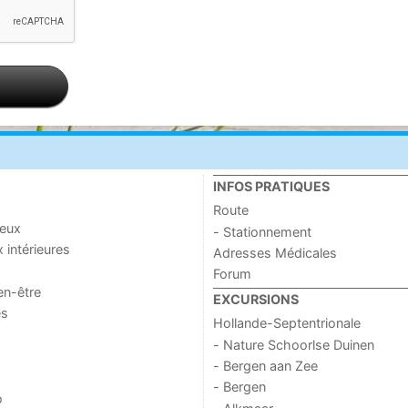
INFOS PRATIQUES
Route
jeux
- Stationnement
x intérieures
Adresses Médicales
Forum
en-être
EXCURSIONS
es
Hollande-Septentrionale
- Nature Schoorlse Duinen
- Bergen aan Zee
- Bergen
o