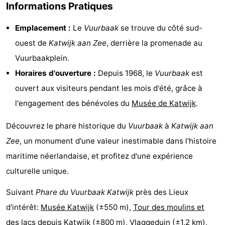
Informations Pratiques
-
Emplacement :
Le
Vuurbaak
se trouve du côté sud-
Stationnement
Adresses
ouest de
Katwijk aan Zee
, derrière la promenade au
Vuurbaakplein.
Médicales
Région
Horaires d'ouverture :
Depuis 1968, le
Vuurbaak
est
Hollande-
ouvert aux visiteurs pendant les mois d'été, grâce à
l'engagement des bénévoles du
Musée de Katwijk
.
Septentrionale
-
Découvrez le phare historique du
Vuurbaak
à
Katwijk aan
Nature
-
Zee
, un monument d'une valeur inestimable dans l'histoire
Schoorlse
Bergen
-
maritime néerlandaise, et profitez d'une expérience
culturelle unique.
Duinen
aan
Bergen
-
Suivant
Phare du Vuurbaak Katwijk
près des Lieux
Zee
Alkmaar
-
d'intérêt:
Musée Katwijk
(±550 m),
Tour des moulins et
Egmond
-
des lacs depuis Katwijk
(±800 m),
Vlaggeduin
(±1,2 km),