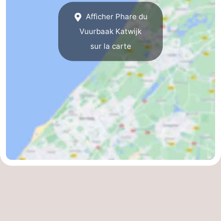
Afficher Phare du
Hollands
Noordwijk
-
Vuurbaak Katwijk
Duin
Scheveningen
-
sur la carte
La
-
Haye
Rotterdam
-
Rockanje
Météo
Contact