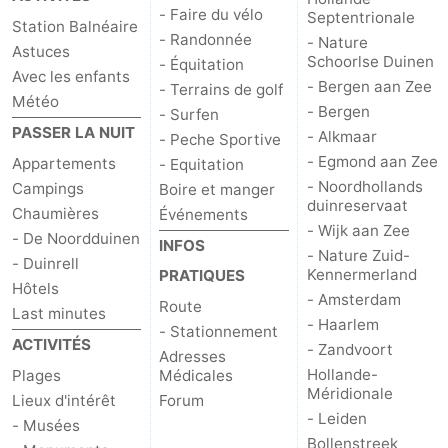
- Faire du vélo
Septentrionale
Station Balnéaire
- Randonnée
- Nature
Astuces
Schoorlse Duinen
- Équitation
Avec les enfants
- Bergen aan Zee
- Terrains de golf
Météo
- Bergen
- Surfen
PASSER LA NUIT
- Alkmaar
- Peche Sportive
- Egmond aan Zee
Appartements
- Equitation
- Noordhollands
Campings
Boire et manger
duinreservaat
Chaumières
Événements
- Wijk aan Zee
- De Noordduinen
INFOS
- Nature Zuid-
- Duinrell
Kennermerland
PRATIQUES
Hôtels
- Amsterdam
Route
Last minutes
- Haarlem
- Stationnement
ACTIVITÉS
- Zandvoort
Adresses
Hollande-
Plages
Médicales
Méridionale
Lieux d'intérêt
Forum
- Leiden
- Musées
Bollenstreek