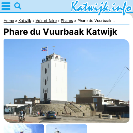
Home
Katwijk
Home
Katwijk
Voir et faire
Phares
Phare du Vuurbaak ...
Phare du Vuurbaak Katwijk
Astuces
Avec
les
Passer
enfants
la
Appartements
nuit
Campings
Chaumières
-
De
-