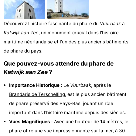
Noordduinen
Duinrell
Hôtels
Last
Découvrez l'histoire fascinante du phare du
Vuurbaak
à
Katwijk aan Zee
, un monument crucial dans l'histoire
minutes
Plages
maritime néerlandaise et l'un des plus anciens bâtiments
Voir
de phare du pays.
et
Lieux
Que pouvez-vous attendre du phare de
Katwijk aan Zee
?
faire
d'intérêt
-
Importance Historique :
Le
Vuurbaak
, après le
Musées
-
Brandaris de Terschelling
, est le plus ancien bâtiment
Monuments
-
de phare préservé des Pays-Bas, jouant un rôle
important dans l'histoire maritime depuis des siècles.
Points
Attractions
Vues Magnifiques :
Avec une hauteur de 14 mètres, le
de
-
phare offre une vue impressionnante sur la mer, à 30