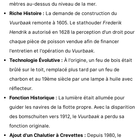
mètres au-dessus du niveau de la mer.
vue
Croisières
-
Riche Histoire :
La demande de construction du
Terrains
-
Vuurbaak
remonte à 1605. Le stathouder
Frederik
Hendrik
a autorisé en 1628 la perception d'un droit pour
de
Aires
-
chaque pièce de poisson vendue afin de financer
jeux
de
Experiences
Centres
l'entretien et l'opération du
Vuurbaak
.
Technologie Évolutive :
À l'origine, un feu de bois était
jeux
de
Villages
brûlé sur le toit, remplacé plus tard par un feu de
intérieures
bien-
&
Nature
charbon et au 19ème siècle par une lampe à huile avec
réflecteur.
être
villes
Sports
Fonction Historique :
La lumière était allumée pour
-
guider les navires de la flotte propre. Avec la disparition
des bomschuiten vers 1912, le
Vuurbaak
a perdu sa
Piscines
-
fonction originale.
Faire
-
Ajout d'un Chalutier à Crevettes :
Depuis 1980, le