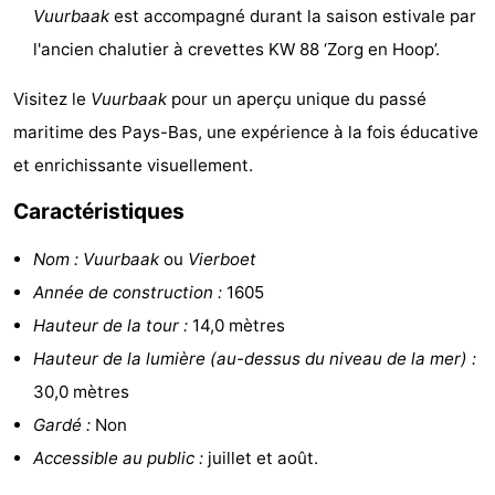
Vuurbaak
est accompagné durant la saison estivale par
du
Randonnée
-
l'ancien chalutier à crevettes KW 88 ‘Zorg en Hoop’.
vélo
Équitation
-
Visitez le
Vuurbaak
pour un aperçu unique du passé
Terrains
-
maritime des Pays-Bas, une expérience à la fois éducative
et enrichissante visuellement.
de
Surfen
-
Caractéristiques
golf
Peche
-
Nom :
Vuurbaak
ou
Vierboet
Sportive
Equitation
Boire
Année de construction :
1605
Hauteur de la tour :
14,0 mètres
et
Événements
Hauteur de la lumière (au-dessus du niveau de la mer) :
manger
Pratiques
30,0 mètres
Gardé :
Non
Forum
Accessible au public :
juillet et août.
Route