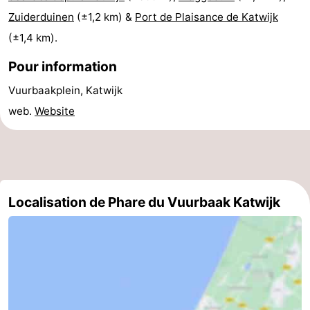
Zuiderduinen
(±1,2 km) &
Port de Plaisance de Katwijk
aan
Noordhollands
-
(±1,4 km).
Zee
duinreservaat
Wijk
-
Pour information
aan
Nature
-
Vuurbaakplein, Katwijk
web.
Website
Zee
Zuid-
Amsterdam
-
Kennermerland
Haarlem
-
Zandvoort
Hollande-
Localisation de Phare du Vuurbaak Katwijk
Méridionale
-
Leiden
Bollenstreek
-
Nature
-