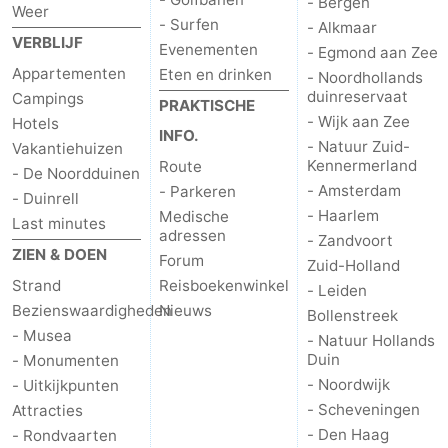
- Bergen
Weer
- Surfen
- Alkmaar
VERBLIJF
Evenementen
- Egmond aan Zee
Appartementen
Eten en drinken
- Noordhollands
duinreservaat
Campings
PRAKTISCHE
- Wijk aan Zee
Hotels
INFO.
- Natuur Zuid-
Vakantiehuizen
Kennermerland
Route
- De Noordduinen
- Amsterdam
- Parkeren
- Duinrell
- Haarlem
Medische
Last minutes
adressen
- Zandvoort
ZIEN & DOEN
Forum
Zuid-Holland
Strand
Reisboekenwinkel
- Leiden
Bezienswaardigheden
Nieuws
Bollenstreek
- Musea
- Natuur Hollands
Duin
- Monumenten
- Noordwijk
- Uitkijkpunten
- Scheveningen
Attracties
- Den Haag
- Rondvaarten