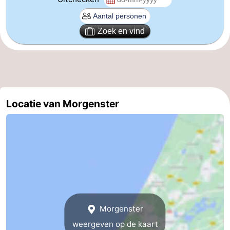
Hollands
Noordwijk
-
Zoek en vind
Duin
Scheveningen
-
Den
-
Haag
Rotterdam
-
Locatie van Morgenster
Rockanje
Weer
Contact
Morgenster
weergeven op de kaart