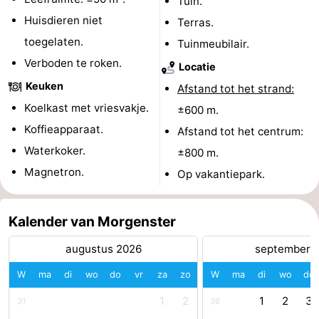
Tuin.
Huisdieren niet
Nieuws
Terras.
toegelaten.
Tuinmeubilair.
Medische
Verboden te roken.
Locatie
adressen
Regio
Keuken
Afstand tot het strand:
Koelkast met vriesvakje.
±600 m.
Noord-
Koffieapparaat.
Afstand tot het centrum:
Holland
-
Waterkoker.
±800 m.
Magnetron.
Op vakantiepark.
Natuur
-
Schoorlse
Bergen
-
Kalender van Morgenster
Duinen
aan
Bergen
-
augustus 2026
september 
W
ma
di
wo
do
vr
za
zo
W
ma
di
wo
do
Zee
Alkmaar
-
1
2
1
2
3
31
36
Egmond
-