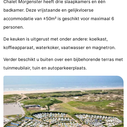
Chalet
Morgenster
heeft drie slaapkamers en één
De
-
badkamer. Deze vrijstaande en gelijkvloerse
accommodatie van ±50m² is geschikt voor maximaal 6
Noordduinen
Duinrell
Last
personen.
minutes
Strand
De keuken is uitgerust met onder andere: koelkast,
Zien
koffieapparaat, waterkoker, vaatwasser en magnetron.
&
Bezienswaardigheden
Verder beschikt u buiten over een bijbehorende terras met
tuinmeubilair, tuin en autoparkeerplaats.
doen
-
Musea
-
Monumenten
-
Uitkijkpunten
Attracties
-