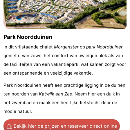
Rondvaarten
-
Speeltuinen
-
Binnenspeeltuinen
-
Park Noordduinen
Experiences
Wellness
In dit vrijstaande chalet
Morgenster
op
park Noordduinen
geniet u van zowel het comfort van uw eigen plek als van
centra
Dorpen
de faciliteiten van een vakantiepark, wat samen zorgt voor
&
Natuur
een ontspannende en veelzijdige vakantie.
Park Noordduinen
heeft een prachtige ligging in de duinen
Steden
Sporten
ten noorden van
Katwijk aan Zee
. Neem hier een duik in
-
het zwembad en maak een heerlijke fietstocht door de
mooie natuur.
Zwembaden
-
Fietsen
-
Bekijk hier de prijzen
en reserveer direct online