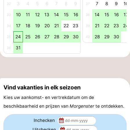
3
4
5
6
7
8
9
7
8
9
10
32
37
aan
Noordhollands
-
10
11
12
13
14
15
16
14
15
16
17
33
38
Zee
duinreservaat
Wijk
-
17
18
19
20
21
22
23
21
22
23
24
34
39
aan
Natuur
-
24
25
26
27
28
29
30
28
29
30
35
40
31
36
Zee
Zuid-
Amsterdam
-
Kennermerland
Haarlem
-
Zandvoort
Zuid-
Vind vakanties in elk seizoen
Holland
-
Kies uw aankomst- en vertrekdatum om de
Leiden
Bollenstreek
beschikbaarheid en prijzen van
Morgenster
te ontdekken.
-
Inchecken
Natuur
-
Uitchecken