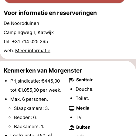
Wandelen
-
Voor informatie en reserveringen
Paardrijden
-
De Noordduinen
Campingweg 1, Katwijk
Golfbanen
-
tel. +31 714 025 295
Surfen
Eten
web.
Meer informatie
en
Evenementen
Kenmerken van Morgenster
drinken
Praktisch
Sanitair
Prijsindicatie: €445,00
Douche.
tot €1.055,00 per week.
Forum
Toilet.
Max. 6 personen.
Route
Slaapkamers: 3.
Media
Bedden: 6.
TV.
-
Badkamers: 1.
Buiten
Parkeren
Reisboekenwinkel
Leefruimte: ±50 m².