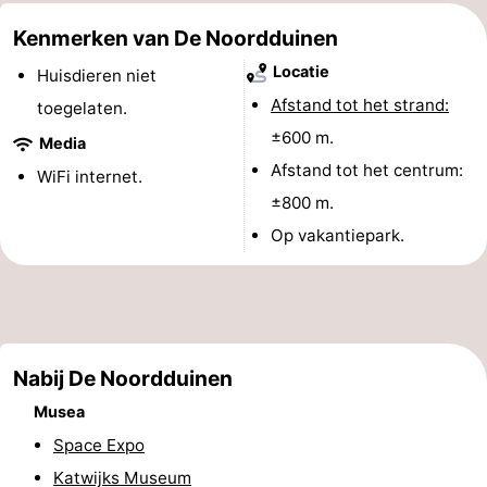
Kenmerken van De Noordduinen
Hollands
Noordwijk
-
Locatie
Huisdieren niet
Duin
Scheveningen
-
Afstand tot het strand:
toegelaten.
Den
-
±600 m.
Media
Afstand tot het centrum:
WiFi internet.
Haag
Rotterdam
-
±800 m.
Rockanje
Weer
Op vakantiepark.
Contact
Nabij De Noordduinen
Musea
Space Expo
Katwijks Museum