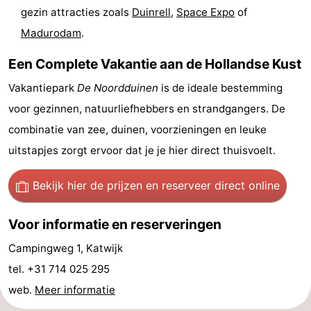
gezin attracties zoals
Duinrell
,
Space Expo
of
aan
Noordhollands
-
Madurodam
.
Zee
duinreservaat
Wijk
-
Een Complete Vakantie aan de Hollandse Kust
aan
Natuur
-
Vakantiepark
De Noordduinen
is de ideale bestemming
voor gezinnen, natuurliefhebbers en strandgangers. De
Zee
Zuid-
Amsterdam
-
combinatie van zee, duinen, voorzieningen en leuke
Kennermerland
Haarlem
-
uitstapjes zorgt ervoor dat je je hier direct thuisvoelt.
Zandvoort
Zuid-
Bekijk hier de prijzen
en reserveer direct online
Holland
-
Voor informatie en reserveringen
Leiden
Bollenstreek
Campingweg 1, Katwijk
tel. +31 714 025 295
-
web.
Meer informatie
Natuur
-