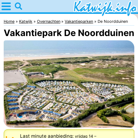
Home
Katwijk
Home
Katwijk
Overnachten
Vakantieparken
De Noordduinen
Vakantiepark De Noordduinen
Tips
Voor
kinderen
Overnachten
Appartementen
Campings
Hotels
Vakantiehuizen
-
Last minute aanbieding:
vrijdag 14
–