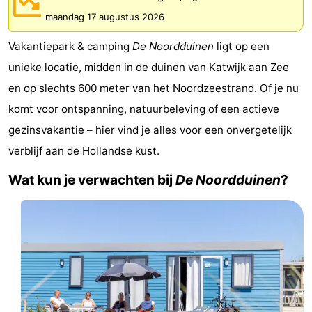
De
-
maandag 17 augustus 2026
Vakantiepark & camping
De Noordduinen
ligt op een
Noordduinen
Duinrell
Last
unieke locatie, midden in de duinen van
Katwijk aan Zee
minutes
Strand
en op slechts 600 meter van het Noordzeestrand. Of je nu
komt voor ontspanning, natuurbeleving of een actieve
Zien
gezinsvakantie – hier vind je alles voor een onvergetelijk
&
Bezienswaardigheden
verblijf aan de Hollandse kust.
doen
-
Wat kun je verwachten bij
De Noordduinen
?
Musea
-
Monumenten
-
Uitkijkpunten
Attracties
-