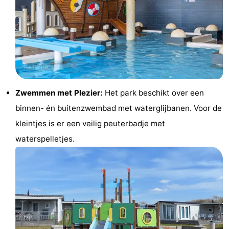
Wandelen
-
Paardrijden
-
Golfbanen
-
Surfen
Eten
Zwemmen met Plezier:
Het park beschikt over een
en
Evenementen
binnen- én buitenzwembad met waterglijbanen. Voor de
kleintjes is er een veilig peuterbadje met
drinken
Praktisch
waterspelletjes.
Forum
Route
-
Parkeren
Reisboekenwinkel