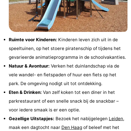
Nieuws
Medische
adressen
Regio
Ruimte voor Kinderen:
Kinderen leven zich uit in de
Noord-
speeltuinen, op het stoere piratenschip of tijdens het
gevarieerde animatieprogramma in de schoolvakanties.
Holland
-
Natuur & Avontuur:
Verken het duinlandschap via de
Natuur
-
vele wandel- en fietspaden of huur een fiets op het
park. De omgeving nodigt uit tot ontdekking.
Schoorlse
Bergen
-
Eten & Drinken:
Van zelf koken tot een diner in het
Duinen
aan
Bergen
-
parkrestaurant of een snelle snack bij de snackbar –
voor iedere smaak is er een optie.
Zee
Alkmaar
-
Gezellige Uitstapjes:
Bezoek het nabijgelegen
Leiden
,
Egmond
-
maak een dagtocht naar
Den Haag
of beleef met het