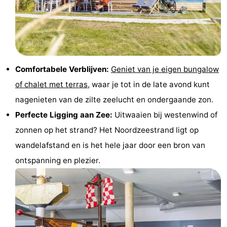
Rondvaarten
-
Speeltuinen
-
Binnenspeeltuinen
-
Comfortabele Verblijven:
Geniet van je eigen bungalow
Experiences
Wellness
of chalet met terras
, waar je tot in de late avond kunt
nagenieten van de zilte zeelucht en ondergaande zon.
centra
Dorpen
Perfecte Ligging aan Zee:
Uitwaaien bij westenwind of
&
Natuur
zonnen op het strand? Het Noordzeestrand ligt op
wandelafstand en is het hele jaar door een bron van
Steden
Sporten
ontspanning en plezier.
-
Zwembaden
-
Fietsen
-