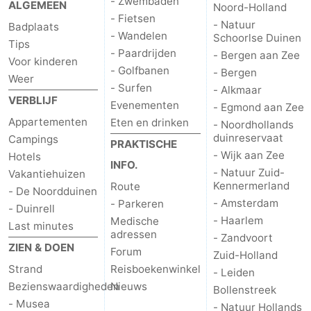
- Zwembaden
ALGEMEEN
Noord-Holland
- Fietsen
- Natuur
Badplaats
- Wandelen
Schoorlse Duinen
Tips
- Paardrijden
- Bergen aan Zee
Voor kinderen
- Golfbanen
- Bergen
Weer
- Surfen
- Alkmaar
VERBLIJF
Evenementen
- Egmond aan Zee
Appartementen
Eten en drinken
- Noordhollands
duinreservaat
Campings
PRAKTISCHE
- Wijk aan Zee
Hotels
INFO.
- Natuur Zuid-
Vakantiehuizen
Kennermerland
Route
- De Noordduinen
- Amsterdam
- Parkeren
- Duinrell
- Haarlem
Medische
Last minutes
adressen
- Zandvoort
ZIEN & DOEN
Forum
Zuid-Holland
Strand
Reisboekenwinkel
- Leiden
Bezienswaardigheden
Nieuws
Bollenstreek
- Musea
- Natuur Hollands