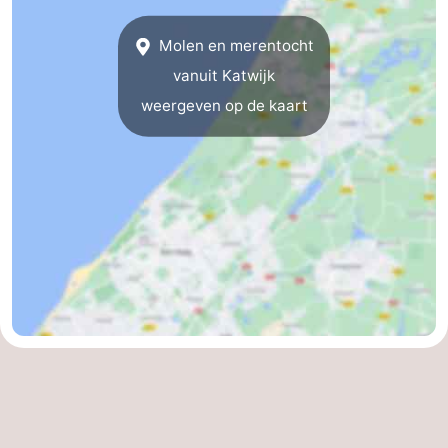
Hollands
Noordwijk
-
Molen en merentocht
vanuit Katwijk
Duin
Scheveningen
-
weergeven op de kaart
Den
-
Haag
Rotterdam
-
Rockanje
Weer
Contact