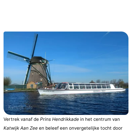
De
-
Noordduinen
Duinrell
Last
minutes
Strand
Zien
&
Bezienswaardigheden
doen
-
Musea
-
Monumenten
-
Uitkijkpunten
Attracties
Vertrek vanaf de
Prins Hendrikkade
in het centrum van
-
Katwijk Aan Zee
en beleef een onvergetelijke tocht door