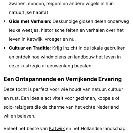
zwanen, eenden, reigers en andere vogels in hun
Wandelen
-
natuurlijke habitat.
Gids met Verhalen:
Deskundige gidsen delen onderweg
Paardrijden
-
leuke weetjes, historische feiten en verhalen over het
Golfbanen
-
leven in
Katwijk
, vroeger en nu.
Cultuur en Traditie:
Krijg inzicht in de lokale gebruiken
Surfen
Eten
en ontdek hoe windmolens en landbouw het leven in
en
Evenementen
deze kustregio al eeuwenlang bepalen.
drinken
Praktisch
Een Ontspannende en Verrijkende Ervaring
Forum
Deze tocht is perfect voor wie houdt van natuur, cultuur
en rust. Een ideale activiteit voor gezinnen, koppels of
Route
solo-reizigers die de charme van het echte Nederland
-
willen beleven.
Beleef het beste van
Katwijk
en het Hollandse landschap
Parkeren
Reisboekenwinkel