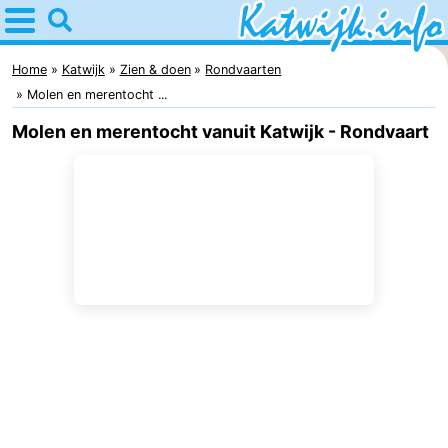
Home
Katwijk
Home
Katwijk
Zien & doen
Rondvaarten
Molen en merentocht ...
Tips
Molen en merentocht vanuit Katwijk - Rondvaart
Voor
kinderen
Overnachten
Appartementen
Campings
Hotels
Vakantiehuizen
-