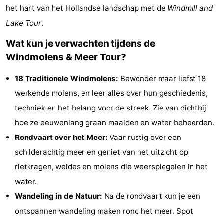
het hart van het Hollandse landschap met de
Windmill and
Rondvaarten
-
Lake Tour
.
Speeltuinen
-
Wat kun je verwachten tijdens de
Windmolens & Meer Tour?
Binnenspeeltuinen
-
18 Traditionele Windmolens:
Bewonder maar liefst 18
Experiences
Wellness
werkende molens, en leer alles over hun geschiedenis,
centra
Dorpen
techniek en het belang voor de streek. Zie van dichtbij
hoe ze eeuwenlang graan maalden en water beheerden.
&
Natuur
Rondvaart over het Meer:
Vaar rustig over een
Steden
Sporten
schilderachtig meer en geniet van het uitzicht op
rietkragen, weides en molens die weerspiegelen in het
-
water.
Zwembaden
-
Wandeling in de Natuur:
Na de rondvaart kun je een
ontspannen wandeling maken rond het meer. Spot
Fietsen
-