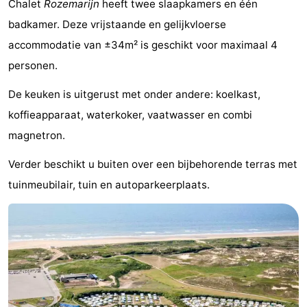
Chalet
Rozemarijn
heeft twee slaapkamers en één
De
-
badkamer. Deze vrijstaande en gelijkvloerse
accommodatie van ±34m² is geschikt voor maximaal 4
Noordduinen
Duinrell
Last
personen.
minutes
Strand
De keuken is uitgerust met onder andere: koelkast,
Zien
koffieapparaat, waterkoker, vaatwasser en combi
magnetron.
&
Bezienswaardigheden
Verder beschikt u buiten over een bijbehorende terras met
doen
-
tuinmeubilair, tuin en autoparkeerplaats.
Musea
-
Monumenten
-
Uitkijkpunten
Attracties
-