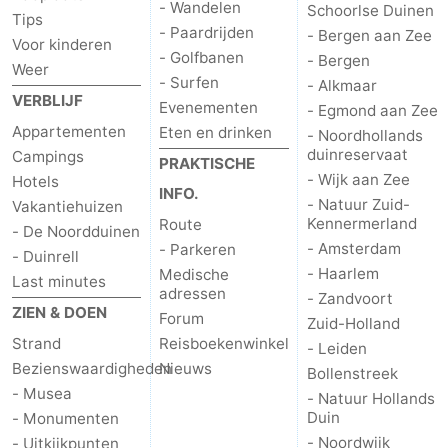
- Wandelen
Schoorlse Duinen
Tips
- Paardrijden
- Bergen aan Zee
Voor kinderen
- Golfbanen
- Bergen
Weer
- Surfen
- Alkmaar
VERBLIJF
Evenementen
- Egmond aan Zee
Appartementen
Eten en drinken
- Noordhollands
duinreservaat
Campings
PRAKTISCHE
- Wijk aan Zee
Hotels
INFO.
- Natuur Zuid-
Vakantiehuizen
Kennermerland
Route
- De Noordduinen
- Amsterdam
- Parkeren
- Duinrell
- Haarlem
Medische
Last minutes
adressen
- Zandvoort
ZIEN & DOEN
Forum
Zuid-Holland
Strand
Reisboekenwinkel
- Leiden
Bezienswaardigheden
Nieuws
Bollenstreek
- Musea
- Natuur Hollands
Duin
- Monumenten
- Noordwijk
- Uitkijkpunten