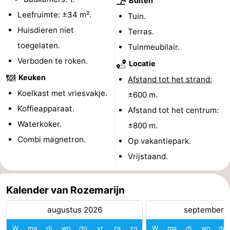
Buiten
Leefruimte: ±34 m².
Nieuws
Tuin.
Huisdieren niet
Terras.
Medische
toegelaten.
Tuinmeubilair.
Verboden te roken.
adressen
Regio
Locatie
Keuken
Afstand tot het strand:
Noord-
Koelkast met vriesvakje.
±600 m.
Holland
-
Koffieapparaat.
Afstand tot het centrum:
Waterkoker.
±800 m.
Natuur
-
Combi magnetron.
Op vakantiepark.
Schoorlse
Bergen
-
Vrijstaand.
Duinen
aan
Bergen
-
Kalender van Rozemarijn
Zee
Alkmaar
-
augustus 2026
september 
Egmond
-
W
ma
di
wo
do
vr
za
zo
W
ma
di
wo
do