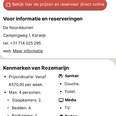
Bekijk hier de prijzen
en reserveer direct online
Wandelen
-
Voor informatie en reserveringen
Paardrijden
-
De Noordduinen
Golfbanen
-
Campingweg 1, Katwijk
Surfen
Eten
tel. +31 714 025 295
web.
Meer informatie
en
Evenementen
drinken
Praktisch
Kenmerken van Rozemarijn
Sanitair
Prijsindicatie: Vanaf
Forum
Douche.
€570,00 per week.
Route
Toilet.
Max. 4 personen.
Slaapkamers: 2.
Media
-
Bedden: 4.
TV.
Parkeren
Reisboekenwinkel
Badkamers: 1.