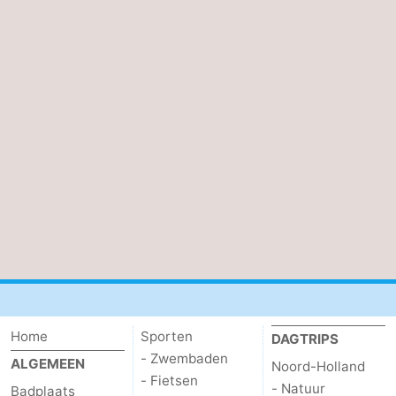
Home
Sporten
DAGTRIPS
- Zwembaden
ALGEMEEN
Noord-Holland
- Fietsen
- Natuur
Badplaats