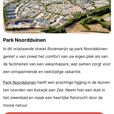
Rondvaarten
-
Speeltuinen
-
Binnenspeeltuinen
-
Park Noordduinen
Experiences
Wellness
In dit vrijstaande chalet
Rozemarijn
op
park Noordduinen
centra
Dorpen
geniet u van zowel het comfort van uw eigen plek als van
&
Natuur
de faciliteiten van een vakantiepark, wat samen zorgt voor
een ontspannende en veelzijdige vakantie.
Steden
Sporten
Park Noordduinen
heeft een prachtige ligging in de duinen
-
ten noorden van
Katwijk aan Zee
. Neem hier een duik in
het zwembad en maak een heerlijke fietstocht door de
Zwembaden
-
mooie natuur.
Fietsen
-