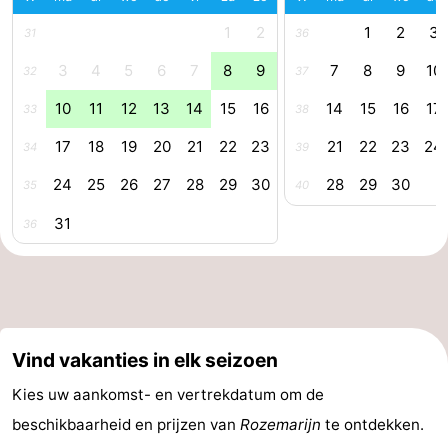
aan
Noordhollands
-
1
2
1
2
3
31
36
3
4
5
6
7
8
9
7
8
9
10
32
37
Zee
duinreservaat
Wijk
-
10
11
12
13
14
15
16
14
15
16
17
33
38
aan
Natuur
-
17
18
19
20
21
22
23
21
22
23
24
34
39
Zee
Zuid-
Amsterdam
-
24
25
26
27
28
29
30
28
29
30
35
40
Kennermerland
Haarlem
-
31
36
Zandvoort
Zuid-
Holland
-
Leiden
Bollenstreek
Vind vakanties in elk seizoen
-
Kies uw aankomst- en vertrekdatum om de
beschikbaarheid en prijzen van
Rozemarijn
te ontdekken.
Natuur
-