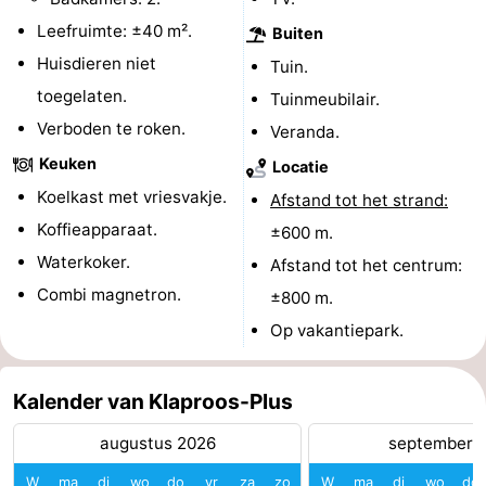
Leefruimte: ±40 m².
Nieuws
Buiten
Huisdieren niet
Tuin.
Medische
toegelaten.
Tuinmeubilair.
Verboden te roken.
adressen
Regio
Veranda.
Keuken
Locatie
Noord-
Koelkast met vriesvakje.
Afstand tot het strand:
Holland
-
Koffieapparaat.
±600 m.
Waterkoker.
Afstand tot het centrum:
Natuur
-
Combi magnetron.
±800 m.
Schoorlse
Bergen
-
Op vakantiepark.
Duinen
aan
Bergen
-
Kalender van Klaproos-Plus
Zee
Alkmaar
-
augustus 2026
september 
Egmond
-
W
ma
di
wo
do
vr
za
zo
W
ma
di
wo
do