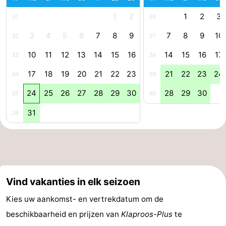
aan
Noordhollands
-
1
2
1
2
3
31
36
3
4
5
6
7
8
9
7
8
9
10
32
37
Zee
duinreservaat
Wijk
-
10
11
12
13
14
15
16
14
15
16
17
33
38
aan
Natuur
-
17
18
19
20
21
22
23
21
22
23
24
34
39
Zee
Zuid-
Amsterdam
-
24
25
26
27
28
29
30
28
29
30
35
40
Kennermerland
Haarlem
-
31
36
Zandvoort
Zuid-
Holland
-
Leiden
Bollenstreek
Vind vakanties in elk seizoen
-
Kies uw aankomst- en vertrekdatum om de
beschikbaarheid en prijzen van
Klaproos-Plus
te
Natuur
-