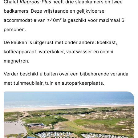
Chalet
Klaproos-Plus
heeft drie slaapkamers en twee
De
-
badkamers. Deze vrijstaande en gelijkvloerse
accommodatie van ±40m² is geschikt voor maximaal 6
Noordduinen
Duinrell
Last
personen.
minutes
Strand
De keuken is uitgerust met onder andere: koelkast,
Zien
koffieapparaat, waterkoker, vaatwasser en combi
magnetron.
&
Bezienswaardigheden
Verder beschikt u buiten over een bijbehorende veranda
doen
-
met tuinmeubilair, tuin en autoparkeerplaats.
Musea
-
Monumenten
-
Uitkijkpunten
Attracties
-