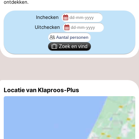
ontdekken.
Hollands
Noordwijk
-
Inchecken
Duin
Scheveningen
-
Uitchecken
Den
-
Zoek en vind
Haag
Rotterdam
-
Rockanje
Weer
Contact
Locatie van Klaproos-Plus