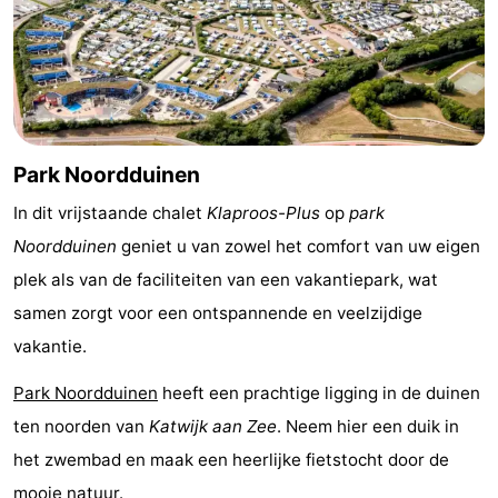
Rondvaarten
-
Speeltuinen
-
Binnenspeeltuinen
-
Park Noordduinen
Experiences
Wellness
In dit vrijstaande chalet
Klaproos-Plus
op
park
centra
Dorpen
Noordduinen
geniet u van zowel het comfort van uw eigen
&
Natuur
plek als van de faciliteiten van een vakantiepark, wat
samen zorgt voor een ontspannende en veelzijdige
Steden
Sporten
vakantie.
-
Park Noordduinen
heeft een prachtige ligging in de duinen
ten noorden van
Katwijk aan Zee
. Neem hier een duik in
Zwembaden
-
het zwembad en maak een heerlijke fietstocht door de
Fietsen
-
mooie natuur.