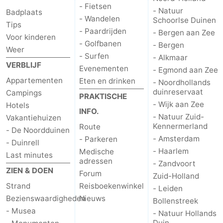
- Fietsen
- Natuur
Badplaats
- Wandelen
Schoorlse Duinen
Tips
- Paardrijden
- Bergen aan Zee
Voor kinderen
- Golfbanen
- Bergen
Weer
- Surfen
- Alkmaar
VERBLIJF
Evenementen
- Egmond aan Zee
Appartementen
Eten en drinken
- Noordhollands
duinreservaat
Campings
PRAKTISCHE
- Wijk aan Zee
Hotels
INFO.
- Natuur Zuid-
Vakantiehuizen
Kennermerland
Route
- De Noordduinen
- Amsterdam
- Parkeren
- Duinrell
- Haarlem
Medische
Last minutes
adressen
- Zandvoort
ZIEN & DOEN
Forum
Zuid-Holland
Strand
Reisboekenwinkel
- Leiden
Bezienswaardigheden
Nieuws
Bollenstreek
- Musea
- Natuur Hollands
Duin