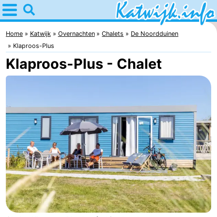
Home
Katwijk
Home
Katwijk
Overnachten
Chalets
De Noordduinen
Klaproos-Plus
Tips
Klaproos-Plus - Chalet
Voor
kinderen
Overnachten
Appartementen
Campings
Hotels
Vakantiehuizen
-