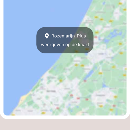
Hollands
Noordwijk
-
Duin
Scheveningen
-
Rozemarijn-Plus
Den
-
weergeven op de kaart
Haag
Rotterdam
-
Rockanje
Weer
Contact