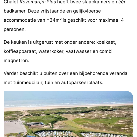
Chalet
Rozemarijn-Plus
heeft twee slaapkamers en één
De
-
badkamer. Deze vrijstaande en gelijkvloerse
accommodatie van ±34m² is geschikt voor maximaal 4
Noordduinen
Duinrell
Last
personen.
minutes
Strand
De keuken is uitgerust met onder andere: koelkast,
Zien
koffieapparaat, waterkoker, vaatwasser en combi
magnetron.
&
Bezienswaardigheden
Verder beschikt u buiten over een bijbehorende veranda
doen
-
met tuinmeubilair, tuin en autoparkeerplaats.
Musea
-
Monumenten
-
Uitkijkpunten
Attracties
-