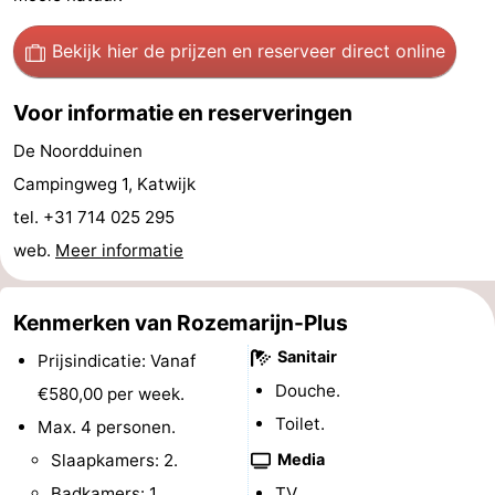
Wandelen
-
Bekijk hier de prijzen
en reserveer direct online
Paardrijden
-
Voor informatie en reserveringen
Golfbanen
-
De Noordduinen
Surfen
Eten
Campingweg 1, Katwijk
tel. +31 714 025 295
en
Evenementen
web.
Meer informatie
drinken
Praktisch
Kenmerken van Rozemarijn-Plus
Forum
Sanitair
Prijsindicatie: Vanaf
Route
Douche.
€580,00 per week.
Toilet.
Max. 4 personen.
-
Slaapkamers: 2.
Media
Parkeren
Reisboekenwinkel
Badkamers: 1.
TV.