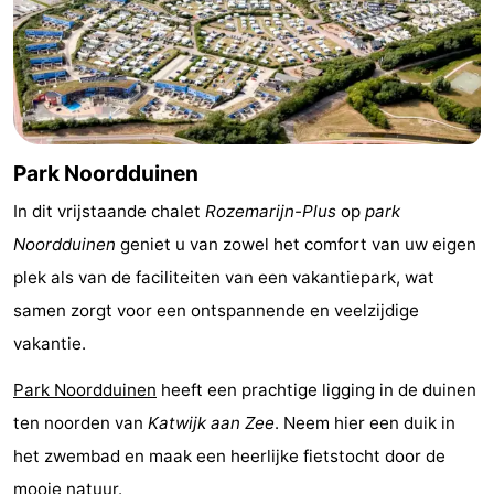
Rondvaarten
-
Speeltuinen
-
Binnenspeeltuinen
-
Park Noordduinen
Experiences
Wellness
In dit vrijstaande chalet
Rozemarijn-Plus
op
park
centra
Dorpen
Noordduinen
geniet u van zowel het comfort van uw eigen
&
Natuur
plek als van de faciliteiten van een vakantiepark, wat
samen zorgt voor een ontspannende en veelzijdige
Steden
Sporten
vakantie.
-
Park Noordduinen
heeft een prachtige ligging in de duinen
ten noorden van
Katwijk aan Zee
. Neem hier een duik in
Zwembaden
-
het zwembad en maak een heerlijke fietstocht door de
Fietsen
-
mooie natuur.