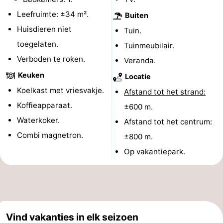
Leefruimte: ±34 m².
Nieuws
Buiten
Huisdieren niet
Tuin.
Medische
toegelaten.
Tuinmeubilair.
Verboden te roken.
adressen
Regio
Veranda.
Keuken
Locatie
Noord-
Koelkast met vriesvakje.
Afstand tot het strand:
Holland
-
Koffieapparaat.
±600 m.
Waterkoker.
Afstand tot het centrum:
Natuur
-
Combi magnetron.
±800 m.
Schoorlse
Bergen
-
Op vakantiepark.
Duinen
aan
Bergen
-
Zee
Alkmaar
-
Vind vakanties in elk seizoen
Egmond
-