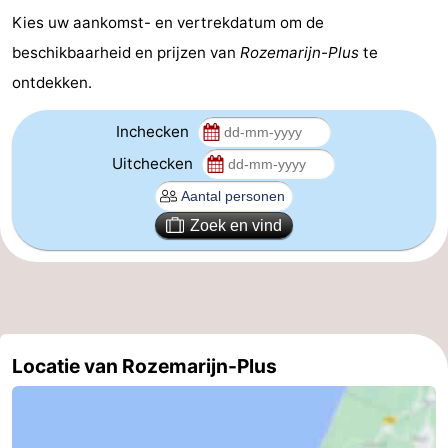
Kies uw aankomst- en vertrekdatum om de
aan
Noordhollands
-
beschikbaarheid en prijzen van
Rozemarijn-Plus
te
Zee
duinreservaat
Wijk
-
ontdekken.
aan
Natuur
-
Inchecken
Uitchecken
Zee
Zuid-
Amsterdam
-
Kennermerland
Haarlem
-
Zoek en vind
Zandvoort
Zuid-
Holland
-
Leiden
Bollenstreek
Locatie van Rozemarijn-Plus
-
Natuur
-