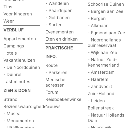
- Wandelen
Schoorlse Duinen
Tips
- Paardrijden
- Bergen aan Zee
Voor kinderen
- Golfbanen
- Bergen
Weer
- Surfen
- Alkmaar
VERBLIJF
Evenementen
- Egmond aan Zee
Appartementen
Eten en drinken
- Noordhollands
duinreservaat
Campings
PRAKTISCHE
- Wijk aan Zee
Hotels
INFO.
- Natuur Zuid-
Vakantiehuizen
Kennermerland
Route
- De Noordduinen
- Amsterdam
- Parkeren
- Duinrell
- Haarlem
Medische
Last minutes
adressen
- Zandvoort
ZIEN & DOEN
Forum
Zuid-Holland
Strand
Reisboekenwinkel
- Leiden
Bezienswaardigheden
Nieuws
Bollenstreek
- Musea
- Natuur Hollands
Duin
- Monumenten
- Noordwijk
- Uitkijkpunten