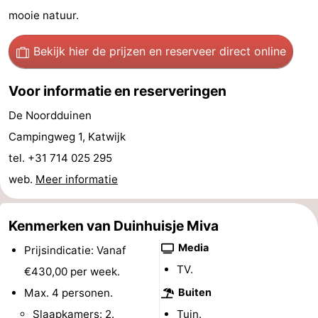
mooie natuur.
Wandelen
-
Bekijk hier de prijzen
en reserveer direct online
Paardrijden
-
Golfbanen
-
Voor informatie en reserveringen
De Noordduinen
Surfen
Eten
Campingweg 1, Katwijk
en
Evenementen
tel. +31 714 025 295
web.
Meer informatie
drinken
Praktisch
Forum
Kenmerken van Duinhuisje Miva
Route
Media
Prijsindicatie: Vanaf
TV.
€430,00 per week.
-
Max. 4 personen.
Buiten
Parkeren
Reisboekenwinkel
Slaapkamers: 2.
Tuin.