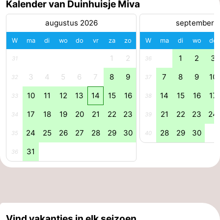
Kalender van Duinhuisje Miva
aan
Noordhollands
-
augustus 2026
september 
Zee
duinreservaat
Wijk
-
W
ma
di
wo
do
vr
za
zo
W
ma
di
wo
do
1
2
1
2
3
31
36
aan
Natuur
-
3
4
5
6
7
8
9
7
8
9
10
32
37
Zee
Zuid-
Amsterdam
-
10
11
12
13
14
15
16
14
15
16
17
33
38
Kennermerland
Haarlem
-
17
18
19
20
21
22
23
21
22
23
24
34
39
Zandvoort
Zuid-
24
25
26
27
28
29
30
28
29
30
35
40
Holland
-
31
36
Leiden
Bollenstreek
-
Natuur
-
Vind vakanties in elk seizoen