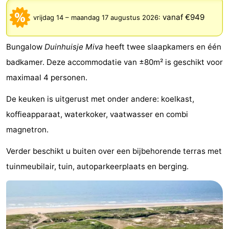
De
-
vanaf €949
vrijdag 14
–
maandag 17 augustus 2026
:
Noordduinen
Duinrell
Last
Bungalow
Duinhuisje Miva
heeft twee slaapkamers en één
minutes
Strand
badkamer. Deze accommodatie van ±80m² is geschikt voor
maximaal 4 personen.
Zien
De keuken is uitgerust met onder andere: koelkast,
&
Bezienswaardigheden
koffieapparaat, waterkoker, vaatwasser en combi
doen
-
magnetron.
Musea
-
Verder beschikt u buiten over een bijbehorende terras met
tuinmeubilair, tuin, autoparkeerplaats en berging.
Monumenten
-
Uitkijkpunten
Attracties
-