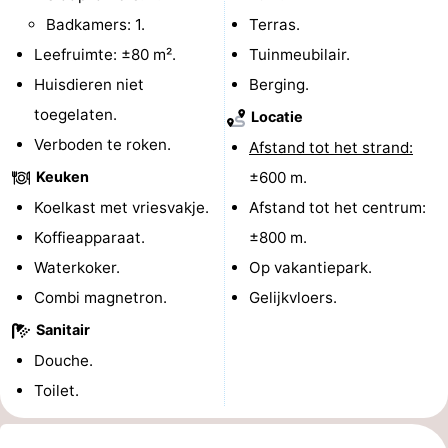
Badkamers: 1.
Terras.
Nieuws
Leefruimte: ±80 m².
Tuinmeubilair.
Medische
Huisdieren niet
Berging.
toegelaten.
Locatie
adressen
Regio
Verboden te roken.
Afstand tot het strand:
Noord-
Keuken
±600 m.
Koelkast met vriesvakje.
Afstand tot het centrum:
Holland
-
Koffieapparaat.
±800 m.
Natuur
-
Waterkoker.
Op vakantiepark.
Combi magnetron.
Gelijkvloers.
Schoorlse
Bergen
-
Sanitair
Duinen
aan
Bergen
-
Douche.
Toilet.
Zee
Alkmaar
-
Egmond
-