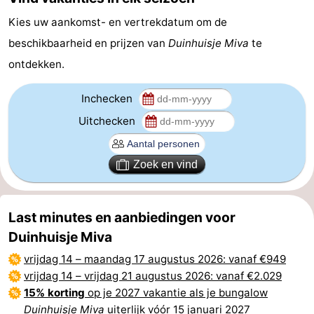
Kies uw aankomst- en vertrekdatum om de
Hollands
Noordwijk
-
beschikbaarheid en prijzen van
Duinhuisje Miva
te
Duin
Scheveningen
-
ontdekken.
Den
-
Inchecken
Haag
Rotterdam
-
Uitchecken
Rockanje
Weer
Zoek en vind
Contact
Last minutes en aanbiedingen voor
Duinhuisje Miva
vrijdag 14
–
maandag 17 augustus 2026
: vanaf €949
vrijdag 14
–
vrijdag 21 augustus 2026
: vanaf €2.029
15% korting
op je 2027 vakantie als je bungalow
Duinhuisje Miva
uiterlijk vóór 15 januari 2027