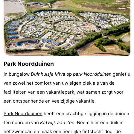
Rondvaarten
-
Speeltuinen
-
Binnenspeeltuinen
-
Experiences
Wellness
centra
Dorpen
Park Noordduinen
In bungalow
Duinhuisje Miva
op
park Noordduinen
geniet u
&
Natuur
van zowel het comfort van uw eigen plek als van de
Steden
Sporten
faciliteiten van een vakantiepark, wat samen zorgt voor
een ontspannende en veelzijdige vakantie.
-
Park Noordduinen
heeft een prachtige ligging in de duinen
Zwembaden
-
ten noorden van
Katwijk aan Zee
. Neem hier een duik in
Fietsen
-
het zwembad en maak een heerlijke fietstocht door de