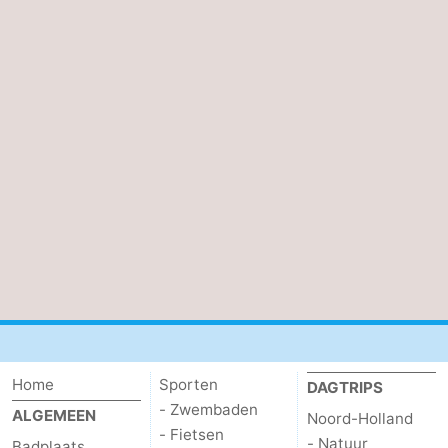
Home
Sporten
DAGTRIPS
- Zwembaden
ALGEMEEN
Noord-Holland
- Fietsen
- Natuur
Badplaats