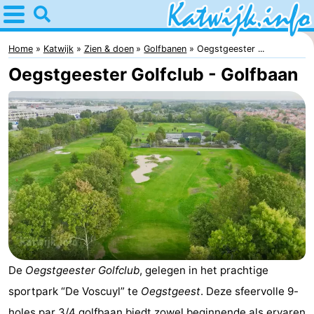
Home
Katwijk
Home
Katwijk
Zien & doen
Golfbanen
Oegstgeester ...
Oegstgeester Golfclub - Golfbaan
Tips
Voor
kinderen
Overnachten
Appartementen
Campings
Hotels
Vakantiehuizen
De
Oegstgeester Golfclub
, gelegen in het prachtige
sportpark “De Voscuyl” te
Oegstgeest
. Deze sfeervolle 9-
-
holes par 3/4 golfbaan biedt zowel beginnende als ervaren