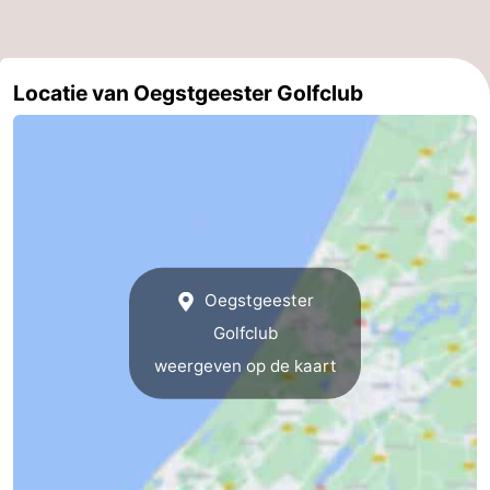
Wandelen
-
Paardrijden
-
Locatie van Oegstgeester Golfclub
Golfbanen
-
Surfen
Eten
en
Evenementen
drinken
Praktisch
Oegstgeester
Forum
Golfclub
weergeven op de kaart
Route
-
Parkeren
Reisboekenwinkel