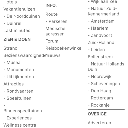
- Wijk aan Zee
Hotels
INFO.
- Natuur Zuid-
Vakantiehuizen
Hollands
Noordwijk
-
Kennermerland
Route
- De Noordduinen
- Amsterdam
- Parkeren
Duin
Scheveningen
-
- Duinrell
- Haarlem
Medische
Last minutes
adressen
- Zandvoort
Den
-
ZIEN & DOEN
Forum
Zuid-Holland
Strand
Reisboekenwinkel
Haag
Rotterdam
-
- Leiden
Bezienswaardigheden
Nieuws
Bollenstreek
Rockanje
Weer
- Musea
- Natuur Hollands
Duin
- Monumenten
Contact
- Noordwijk
- Uitkijkpunten
- Scheveningen
Attracties
- Den Haag
- Rondvaarten
- Rotterdam
- Speeltuinen
- Rockanje
-
Binnenspeeltuinen
OVERIGE
- Experiences
Adverteren
Wellness centra