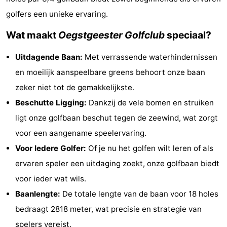
De
-
golfers een unieke ervaring.
Wat maakt
Oegstgeester Golfclub
speciaal?
Noordduinen
Duinrell
Last
Uitdagende Baan:
Met verrassende waterhindernissen
minutes
Strand
en moeilijk aanspeelbare greens behoort onze baan
Zien
zeker niet tot de gemakkelijkste.
Beschutte Ligging:
Dankzij de vele bomen en struiken
&
Bezienswaardigheden
ligt onze golfbaan beschut tegen de zeewind, wat zorgt
doen
-
voor een aangename speelervaring.
Voor Iedere Golfer:
Of je nu het golfen wilt leren of als
Musea
-
ervaren speler een uitdaging zoekt, onze golfbaan biedt
Monumenten
-
voor ieder wat wils.
Baanlengte:
De totale lengte van de baan voor 18 holes
Uitkijkpunten
Attracties
bedraagt 2818 meter, wat precisie en strategie van
-
spelers vereist.