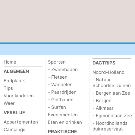
aan
Noordhollands
-
Zee
duinreservaat
Wijk
-
aan
Natuur
-
Zee
Zuid-
Amsterdam
-
Home
Sporten
DAGTRIPS
Kennermerland
Haarlem
-
- Zwembaden
ALGEMEEN
Noord-Holland
- Fietsen
Zandvoort
Zuid-
- Natuur
Badplaats
- Wandelen
Schoorlse Duinen
Tips
Holland
-
- Paardrijden
- Bergen aan Zee
Voor kinderen
- Golfbanen
- Bergen
Weer
Leiden
Bollenstreek
- Surfen
- Alkmaar
VERBLIJF
Evenementen
- Egmond aan Zee
-
Appartementen
Eten en drinken
- Noordhollands
duinreservaat
Campings
PRAKTISCHE
Natuur
-