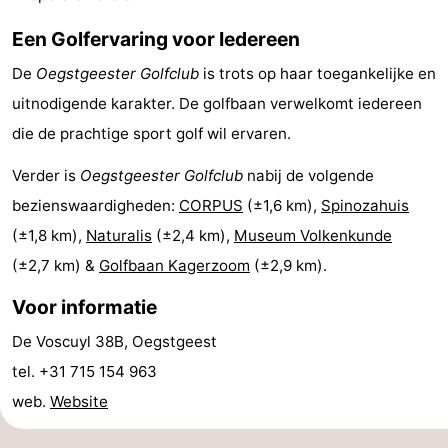
Rondvaarten
-
Een Golfervaring voor Iedereen
Speeltuinen
-
De
Oegstgeester Golfclub
is trots op haar toegankelijke en
uitnodigende karakter. De golfbaan verwelkomt iedereen
Binnenspeeltuinen
-
die de prachtige sport golf wil ervaren.
Experiences
Wellness
Verder is
Oegstgeester Golfclub
nabij de volgende
bezienswaardigheden:
CORPUS
(±1,6 km),
Spinozahuis
centra
Dorpen
(±1,8 km),
Naturalis
(±2,4 km),
Museum Volkenkunde
&
Natuur
(±2,7 km) &
Golfbaan Kagerzoom
(±2,9 km).
Steden
Sporten
Voor informatie
-
De Voscuyl 38B, Oegstgeest
tel. +31 715 154 963
Zwembaden
-
web.
Website
Fietsen
-