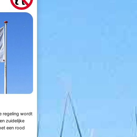
e regeling wordt
n zuidelijke
met een rood