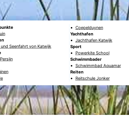
punkte
Coepelduynen
uin
Yachthafen
en
Jachthafen Katwijk
und Seenfahrt von Katwijk
Sport
e
Powerkite School
Persijn
Schwimmbader
Schwimmbad Aquamar
uinen
Reiten
de
Reitschule Jonker