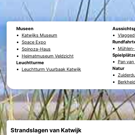
Museen
Aussichts
Katwijks Museum
Vlagged
Rundfahrt
Space Expo
Mühlen- 
Spinoza-Haus
Spielplätz
Heimatmuseum Veldzicht
Pan van 
Leuchtturme
Natur
Leuchtturm Vuurbaak Katwijk
Zuiderd
Berkhei
Strandslagen van Katwijk