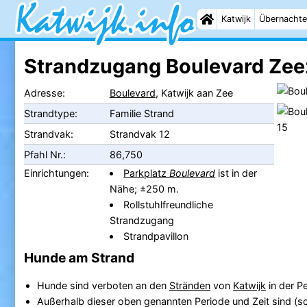
Katwijk
Übernachte
Strandzugang Boulevard Zeez
Adresse:
Boulevard
, Katwijk aan Zee
Strandtype:
Familie Strand
Strandvak:
Strandvak 12
Pfahl Nr.:
86,750
Einrichtungen:
Parkplatz
Boulevard
ist in der
Nähe; ±250 m.
Rollstuhlfreundliche
Strandzugang
Strandpavillon
Hunde am Strand
Hunde sind verboten an den
Stränden
von
Katwijk
in der P
Außerhalb dieser oben genannten Periode und Zeit sind (s