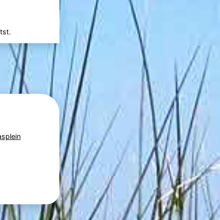
tst.
asplein