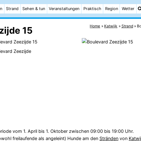
n
Strand
Sehen & tun
Veranstaltungen
Praktisch
Region
Wetter
Home
Katwijk
Strand
Bo
ijde 15
eriode vom 1. April bis 1. Oktober zwischen 09:00 bis 19:00 Uhr.
owohl freilaufende als angeleint) Hunde am den
Stränden
von
Katwi