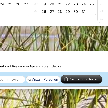
24
25
26
27
19
20
21
22
23
24
25
43
47
26
27
28
29
30
31
44
48
49
eit und Preise von
Fazant
zu entdecken.
Suchen und finden