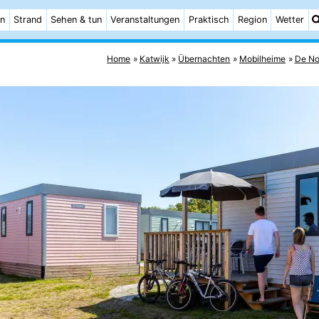
n
Strand
Sehen & tun
Veranstaltungen
Praktisch
Region
Wetter
Home
Katwijk
Übernachten
Mobilheime
De No