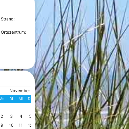
 Strand:
 Ortszentrum:
November 2026
Dezember 2026
Mo
Di
Mi
Do
Fr
Sa
So
W
Mo
Di
Mi
Do
Fr
S
1
1
2
3
4
49
2
3
4
5
6
7
8
7
8
9
10
11
1
50
9
10
11
12
13
14
15
14
15
16
17
18
1
51