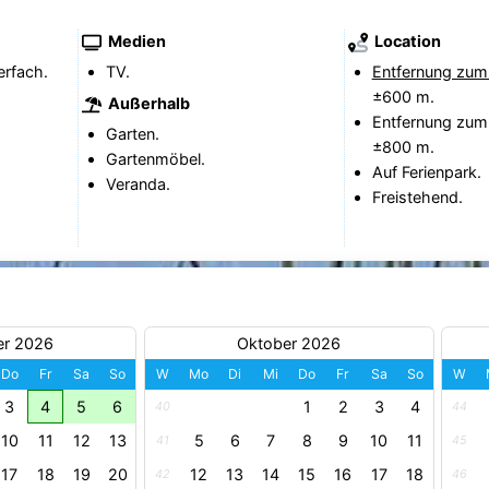
Medien
Location
erfach.
TV.
Entfernung zum
±600 m.
Außerhalb
Entfernung zum
Garten.
±800 m.
Gartenmöbel.
Auf Ferienpark.
Veranda.
Freistehend.
er 2026
Oktober 2026
Do
Fr
Sa
So
W
Mo
Di
Mi
Do
Fr
Sa
So
W
3
4
5
6
1
2
3
4
40
44
10
11
12
13
5
6
7
8
9
10
11
41
45
17
18
19
20
12
13
14
15
16
17
18
42
46