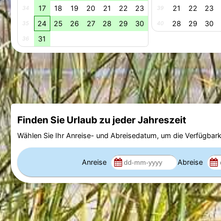
17
18
19
20
21
22
23
21
22
23
34
39
24
25
26
27
28
29
30
28
29
30
35
40
31
36
Finden Sie Urlaub zu jeder Jahreszeit
Wählen Sie Ihr Anreise- und Abreisedatum, um die Verfügbark
Anreise
Abreise