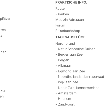
PRAKTISCHE INFO.
Route
- Parken
lplätze
Medizin Adressen
Forum
tren
Reisebuchshop
te
TAGESAUSFLÜGE
Nordholland
- Natur Schoorlse Duinen
der
- Bergen aan Zee
- Bergen
- Alkmaar
- Egmond aan Zee
- Noordhollands duinreservaat
- Wijk aan Zee
- Natur Zuid-Kennermerland
nken
- Amsterdam
gen
- Haarlem
- Zandvoort