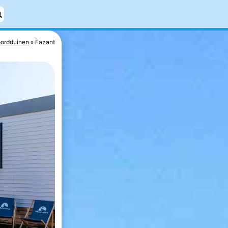
ordduinen
Fazant