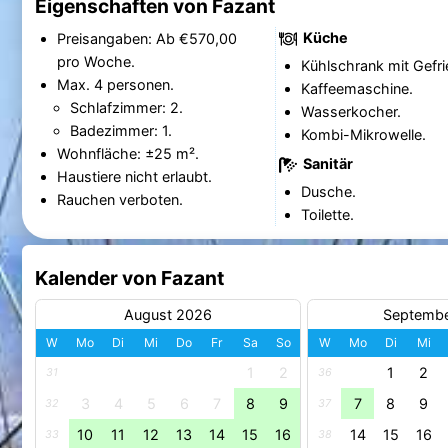
Eigenschaften von Fazant
Küche
Preisangaben: Ab €570,00
pro Woche.
Kühlschrank mit Gefri
Max. 4 personen.
Kaffeemaschine.
Schlafzimmer: 2.
Wasserkocher.
Badezimmer: 1.
Kombi-Mikrowelle.
Wohnfläche: ±25 m².
Sanitär
Haustiere nicht erlaubt.
Dusche.
Rauchen verboten.
Toilette.
Kalender von Fazant
August 2026
Septemb
W
Mo
Di
Mi
Do
Fr
Sa
So
W
Mo
Di
Mi
1
2
1
2
31
36
3
4
5
6
7
8
9
7
8
9
32
37
10
11
12
13
14
15
16
14
15
16
33
38