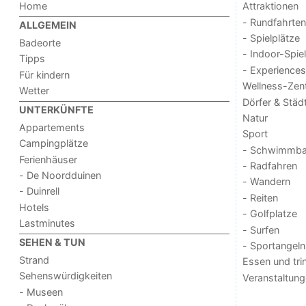
Home
Attraktionen
- Rundfahrten
ALLGEMEIN
- Spielplätze
Badeorte
- Indoor-Spie
Tipps
- Experiences
Für kindern
Wellness-Zen
Wetter
Dörfer & Städ
UNTERKÜNFTE
Natur
Appartements
Sport
Campingplätze
- Schwimmba
Ferienhäuser
- Radfahren
- De Noordduinen
- Wandern
- Duinrell
- Reiten
Hotels
- Golfplatze
Lastminutes
- Surfen
SEHEN & TUN
- Sportangeln
Strand
Essen und tri
Sehenswürdigkeiten
Veranstaltun
- Museen