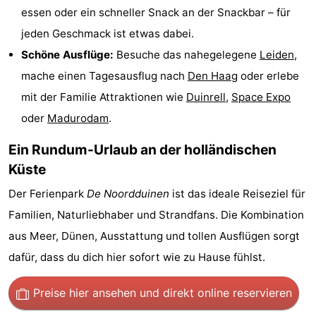
essen oder ein schneller Snack an der Snackbar – für
Zee
duinreservaat
Wijk
-
jeden Geschmack ist etwas dabei.
aan
Natur
-
Schöne Ausflüge:
Besuche das nahegelegene
Leiden
,
mache einen Tagesausflug nach
Den Haag
oder erlebe
Zee
Zuid-
Amsterdam
-
mit der Familie Attraktionen wie
Duinrell
,
Space Expo
Kennermerland
Haarlem
-
oder
Madurodam
.
Ein Rundum-Urlaub an der holländischen
Zandvoort
Südholland
Küste
-
Der Ferienpark
De Noordduinen
ist das ideale Reiseziel für
Leiden
Bollenstreek
Familien, Naturliebhaber und Strandfans. Die Kombination
aus Meer, Dünen, Ausstattung und tollen Ausflügen sorgt
-
dafür, dass du dich hier sofort wie zu Hause fühlst.
Natur
-
Preise hier ansehen
und direkt online reservieren
Hollands
Noordwijk
-