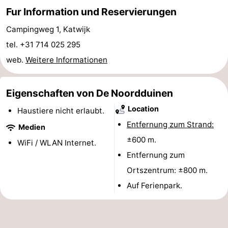
Fur Information und Reservierungen
Duin
Scheveningen
-
Campingweg 1, Katwijk
Den
-
tel. +31 714 025 295
web.
Weitere Informationen
Haag
Rotterdam
-
Rockanje
Wetter
Eigenschaften von De Noordduinen
Location
Kontakt
Haustiere nicht erlaubt.
Entfernung zum Strand:
Medien
±600 m.
WiFi / WLAN Internet.
Entfernung zum
Ortszentrum: ±800 m.
Auf Ferienpark.