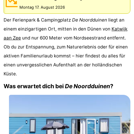
Noordduinen
Duinrell
Hotels
Montag 17. August 2026
Der Ferienpark & Campingplatz
De Noordduinen
liegt an
Lastminutes
einem einzigartigen Ort, mitten in den Dünen von
Katwijk
Strand
aan Zee
und nur 600 Meter vom Nordseestrand entfernt.
Ob du zur Entspannung, zum Naturerlebnis oder für einen
Sehen
aktiven Familienurlaub kommst – hier findest du alles für
&
-
einen unvergesslichen Aufenthalt an der holländischen
Küste.
tun
Museen
-
Was erwartet dich bei
De Noordduinen
?
Denkmäler
-
Aussichtspunkte
Attraktionen
-
Rundfahrten
-