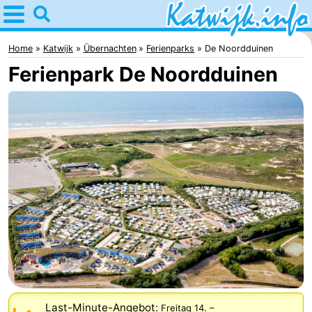
Home
Katwijk
Home
Katwijk
Übernachten
Ferienparks
De Noordduinen
Ferienpark De Noordduinen
Tipps
Für
kindern
Übernachten
Appartements
Campingplätze
Ferienhäuser
-
De
-
Last-Minute-Angebot:
Freitag 14.
–