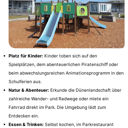
Medizin
Adressen
Region
Nordholland
-
Platz für Kinder:
Kinder toben sich auf den
Natur
-
Spielplätzen, dem abenteuerlichen Piratenschiff oder
Schoorlse
Bergen
-
beim abwechslungsreichen Animationsprogramm in den
Schulferien aus.
Duinen
aan
Bergen
-
Natur & Abenteuer:
Erkunde die Dünenlandschaft über
Zee
Alkmaar
-
zahlreiche Wander- und Radwege oder miete ein
Fahrrad direkt im Park. Die Umgebung lädt zum
Egmond
-
Entdecken ein.
aan
Noordhollands
-
Essen & Trinken:
Selbst kochen, im Parkrestaurant