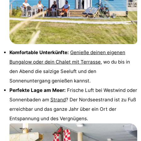
Spielplätze
-
Indoor-
-
Spielplätze
Experiences
Wellness-
Zentren
Dörfer
Komfortable Unterkünfte:
Genieße deinen eigenen
Bungalow oder dein Chalet mit Terrasse
, wo du bis in
&
Natur
den Abend die salzige Seeluft und den
Städte
Sport
Sonnenuntergang genießen kannst.
Perfekte Lage am Meer:
Frische Luft bei Westwind oder
-
Sonnenbaden am
Strand
? Der Nordseestrand ist zu Fuß
Schwimmbader
-
erreichbar und das ganze Jahr über ein Ort der
Entspannung und des Vergnügens.
Radfahren
-
Wandern
-