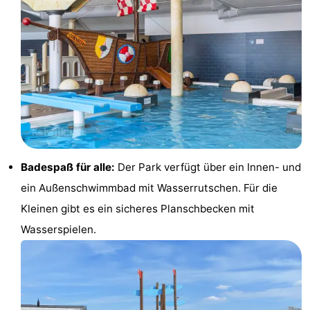
Reiten
-
Golfplatze
-
Surfen
-
Sportangeln
Essen
und
Veranstaltungen
Badespaß für alle:
Der Park verfügt über ein Innen- und
trinken
Praktisch
ein Außenschwimmbad mit Wasserrutschen. Für die
Forum
Kleinen gibt es ein sicheres Planschbecken mit
Wasserspielen.
Route
-
Parken
Reisebuchshop