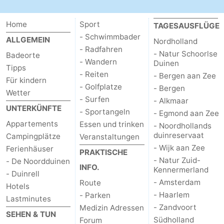
Reiten
-
Home
Sport
TAGESAUSFLÜGE
Golfplatze
-
- Schwimmbader
ALLGEMEIN
Nordholland
- Radfahren
- Natur Schoorlse
Badeorte
Surfen
-
- Wandern
Duinen
Tipps
- Reiten
- Bergen aan Zee
Für kindern
Sportangeln
Essen
- Golfplatze
- Bergen
Wetter
- Surfen
- Alkmaar
und
Veranstaltungen
UNTERKÜNFTE
- Sportangeln
- Egmond aan Zee
Appartements
Essen und trinken
- Noordhollands
trinken
Praktisch
duinreservaat
Campingplätze
Veranstaltungen
- Wijk aan Zee
Ferienhäuser
Forum
PRAKTISCHE
- Natur Zuid-
- De Noordduinen
INFO.
Kennermerland
Route
- Duinrell
- Amsterdam
Route
Hotels
-
- Haarlem
- Parken
Lastminutes
- Zandvoort
Medizin Adressen
SEHEN & TUN
Parken
Reisebuchshop
Südholland
Forum