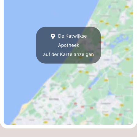
Noordduinen
Duinrell
Hotels
Lastminutes
Strand
De Katwijkse
Apotheek
Sehen
auf der Karte anzeigen
&
-
tun
Museen
-
Denkmäler
-
Aussichtspunkte
Attraktionen
-
Rundfahrten
-