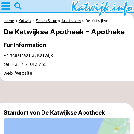
Home
Katwijk
Home
Katwijk
Sehen & tun
Apotheken
De Katwijkse ...
De Katwijkse Apotheek - Apotheke
Tipps
Fur Information
Für
Princestraat 3, Katwijk
kindern
Übernachten
tel. +31 714 012 755
web.
Website
Appartements
Campingplätze
Ferienhäuser
Standort von De Katwijkse Apotheek
-
De
-