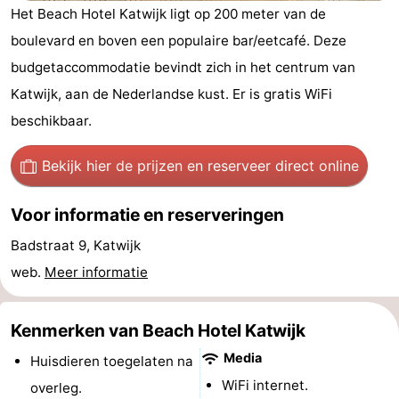
Het Beach Hotel Katwijk ligt op 200 meter van de
De
-
boulevard en boven een populaire bar/eetcafé. Deze
Noordduinen
Duinrell
Last
budgetaccommodatie bevindt zich in het centrum van
Katwijk, aan de Nederlandse kust. Er is gratis WiFi
minutes
Strand
beschikbaar.
Zien
Bekijk hier de prijzen
en reserveer direct online
&
Bezienswaardigheden
Voor informatie en reserveringen
doen
-
Badstraat 9, Katwijk
Musea
-
web.
Meer informatie
Monumenten
-
Kenmerken van Beach Hotel Katwijk
Uitkijkpunten
Attracties
Media
Huisdieren toegelaten na
-
WiFi internet.
overleg.