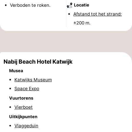
Verboden te roken.
Locatie
Rondvaarten
-
Afstand tot het strand:
Speeltuinen
-
±200 m.
Binnenspeeltuinen
-
Experiences
Wellness
centra
Dorpen
Nabij Beach Hotel Katwijk
Musea
&
Natuur
Katwijks Museum
Steden
Sporten
Space Expo
Vuurtorens
-
Vierboet
Zwembaden
-
Uitkijkpunten
Vlaggeduin
Fietsen
-