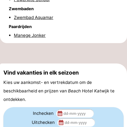
Nieuws
Zwembaden
Zwembad Aquamar
Medische
Paardrijden
adressen
Regio
Manege Jonker
Noord-
Holland
-
Vind vakanties in elk seizoen
Natuur
-
Kies uw aankomst- en vertrekdatum om de
Schoorlse
Bergen
-
beschikbaarheid en prijzen van
Beach Hotel Katwijk
te
Duinen
aan
Bergen
-
ontdekken.
Zee
Alkmaar
-
Inchecken
Uitchecken
Egmond
-