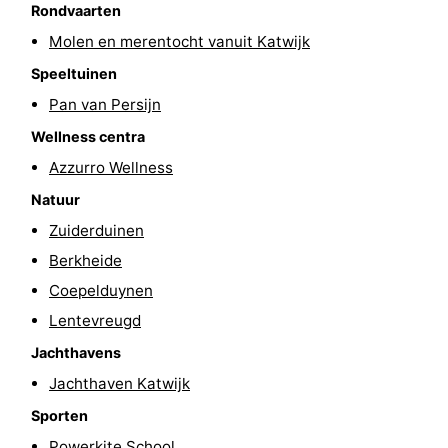
Rondvaarten
Wandelen
-
Molen en merentocht vanuit Katwijk
Paardrijden
-
Speeltuinen
Pan van Persijn
Golfbanen
-
Wellness centra
Surfen
Eten
Azzurro Wellness
Natuur
en
Evenementen
Zuiderduinen
drinken
Praktisch
Berkheide
Coepelduynen
Forum
Lentevreugd
Route
Jachthavens
Jachthaven Katwijk
-
Sporten
Parkeren
Reisboekenwinkel
Powerkite School