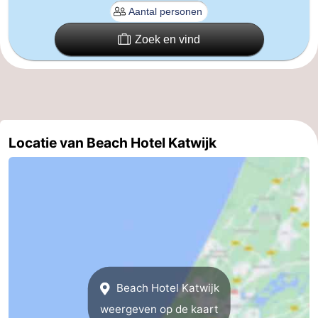
aan
Noordhollands
-
Zoek en vind
Zee
duinreservaat
Wijk
-
aan
Natuur
-
Zee
Zuid-
Amsterdam
-
Locatie van Beach Hotel Katwijk
Kennermerland
Haarlem
-
Zandvoort
Zuid-
Holland
-
Leiden
Bollenstreek
-
Beach Hotel Katwijk
weergeven op de kaart
Natuur
-