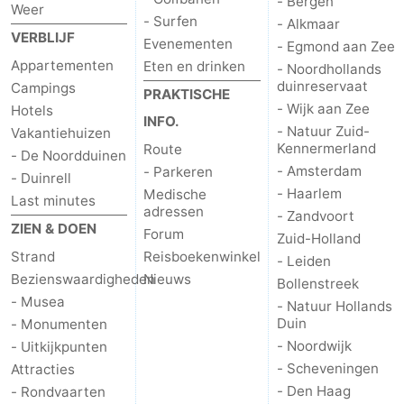
- Bergen
Weer
- Surfen
- Alkmaar
VERBLIJF
Evenementen
- Egmond aan Zee
Appartementen
Eten en drinken
- Noordhollands
duinreservaat
Campings
PRAKTISCHE
- Wijk aan Zee
Hotels
INFO.
- Natuur Zuid-
Vakantiehuizen
Kennermerland
Route
- De Noordduinen
- Amsterdam
- Parkeren
- Duinrell
- Haarlem
Medische
Last minutes
adressen
- Zandvoort
ZIEN & DOEN
Forum
Zuid-Holland
Strand
Reisboekenwinkel
- Leiden
Bezienswaardigheden
Nieuws
Bollenstreek
- Musea
- Natuur Hollands
Duin
- Monumenten
- Noordwijk
- Uitkijkpunten
- Scheveningen
Attracties
- Den Haag
- Rondvaarten