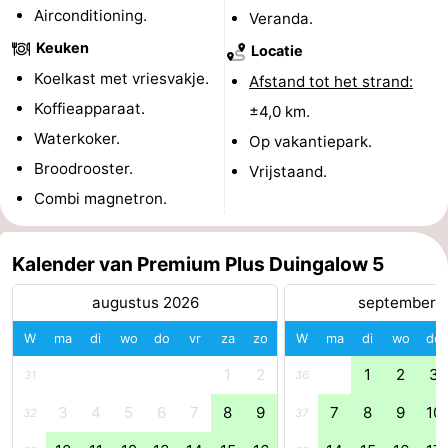
Airconditioning.
Veranda.
Keuken
Locatie
Koelkast met vriesvakje.
Afstand tot het strand:
Koffieapparaat.
±4,0 km.
Waterkoker.
Op vakantiepark.
Broodrooster.
Vrijstaand.
Combi magnetron.
Kalender van Premium Plus Duingalow 5
augustus 2026
september 
W
ma
di
wo
do
vr
za
zo
W
ma
di
wo
do
1
2
1
2
3
31
36
3
4
5
6
7
8
9
7
8
9
10
32
37