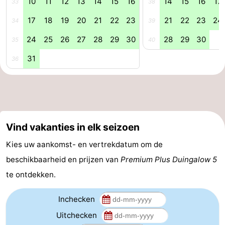
10
11
12
13
14
15
16
14
15
16
17
33
38
17
18
19
20
21
22
23
21
22
23
24
34
39
24
25
26
27
28
29
30
28
29
30
35
40
31
36
Vind vakanties in elk seizoen
Kies uw aankomst- en vertrekdatum om de
beschikbaarheid en prijzen van
Premium Plus Duingalow 5
te ontdekken.
Inchecken
Uitchecken