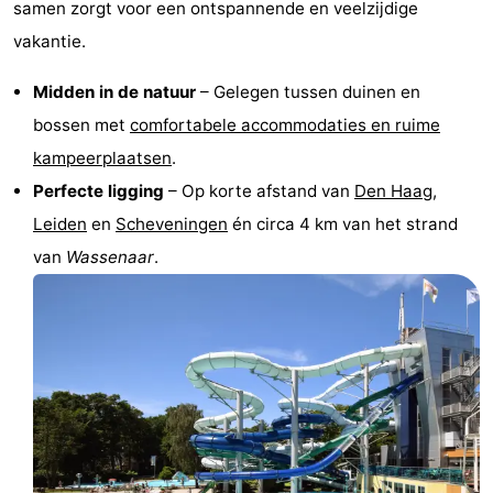
samen zorgt voor een ontspannende en veelzijdige
Nieuws
vakantie.
Medische
Midden in de natuur
– Gelegen tussen duinen en
bossen met
comfortabele accommodaties en ruime
adressen
Regio
kampeerplaatsen
.
Noord-
Perfecte ligging
– Op korte afstand van
Den Haag
,
Leiden
en
Scheveningen
én circa 4 km van het strand
Holland
-
van
Wassenaar
.
Natuur
-
Schoorlse
Bergen
-
Duinen
aan
Bergen
-
Zee
Alkmaar
-
Egmond
-