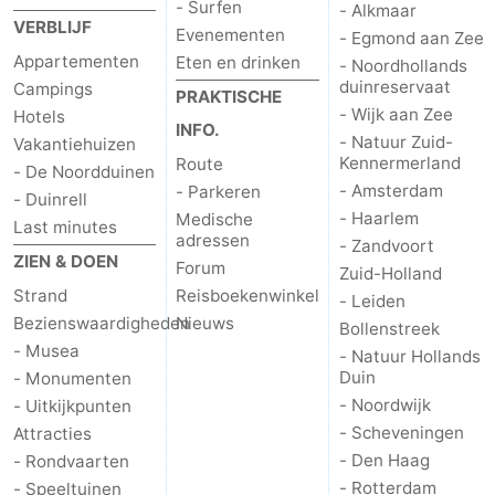
- Surfen
- Alkmaar
VERBLIJF
Evenementen
- Egmond aan Zee
Appartementen
Eten en drinken
- Noordhollands
duinreservaat
Campings
PRAKTISCHE
- Wijk aan Zee
Hotels
INFO.
- Natuur Zuid-
Vakantiehuizen
Kennermerland
Route
- De Noordduinen
- Amsterdam
- Parkeren
- Duinrell
- Haarlem
Medische
Last minutes
adressen
- Zandvoort
ZIEN & DOEN
Forum
Zuid-Holland
Strand
Reisboekenwinkel
- Leiden
Bezienswaardigheden
Nieuws
Bollenstreek
- Musea
- Natuur Hollands
Duin
- Monumenten
- Noordwijk
- Uitkijkpunten
- Scheveningen
Attracties
- Den Haag
- Rondvaarten
- Rotterdam
- Speeltuinen