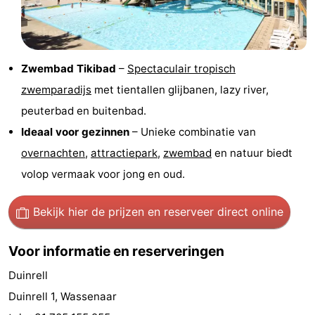
aan
Noordhollands
-
Zee
duinreservaat
Wijk
-
Zwembad Tikibad
–
Spectaculair tropisch
aan
Natuur
-
zwemparadijs
met tientallen glijbanen, lazy river,
peuterbad en buitenbad.
Zee
Zuid-
Amsterdam
-
Ideaal voor gezinnen
– Unieke combinatie van
Kennermerland
Haarlem
-
overnachten
,
attractiepark
,
zwembad
en natuur biedt
volop vermaak voor jong en oud.
Zandvoort
Zuid-
Bekijk hier de prijzen
en reserveer direct online
Holland
-
Leiden
Bollenstreek
Voor informatie en reserveringen
Duinrell
-
Duinrell 1, Wassenaar
Natuur
-