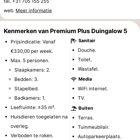
tel. +31 705 155 255
web.
Meer informatie
Hollands
Noordwijk
-
Duin
Scheveningen
-
Kenmerken van Premium Plus Duingalow 5
Den
-
Sanitair
Prijsindicatie: Vanaf
Douche.
€330,00 per week.
Haag
Rotterdam
-
Toilet.
Max. 5 personen.
Rockanje
Weer
Wastafel.
Slaapkamers: 2.
Bedden: 3.
Media
Contact
Stapelbed.
WiFi internet.
Badkamers: 1.
TV.
Leefruimte: ±35 m².
Buiten
Huisdieren toegelaten na
Terras.
overleg.
Tuinmeubilair.
Verboden te roken.
Autoparkeerplaats.