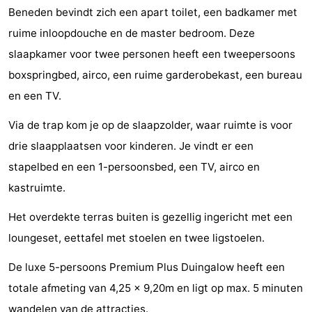
Beneden bevindt zich een apart toilet, een badkamer met
Rondvaarten
-
ruime inloopdouche en de master bedroom. Deze
Speeltuinen
-
slaapkamer voor twee personen heeft een tweepersoons
boxspringbed, airco, een ruime garderobekast, een bureau
Binnenspeeltuinen
-
en een TV.
Experiences
Wellness
Via de trap kom je op de slaapzolder, waar ruimte is voor
centra
Dorpen
drie slaapplaatsen voor kinderen. Je vindt er een
stapelbed en een 1-persoonsbed, een TV, airco en
&
Natuur
kastruimte.
Steden
Sporten
Het overdekte terras buiten is gezellig ingericht met een
loungeset, eettafel met stoelen en twee ligstoelen.
-
De luxe 5-persoons Premium Plus Duingalow heeft een
Zwembaden
-
totale afmeting van 4,25 x 9,20m en ligt op max. 5 minuten
Fietsen
-
wandelen van de attracties.