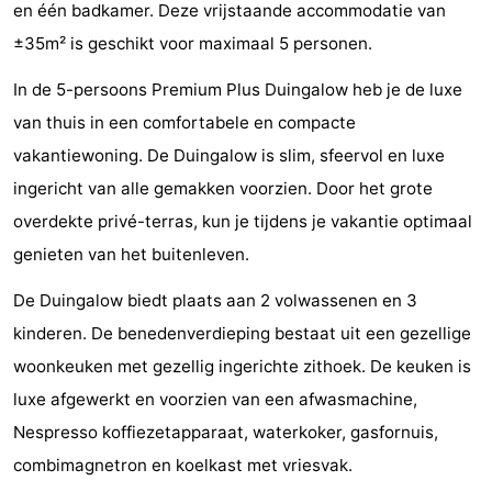
en één badkamer. Deze vrijstaande accommodatie van
De
-
±35m² is geschikt voor maximaal 5 personen.
Noordduinen
Duinrell
Last
In de 5-persoons Premium Plus Duingalow heb je de luxe
van thuis in een comfortabele en compacte
minutes
Strand
vakantiewoning. De Duingalow is slim, sfeervol en luxe
Zien
ingericht van alle gemakken voorzien. Door het grote
overdekte privé-terras, kun je tijdens je vakantie optimaal
&
Bezienswaardigheden
genieten van het buitenleven.
doen
-
De Duingalow biedt plaats aan 2 volwassenen en 3
Musea
-
kinderen. De benedenverdieping bestaat uit een gezellige
woonkeuken met gezellig ingerichte zithoek. De keuken is
Monumenten
-
luxe afgewerkt en voorzien van een afwasmachine,
Uitkijkpunten
Attracties
Nespresso koffiezetapparaat, waterkoker, gasfornuis,
combimagnetron en koelkast met vriesvak.
-