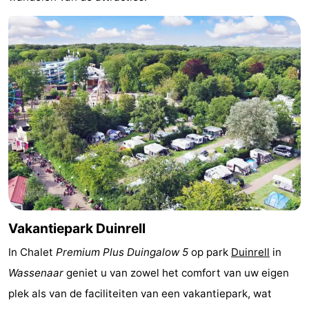
Wandelen
-
Paardrijden
-
Golfbanen
-
Surfen
Eten
en
Evenementen
drinken
Praktisch
Forum
Vakantiepark Duinrell
Route
In Chalet
Premium Plus Duingalow 5
op park
Duinrell
in
-
Wassenaar
geniet u van zowel het comfort van uw eigen
plek als van de faciliteiten van een vakantiepark, wat
Parkeren
Reisboekenwinkel