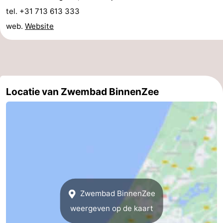
tel. +31 713 613 333
Wandelen
-
web.
Website
Paardrijden
-
Golfbanen
-
Surfen
Eten
Locatie van Zwembad BinnenZee
en
Evenementen
drinken
Praktisch
Forum
Route
-
Zwembad BinnenZee
weergeven op de kaart
Parkeren
Reisboekenwinkel