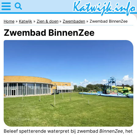
Home
Katwijk
Home
Katwijk
Zien & doen
Zwembaden
Zwembad BinnenZee
Zwembad BinnenZee
Tips
Voor
kinderen
Overnachten
Appartementen
Campings
Hotels
Vakantiehuizen
-
Beleef spetterende waterpret bij zwembad
BinnenZee
, het