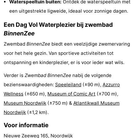
Waterspeeltuin buiten:
Ontdek de waterspeeltuin met
Rondvaarten
-
een uitgestrekte ligweide, ideaal voor zonnige dagen.
Speeltuinen
-
Een Dag Vol Waterplezier bij zwembad
BinnenZee
Binnenspeeltuinen
-
Zwembad
BinnenZee
biedt een veelzijdige zwemervaring
Experiences
Wellness
voor het hele gezin. Van sportieve activiteiten tot
ontspanning en kinderplezier, er is voor ieder wat wils.
centra
Dorpen
Verder is
Zwembad BinnenZee
nabij de volgende
&
Natuur
bezienswaardigheden:
Speeleiland
(±90 m),
Azzurro
Steden
Sporten
Wellness
(±650 m),
Museum of Comic Art
(±700 m),
Museum Noordwijk
(±750 m) &
Atlantikwall Museum
-
Noordwijk
(±1,2 km).
Zwembaden
-
Voor informatie
Fietsen
-
Nieuwe Zeeweg 165, Noordwijk