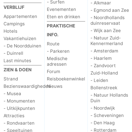
- Surfen
- Alkmaar
VERBLIJF
Evenementen
Hollands
Noordwijk
-
- Egmond aan Zee
Appartementen
Eten en drinken
- Noordhollands
duinreservaat
Duin
Scheveningen
-
Campings
PRAKTISCHE
- Wijk aan Zee
Hotels
INFO.
Den
-
- Natuur Zuid-
Vakantiehuizen
Kennermerland
Route
- De Noordduinen
Haag
Rotterdam
-
- Amsterdam
- Parkeren
- Duinrell
- Haarlem
Medische
Last minutes
Rockanje
Weer
adressen
- Zandvoort
ZIEN & DOEN
Forum
Zuid-Holland
Contact
Strand
Reisboekenwinkel
- Leiden
Bezienswaardigheden
Nieuws
Bollenstreek
- Musea
- Natuur Hollands
Duin
- Monumenten
- Noordwijk
- Uitkijkpunten
- Scheveningen
Attracties
- Den Haag
- Rondvaarten
- Rotterdam
- Speeltuinen