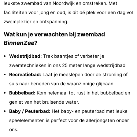
leukste zwembad van Noordwijk en omstreken. Met
De
-
faciliteiten voor jong en oud, is dit dé plek voor een dag vol
Noordduinen
Duinrell
Last
zwemplezier en ontspanning.
Wat kun je verwachten bij zwembad
minutes
Strand
BinnenZee
?
Zien
Wedstrijdbad:
Trek baantjes of verbeter je
&
Bezienswaardigheden
zwemtechnieken in ons 25 meter lange wedstrijdbad.
Recreatiebad:
Laat je meeslepen door de stroming of
doen
-
suis naar beneden van de waanzinnige glijbaan.
Musea
-
Bubbelbad:
Kom helemaal tot rust in het bubbelbad en
geniet van het bruisende water.
Monumenten
-
Baby / Peuterbad:
Het baby- en peuterbad met leuke
Uitkijkpunten
Attracties
speelelementen is perfect voor de allerjongsten onder
ons.
-