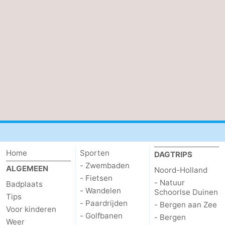
aan
Noordhollands
-
Zee
duinreservaat
Wijk
-
aan
Natuur
-
Zee
Zuid-
Amsterdam
-
Kennermerland
Haarlem
-
Zandvoort
Zuid-
Holland
-
Home
Sporten
DAGTRIPS
- Zwembaden
ALGEMEEN
Noord-Holland
Leiden
Bollenstreek
- Fietsen
- Natuur
Badplaats
- Wandelen
Schoorlse Duinen
Tips
-
- Paardrijden
- Bergen aan Zee
Voor kinderen
- Golfbanen
- Bergen
Natuur
-
Weer