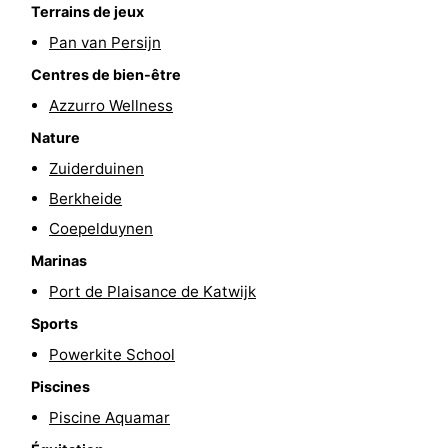
Terrains de jeux
du
Randonnée
-
Pan van Persijn
vélo
Équitation
-
Centres de bien-être
Azzurro Wellness
Terrains
-
Nature
de
Surfen
-
Zuiderduinen
Berkheide
golf
Peche
-
Coepelduynen
Sportive
Equitation
Boire
Marinas
Port de Plaisance de Katwijk
et
Événements
Sports
manger
Pratiques
Powerkite School
Piscines
Forum
Piscine Aquamar
Route