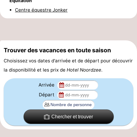
Équitation
-
Centre équestre Jonker
Stationnement
Adresses
Médicales
Région
Trouver des vacances en toute saison
Hollande-
Choisissez vos dates d'arrivée et de départ pour découvrir
Septentrionale
-
la disponibilité et les prix de
Hotel Noordzee
.
Nature
-
Arrivée
Schoorlse
Bergen
-
Départ
Duinen
aan
Bergen
-
Chercher et trouver
Zee
Alkmaar
-
Egmond
-