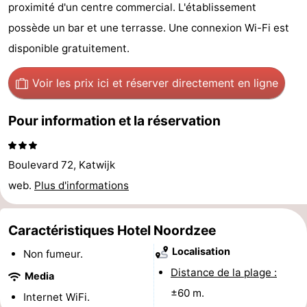
proximité d'un centre commercial. L'établissement
Noordduinen
Duinrell
Hôtels
possède un bar et une terrasse. Une connexion Wi-Fi est
Last
disponible gratuitement.
minutes
Plages
Voir les prix ici
et réserver directement en ligne
Voir
Pour information et la réservation
et
Lieux
Boulevard 72, Katwijk
faire
d'intérêt
-
web.
Plus d'informations
Musées
-
Caractéristiques Hotel Noordzee
Monuments
-
Localisation
Non fumeur.
Points
Attractions
Distance de la plage :
Media
±60 m.
de
-
Internet WiFi.