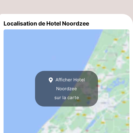
aan
Noordhollands
-
Localisation de Hotel Noordzee
Zee
duinreservaat
Wijk
-
aan
Nature
-
Zee
Zuid-
Amsterdam
-
Kennermerland
Haarlem
-
Zandvoort
Hollande-
Afficher Hotel
Noordzee
Méridionale
-
sur la carte
Leiden
Bollenstreek
-
Nature
-