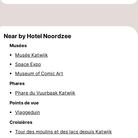
vue
Croisières
-
Terrains
-
Near by Hotel Noordzee
de
Aires
-
Musées
jeux
de
Experiences
Centres
Musée Katwijk
jeux
de
Villages
Space Expo
Museum of Comic Art
intérieures
bien-
&
Nature
Phares
être
villes
Sports
Phare du Vuurbaak Katwijk
Points de vue
-
Vlaggeduin
Piscines
-
Croisières
Tour des moulins et des lacs depuis Katwijk
Faire
-