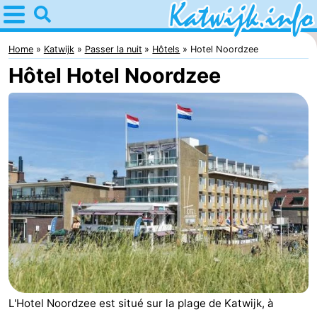
Home
Katwijk
Home
Katwijk
Passer la nuit
Hôtels
Hotel Noordzee
Hôtel Hotel Noordzee
Astuces
Avec
les
Passer
enfants
la
Appartements
nuit
Campings
Chaumières
-
De
-
L'Hotel Noordzee est situé sur la plage de Katwijk, à