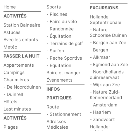
Home
Sports
EXCURSIONS
du
Randonnée
-
- Piscines
ACTIVITÉS
Hollande-
vélo
Équitation
-
- Faire du vélo
Septentrionale
Station Balnéaire
- Randonnée
- Nature
Astuces
Terrains
-
Schoorlse Duinen
- Équitation
Avec les enfants
- Bergen aan Zee
- Terrains de golf
Météo
de
Surfen
-
- Bergen
- Surfen
PASSER LA NUIT
- Alkmaar
- Peche Sportive
golf
Peche
-
- Egmond aan Zee
Appartements
- Equitation
- Noordhollands
Campings
Boire et manger
Sportive
Equitation
Boire
duinreservaat
Chaumières
Événements
- Wijk aan Zee
- De Noordduinen
et
Événements
INFOS
- Nature Zuid-
- Duinrell
Kennermerland
PRATIQUES
manger
Pratiques
Hôtels
- Amsterdam
Route
Last minutes
- Haarlem
Forum
- Stationnement
ACTIVITÉS
- Zandvoort
Adresses
Route
Hollande-
Plages
Médicales