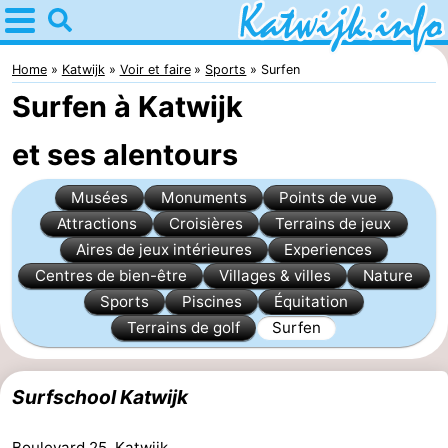
Home
Katwijk
Home
Katwijk
Voir et faire
Sports
Surfen
Surfen à Katwijk
Astuces
et ses alentours
Avec
Musées
Monuments
Points de vue
les
Passer
Attractions
Croisières
Terrains de jeux
enfants
la
Appartements
Aires de jeux intérieures
Experiences
Centres de bien-être
Villages & villes
Nature
nuit
Campings
Sports
Piscines
Équitation
Terrains de golf
Surfen
Chaumières
-
Surfschool Katwijk
De
-
Boulevard 25, Katwijk