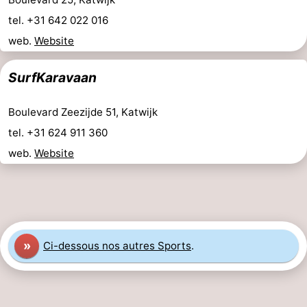
Noordduinen
Duinrell
Hôtels
tel. +31 642 022 016
web.
Website
Last
SurfKaravaan
minutes
Plages
Voir
Boulevard Zeezijde 51, Katwijk
tel. +31 624 911 360
et
Lieux
web.
Website
faire
d'intérêt
-
Musées
-
Monuments
-
»
Ci-dessous nos autres Sports
.
Points
Attractions
de
-