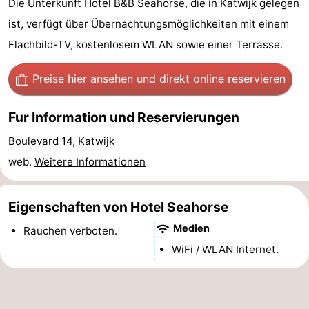
Die Unterkunft Hotel B&B Seahorse, die in Katwijk gelegen
Noordduinen
Duinrell
Hotels
ist, verfügt über Übernachtungsmöglichkeiten mit einem
Flachbild-TV, kostenlosem WLAN sowie einer Terrasse.
Lastminutes
Preise hier ansehen
und direkt online reservieren
Strand
Sehen
Fur Information und Reservierungen
Boulevard 14, Katwijk
&
-
web.
Weitere Informationen
tun
Museen
-
Denkmäler
-
Eigenschaften von Hotel Seahorse
Medien
Rauchen verboten.
Aussichtspunkte
Attraktionen
WiFi / WLAN Internet.
-
Rundfahrten
-