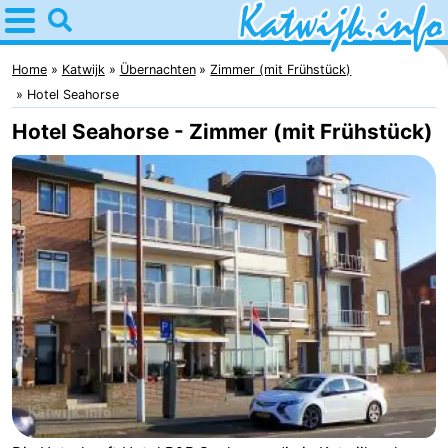
Home
Katwijk
Home
Katwijk
Übernachten
Zimmer (mit Frühstück)
Hotel Seahorse
Tipps
Hotel Seahorse - Zimmer (mit Frühstück)
Für
kindern
Übernachten
Appartements
Campingplätze
Ferienhäuser
-
De
-