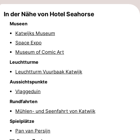
Spielplätze
-
In der Nähe von Hotel Seahorse
Indoor-
-
Museen
Katwijks Museum
Spielplätze
Experiences
Wellness-
Space Expo
Zentren
Dörfer
Museum of Comic Art
Leuchtturme
&
Natur
Leuchtturm Vuurbaak Katwijk
Städte
Sport
Aussichtspunkte
Vlaggeduin
-
Rundfahrten
Schwimmbader
-
Mühlen- und Seenfahrt von Katwijk
Radfahren
-
Spielplätze
Pan van Persijn
Wandern
-