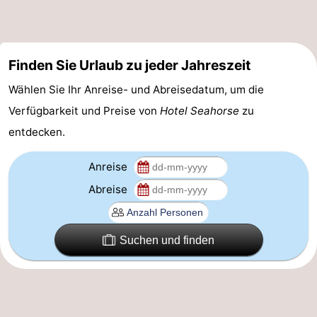
Medizin
Adressen
Region
Finden Sie Urlaub zu jeder Jahreszeit
Nordholland
Wählen Sie Ihr Anreise- und Abreisedatum, um die
Verfügbarkeit und Preise von
Hotel Seahorse
zu
-
entdecken.
Natur
-
Anreise
Schoorlse
Bergen
-
Abreise
Duinen
aan
Bergen
-
Suchen und finden
Zee
Alkmaar
-
Egmond
-
aan
Noordhollands
-