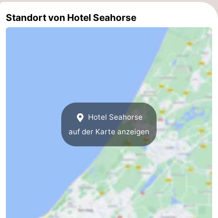
Zee
duinreservaat
Wijk
-
Standort von Hotel Seahorse
aan
Natur
-
Zee
Zuid-
Amsterdam
-
Kennermerland
Haarlem
-
Zandvoort
Südholland
Hotel Seahorse
-
auf der Karte anzeigen
Leiden
Bollenstreek
-
Natur
-
Hollands
Noordwijk
-