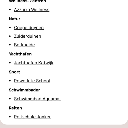
Wellness-Zentren
Reiten
-
Azzurro Wellness
Natur
Golfplatze
-
Coepelduynen
Surfen
-
Zuiderduinen
Berkheide
Sportangeln
Essen
Yachthafen
und
Veranstaltungen
Jachthafen Katwijk
Sport
trinken
Praktisch
Powerkite School
Forum
Schwimmbader
Route
Schwimmbad Aquamar
Reiten
-
Reitschule Jonker
Parken
Reisebuchshop