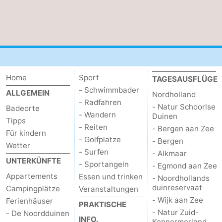
Home
Sport
TAGESAUSFLÜGE
- Schwimmbader
ALLGEMEIN
Nordholland
- Radfahren
- Natur Schoorlse
Badeorte
- Wandern
Duinen
Tipps
- Reiten
- Bergen aan Zee
Für kindern
- Golfplatze
- Bergen
Wetter
- Surfen
- Alkmaar
UNTERKÜNFTE
- Sportangeln
- Egmond aan Zee
Appartements
Essen und trinken
- Noordhollands
duinreservaat
Campingplätze
Veranstaltungen
- Wijk aan Zee
Ferienhäuser
PRAKTISCHE
- Natur Zuid-
- De Noordduinen
INFO.
Kennermerland