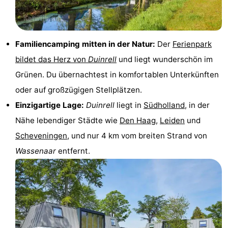
Spielplätze
-
Indoor-
-
Familiencamping mitten in der Natur:
Der
Ferienpark
bildet das Herz von
Duinrell
und liegt wunderschön im
Spielplätze
Experiences
Wellness-
Grünen. Du übernachtest in komfortablen Unterkünften
Zentren
Dörfer
oder auf großzügigen Stellplätzen.
Einzigartige Lage:
Duinrell
liegt in
Südholland
, in der
&
Natur
Nähe lebendiger Städte wie
Den Haag
,
Leiden
und
Städte
Sport
Scheveningen
, und nur 4 km vom breiten Strand von
Wassenaar
entfernt.
-
Schwimmbader
-
Radfahren
-
Wandern
-