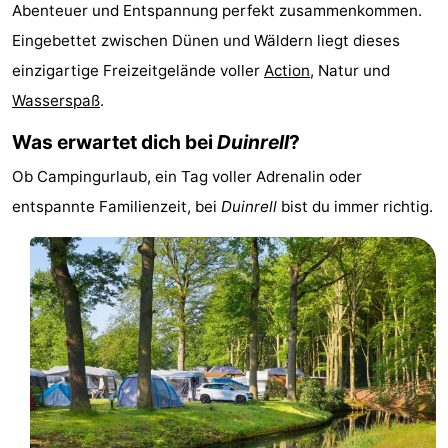
Abenteuer und Entspannung perfekt zusammenkommen.
Noordduinen
Duinrell
Hotels
Eingebettet zwischen Dünen und Wäldern liegt dieses
Lastminutes
einzigartige Freizeitgelände voller
Action
, Natur und
Wasserspaß
.
Strand
Was erwartet dich bei
Duinrell
?
Sehen
Ob Campingurlaub, ein Tag voller Adrenalin oder
&
-
entspannte Familienzeit, bei
Duinrell
bist du immer richtig.
tun
Museen
-
Denkmäler
-
Aussichtspunkte
Attraktionen
-
Rundfahrten
-