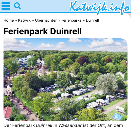
Home
Katwijk
Home
Katwijk
Übernachten
Ferienparks
Duinrell
Ferienpark Duinrell
Tipps
Für
kindern
Übernachten
Appartements
Campingplätze
Ferienhäuser
-
De
-
Der Ferienpark
Duinrell
in
Wassenaar
ist der Ort, an dem