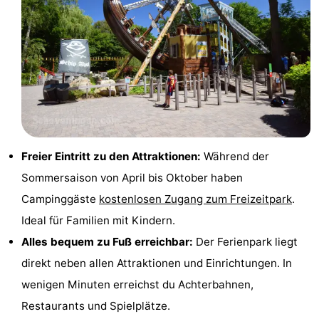
Zee
duinreservaat
Wijk
-
aan
Natur
-
Zee
Zuid-
Amsterdam
-
Kennermerland
Haarlem
-
Zandvoort
Südholland
Freier Eintritt zu den Attraktionen:
Während der
Sommersaison von April bis Oktober haben
-
Campinggäste
kostenlosen Zugang zum Freizeitpark
.
Leiden
Bollenstreek
Ideal für Familien mit Kindern.
Alles bequem zu Fuß erreichbar:
Der Ferienpark liegt
-
direkt neben allen Attraktionen und Einrichtungen. In
Natur
-
wenigen Minuten erreichst du Achterbahnen,
Restaurants und Spielplätze.
Hollands
Noordwijk
-