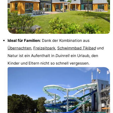
Reiten
-
Golfplatze
-
Surfen
-
Ideal für Familien:
Dank der Kombination aus
Sportangeln
Essen
Übernachten
,
Freizeitpark
,
Schwimmbad
Tikibad
und
und
Veranstaltungen
Natur ist ein Aufenthalt in
Duinrell
ein Urlaub, den
Kinder und Eltern nicht so schnell vergessen.
trinken
Praktisch
Forum
Route
-
Parken
Reisebuchshop