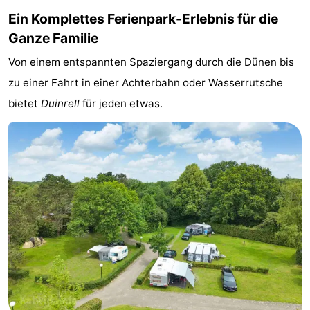
Ein Komplettes Ferienpark-Erlebnis für die
Duin
Scheveningen
-
Ganze Familie
Den
-
Von einem entspannten Spaziergang durch die Dünen bis
zu einer Fahrt in einer Achterbahn oder Wasserrutsche
Haag
Rotterdam
-
bietet
Duinrell
für jeden etwas.
Rockanje
Wetter
Kontakt