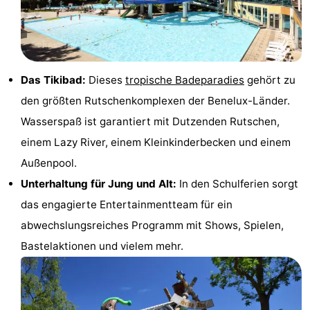
Medizin
Adressen
Region
Das Tikibad:
Dieses
tropische Badeparadies
gehört zu
Nordholland
den größten Rutschenkomplexen der Benelux-Länder.
-
Wasserspaß ist garantiert mit Dutzenden Rutschen,
einem Lazy River, einem Kleinkinderbecken und einem
Natur
-
Außenpool.
Schoorlse
Bergen
-
Unterhaltung für Jung und Alt:
In den Schulferien sorgt
das engagierte Entertainmentteam für ein
Duinen
aan
Bergen
-
abwechslungsreiches Programm mit Shows, Spielen,
Zee
Alkmaar
-
Bastelaktionen und vielem mehr.
Egmond
-
aan
Noordhollands
-